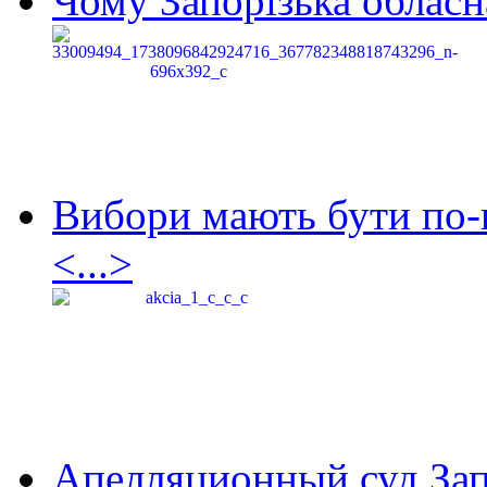
Чому Запорізька обласна
Вибори мають бути по-
<...>
Апелляционный суд Зап