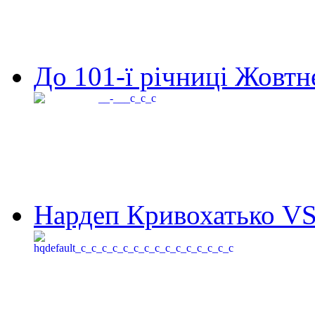
До 101-ї річниці Жовтне
Нардеп Кривохатько VS 