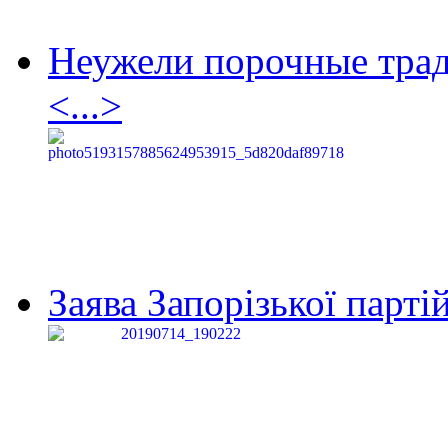
Неужели порочные тра
<...>
Заява Запорізької партій