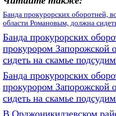
Читайте также:
Банда прокурорских оборотней, в
области Романовым, должна сидеть
Банда прокурорских оборо
прокурором Запорожской 
сидеть на скамье подсудим
Банда прокурорских оборо
прокурором Запорожской о
сидеть на скамье подсуди
В Орджоникидзевском райо