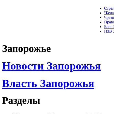
Стрел
"Бела
Чрез
Прав
Блог
ПЗВ 
Запорожье
Новости Запорожья
Власть Запорожья
Разделы