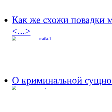
Как же схожи повадки 
<...>
О криминальной сущнос