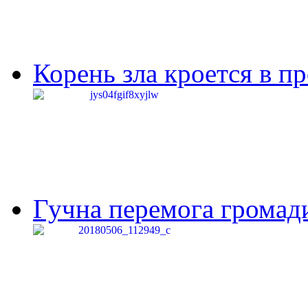
Корень зла кроется в п
Гучна перемога громади