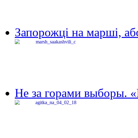
Запорожці на марші, аб
Не за горами выборы. «