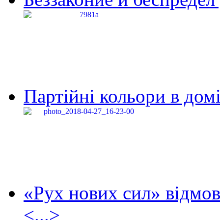
Партійні кольори в домі
«Рух нових сил» відмов
<...>