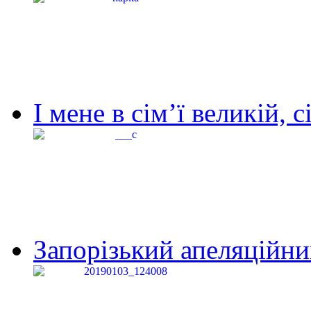
І мене в сім’ї великій, с
Запорізький апеляційний