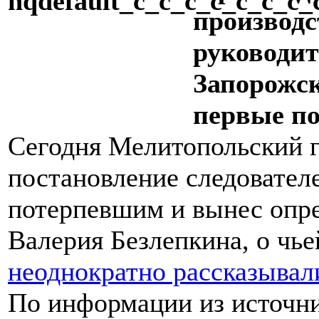
производс
руководи
Запорожск
первые п
Сегодня Мелитопольский 
постановление следовател
потерпевшим и вынес опр
Валерия Безлепкина, о чь
неоднократно рассказывал
По информации из источни