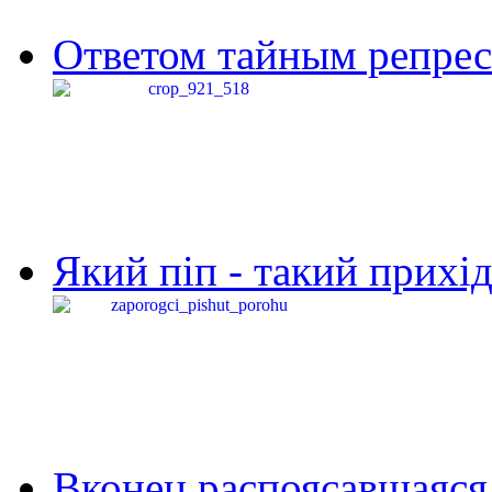
Ответом тайным репресс
Який піп - такий прихід,
Вконец распоясавшаяся 