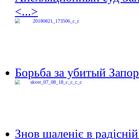
<...>
Борьба за убитый Запор
Знов шаленіє в радісній