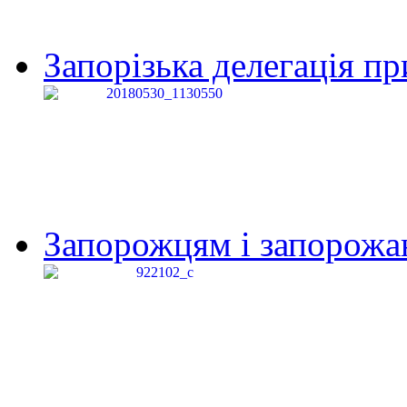
Запорізька делегація пр
Запорожцям і запорожанк