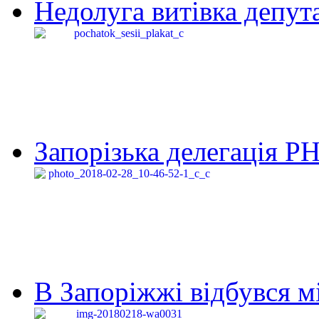
Недолуга витівка депута
Запорізька делегація Р
В Запоріжжі відбувся м