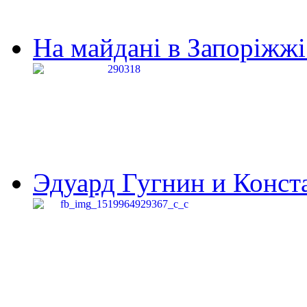
На майдані в Запоріжжі 
Эдуард Гугнин и Конста