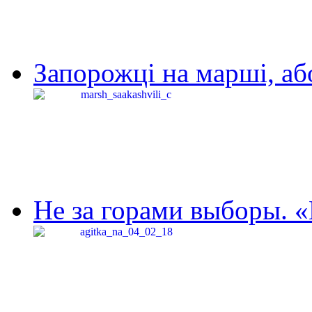
Запорожці на марші, аб
Не за горами выборы. «