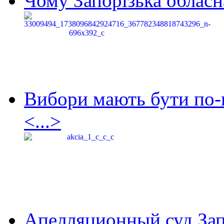
Чому Запорізька обласна
Вибори мають бути по-
<...>
Апелляционный суд Зап