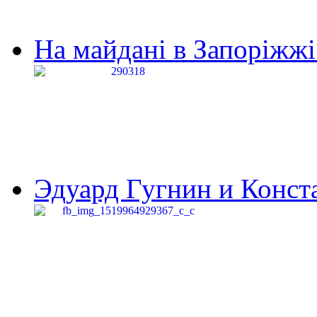
На майдані в Запоріжжі 
Эдуард Гугнин и Конста