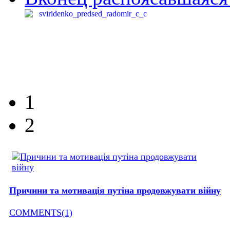
1
2
Причини та мотивація путіна продовжувати війну
COMMENTS(1)