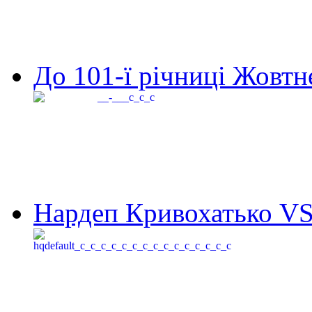
До 101-ї річниці Жовтне
Нардеп Кривохатько VS 