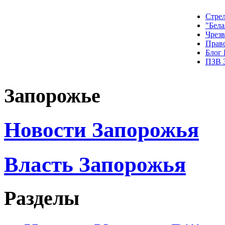
Стрел
"Бела
Чрез
Прав
Блог
ПЗВ 
Запорожье
Новости Запорожья
Власть Запорожья
Разделы