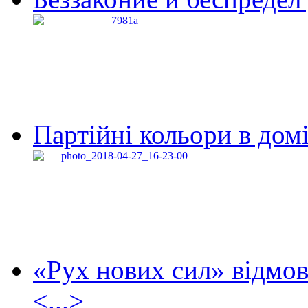
Партійні кольори в домі
«Рух нових сил» відмов
<...>