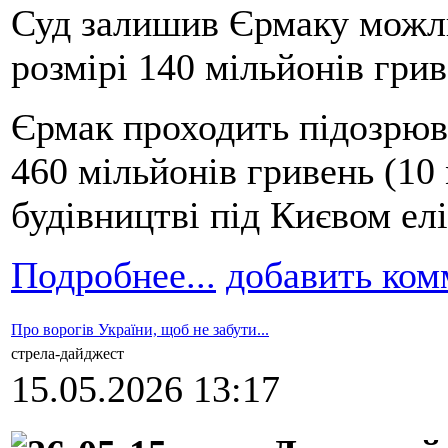
Суд залишив Єрмаку можли
розмірі 140 мільйонів грив
Єрмак проходить підозрюв
460 мільйонів гривень (10 
будівництві під Києвом ел
Подробнее...
добавить ком
Про ворогів України, щоб не забути...
стрела-дайджест
15.05.2026 13:17