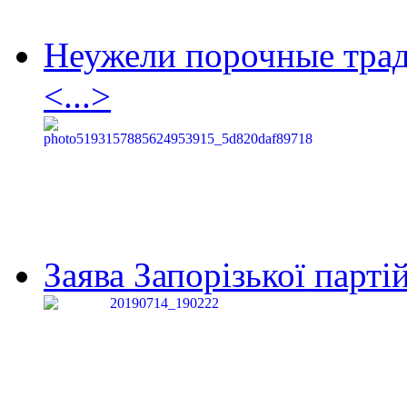
Неужели порочные тра
<...>
Заява Запорізької партій