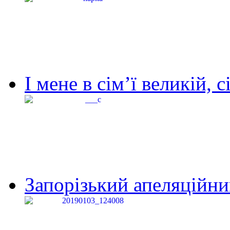
І мене в сім’ї великій, с
Запорізький апеляційний