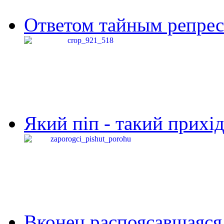
Ответом тайным репресс
Який піп - такий прихід,
Вконец распоясавшаяся 