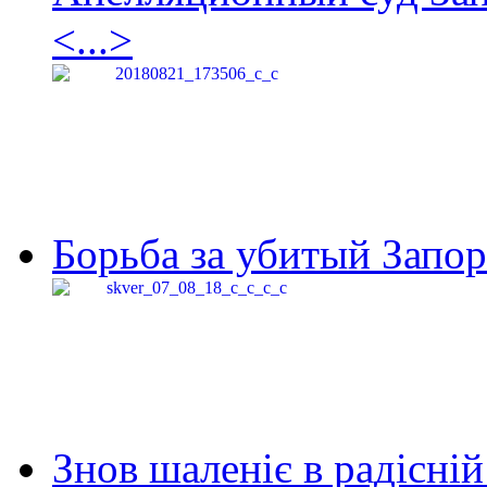
<...>
Борьба за убитый Запор
Знов шаленіє в радісній