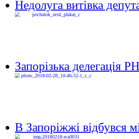
Недолуга витівка депута
Запорізька делегація Р
В Запоріжжі відбувся м