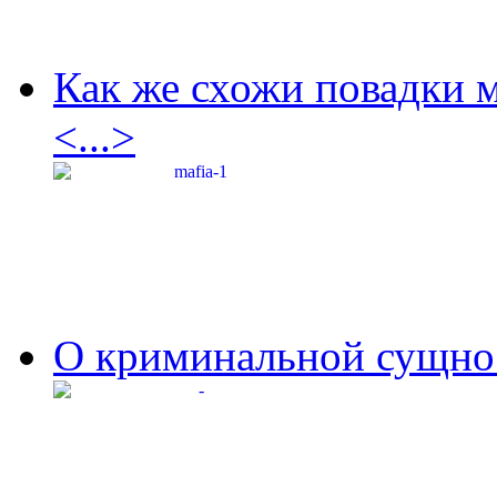
Как же схожи повадки 
<...>
О криминальной сущнос