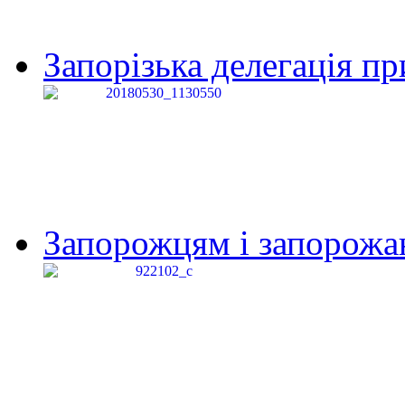
Запорізька делегація пр
Запорожцям і запорожанк