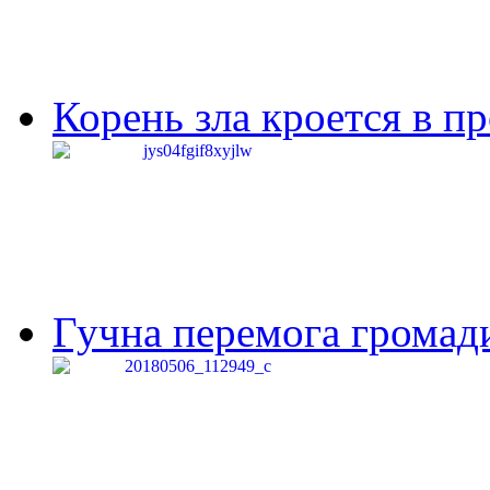
Корень зла кроется в п
Гучна перемога громади