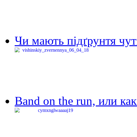
Чи мають підґрунтя чут
Band on the run, или ка