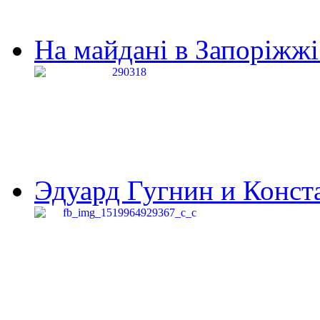
На майдані в Запоріжжі 
Эдуард Гугнин и Конста