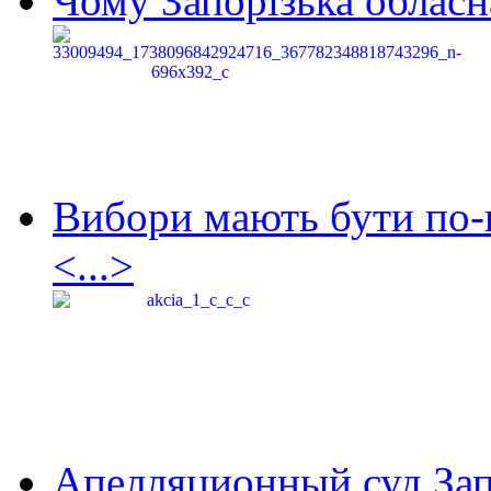
Чому Запорізька обласна
Вибори мають бути по-
<...>
Апелляционный суд Зап