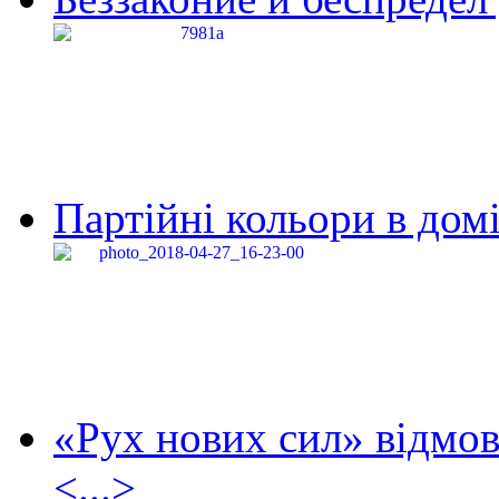
Партійні кольори в домі
«Рух нових сил» відмов
<...>