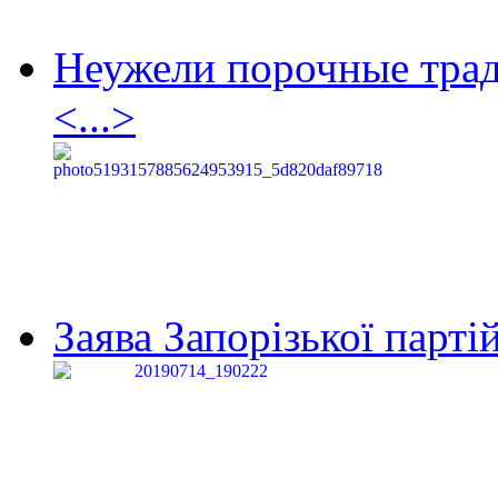
Неужели порочные тра
<...>
Заява Запорізької партій