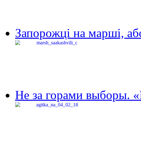
Запорожці на марші, аб
Не за горами выборы. «