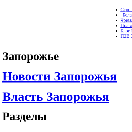
Стрел
"Бела
Чрез
Прав
Блог
ПЗВ 
Запорожье
Новости Запорожья
Власть Запорожья
Разделы