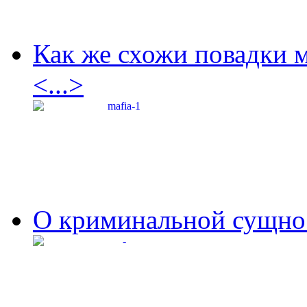
Как же схожи повадки 
<...>
О криминальной сущнос