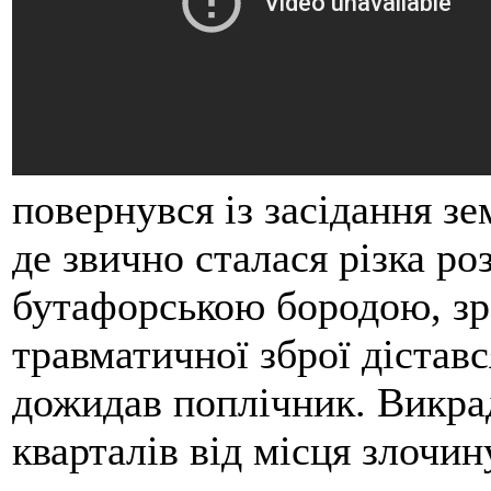
повернувся із засідання зе
де звично сталася різка ро
бутафорською бородою, зр
травматичної зброї дістав
дожидав поплічник. Викрад
кварталів від місця злочин