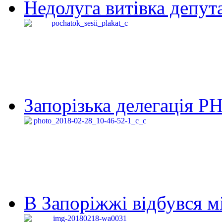
Недолуга витівка депута
Запорізька делегація Р
В Запоріжжі відбувся м