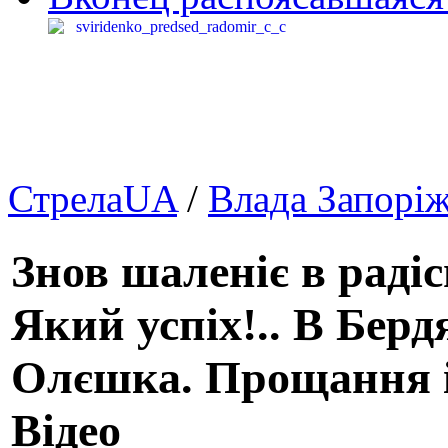
СтрелаUA
/
Влада Запорі
Знов шаленіє в радіс
Який успіх!.. В Берд
Олєшка. Прощання і 
Відео