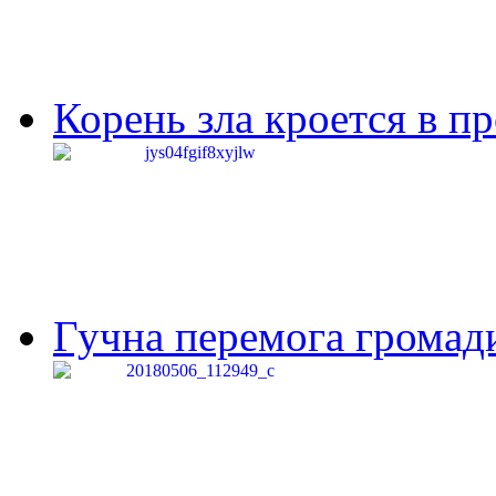
Корень зла кроется в п
Гучна перемога громади