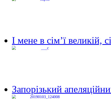
І мене в сім’ї великій, с
Запорізький апеляційний