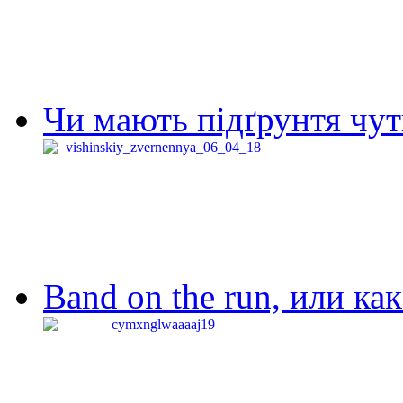
Чи мають підґрунтя чут
Band on the run, или ка