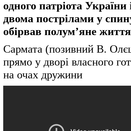
одного патріота України
двома пострілами у спин
обірвав полум’яне життя
Сармата (позивний В. Олє
прямо у дворі власного гот
на очах дружини