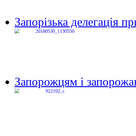
Запорізька делегація пр
Запорожцям і запорожанк