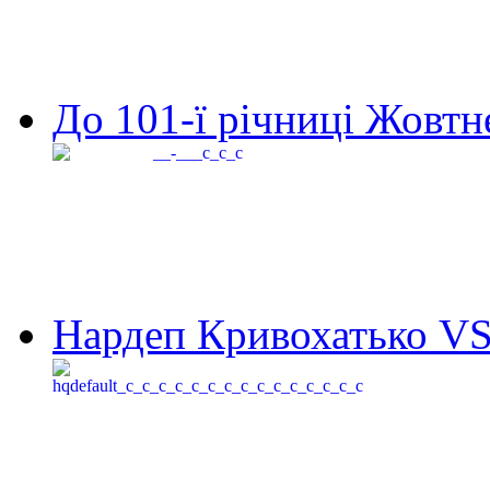
До 101-ї річниці Жовтне
Нардеп Кривохатько VS 