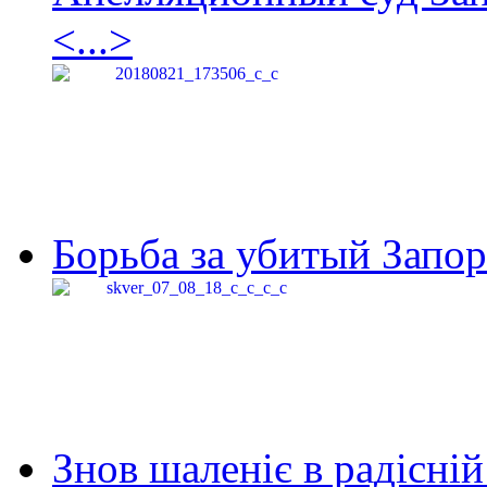
<...>
Борьба за убитый Запор
Знов шаленіє в радісній