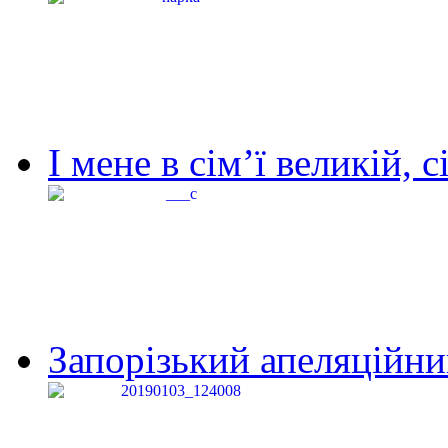
І мене в сім’ї великій, с
Запорізький апеляційний