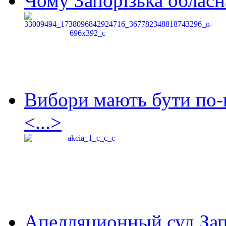
Чому Запорізька обласна
Вибори мають бути по-
<...>
Апелляционный суд Зап