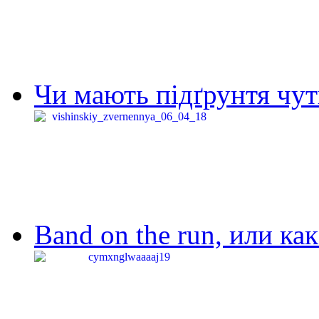
Чи мають підґрунтя чут
Band on the run, или ка