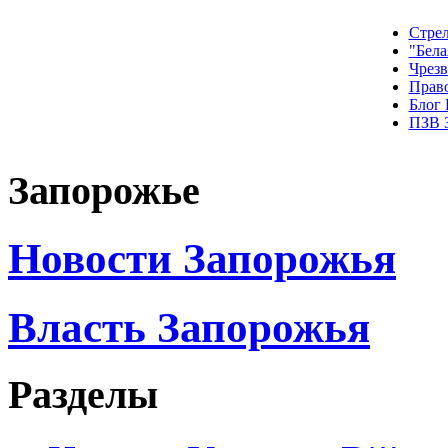
Стрел
"Бела
Чрез
Прав
Блог
ПЗВ 
Запорожье
Новости Запорожья
Власть Запорожья
Разделы