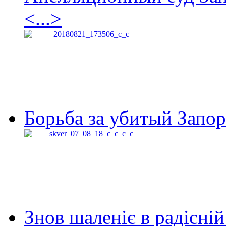
<...>
Борьба за убитый Запор
Знов шаленіє в радісній