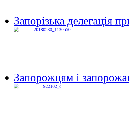
Запорізька делегація пр
Запорожцям і запорожанк