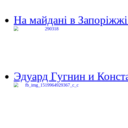
На майдані в Запоріжжі 
Эдуард Гугнин и Конста