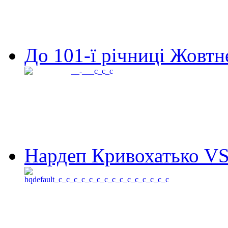
До 101-ї річниці Жовтне
Нардеп Кривохатько VS 