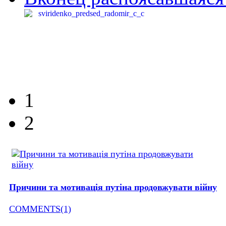
1
2
Причини та мотивація путіна продовжувати війну
COMMENTS(1)