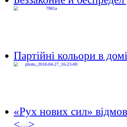
Партійні кольори в домі
«Рух нових сил» відмов
<...>