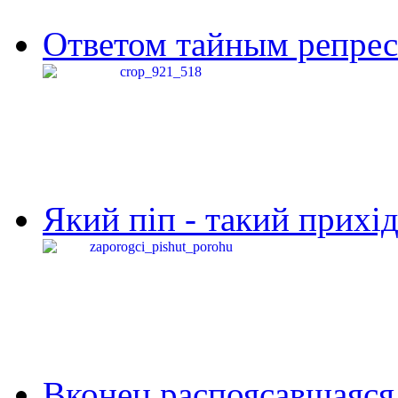
Ответом тайным репресс
Який піп - такий прихід,
Вконец распоясавшаяся 