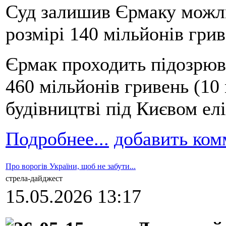
Суд залишив Єрмаку можли
розмірі 140 мільйонів грив
Єрмак проходить підозрюв
460 мільйонів гривень (10 
будівництві під Києвом ел
Подробнее...
добавить ком
Про ворогів України, щоб не забути...
стрела-дайджест
15.05.2026 13:17