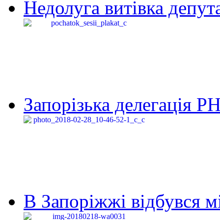
Недолуга витівка депута
Запорізька делегація Р
В Запоріжжі відбувся м