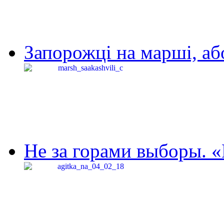
Запорожці на марші, аб
Не за горами выборы. «