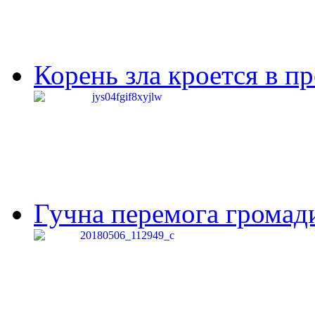
Корень зла кроется в п
Гучна перемога громади