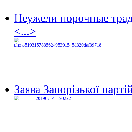
Неужели порочные тра
<...>
Заява Запорізької партій