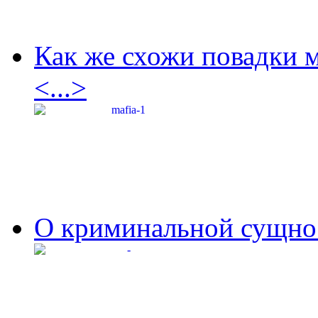
Как же схожи повадки 
<...>
О криминальной сущнос