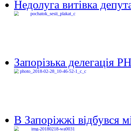
Недолуга витівка депута
Запорізька делегація Р
В Запоріжжі відбувся м