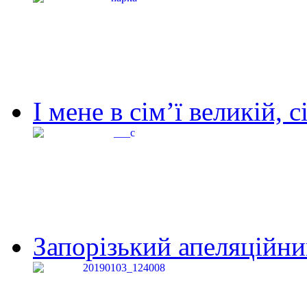
І мене в сім’ї великій, с
Запорізький апеляційний