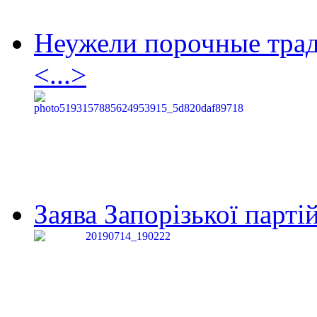
Неужели порочные тра
<...>
Заява Запорізької партій