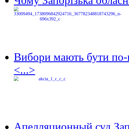
Чому Запорізька обласна
Вибори мають бути по-
<...>
Апелляционный суд Зап