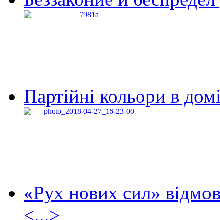
Партійні кольори в домі
«Рух нових сил» відмов
<...>