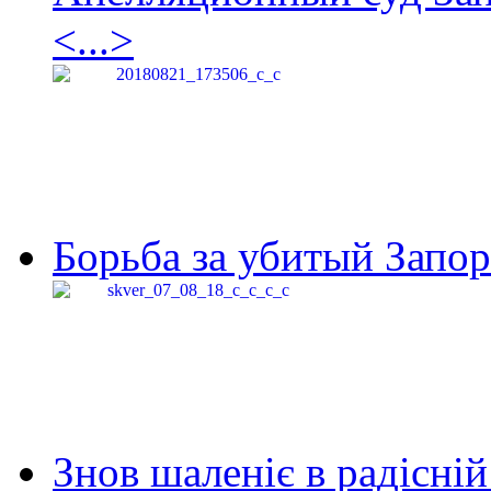
<...>
Борьба за убитый Запор
Знов шаленіє в радісній