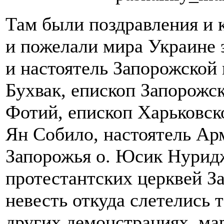
Там были поздравления и 
и пожелали мира Украине
и настоятель Запорожско
Бухвак, епископ Запорож
Фотий, епископ Харьковс
Ян Собило, настоятель Ар
Запорожья о. Юсик Нурид
протестантских церквей З
невесть откуда слетелись т
других демонстрациях, ма