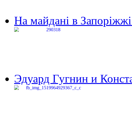
На майдані в Запоріжжі 
Эдуард Гугнин и Конста