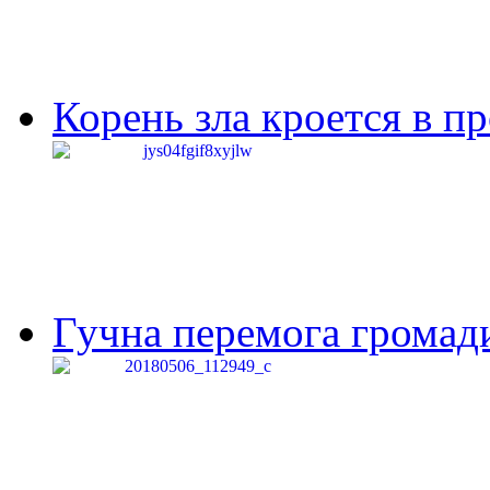
Корень зла кроется в п
Гучна перемога громади