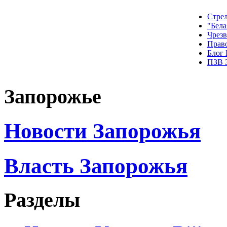
Стрел
"Бела
Чрез
Прав
Блог
ПЗВ 
Запорожье
Новости Запорожья
Власть Запорожья
Разделы