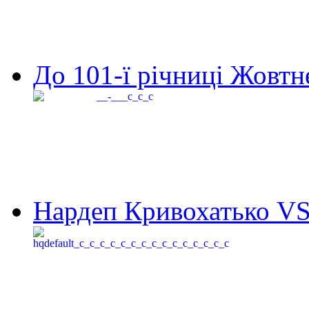
До 101-ї річниці Жовтне
Нардеп Кривохатько VS 