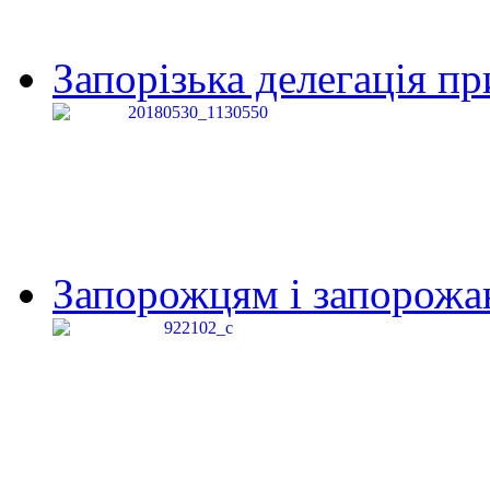
Запорізька делегація пр
Запорожцям і запорожанк