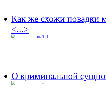
Как же схожи повадки 
<...>
О криминальной сущнос