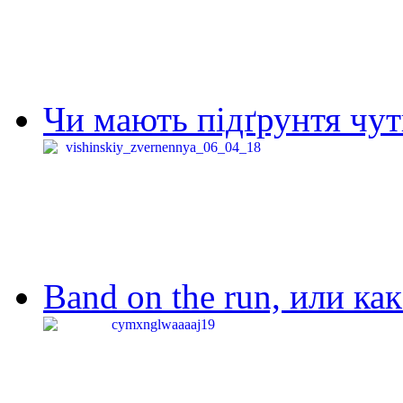
Чи мають підґрунтя чут
Band on the run, или ка