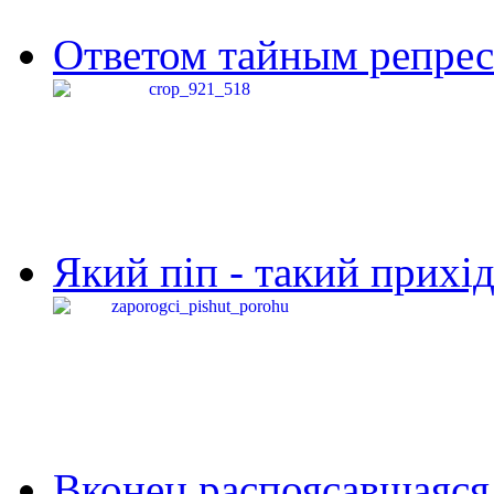
Ответом тайным репресс
Який піп - такий прихід,
Вконец распоясавшаяся 