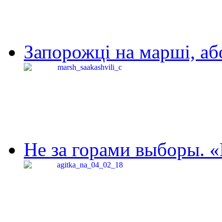
Запорожці на марші, аб
Не за горами выборы. «