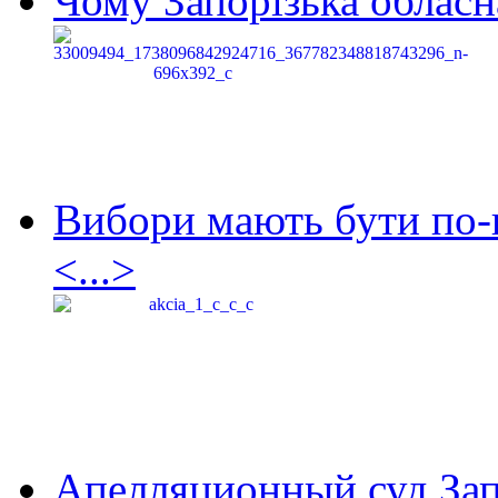
Чому Запорізька обласна
Вибори мають бути по-
<...>
Апелляционный суд Зап