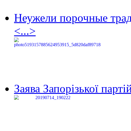
Неужели порочные тра
<...>
Заява Запорізької партій