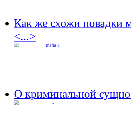
Как же схожи повадки 
<...>
О криминальной сущнос