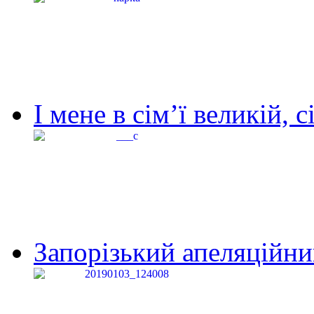
І мене в сім’ї великій, с
Запорізький апеляційний