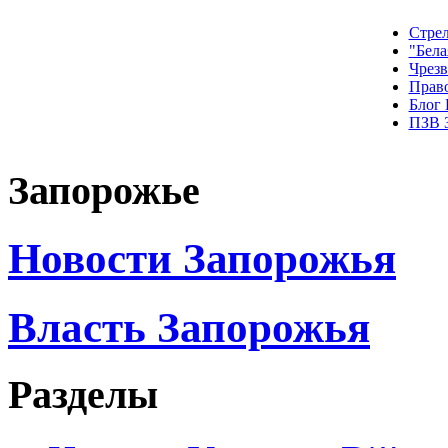
Стрел
"Бела
Чрез
Прав
Блог
ПЗВ 
Запорожье
Новости Запорожья
Власть Запорожья
Разделы