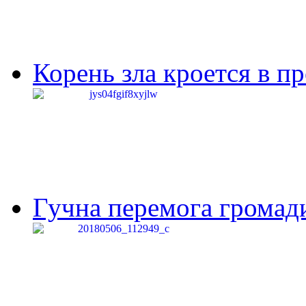
Корень зла кроется в п
Гучна перемога громади