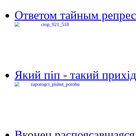
Ответом тайным репресс
Який піп - такий прихід,
Вконец распоясавшаяся 