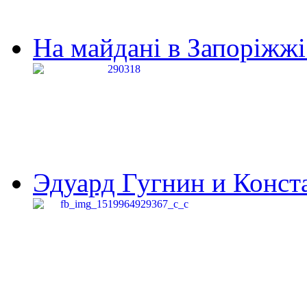
На майдані в Запоріжжі 
Эдуард Гугнин и Конста