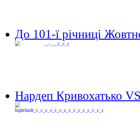
До 101-ї річниці Жовтне
Нардеп Кривохатько VS 