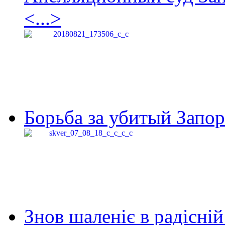
<...>
Борьба за убитый Запор
Знов шаленіє в радісній