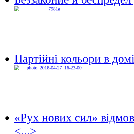
Партійні кольори в домі
«Рух нових сил» відмов
<...>