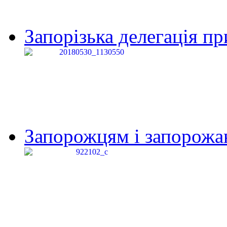
Запорізька делегація пр
Запорожцям і запорожанк