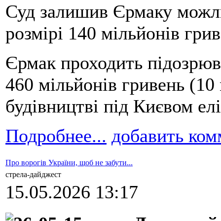
Суд залишив Єрмаку можли
розмірі 140 мільйонів грив
Єрмак проходить підозрюв
460 мільйонів гривень (10 
будівництві під Києвом ел
Подробнее...
добавить ком
Про ворогів України, щоб не забути...
стрела-дайджест
15.05.2026 13:17