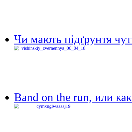
Чи мають підґрунтя чут
Band on the run, или ка