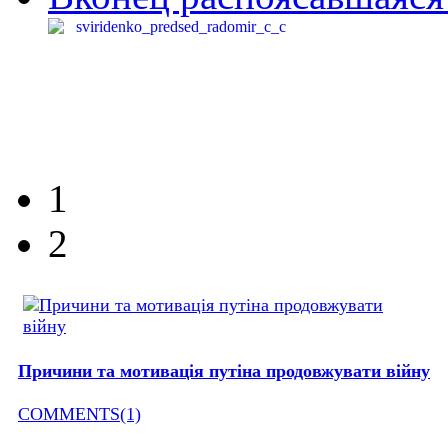
1
2
Причини та мотивація путіна продовжувати війну
COMMENTS(1)