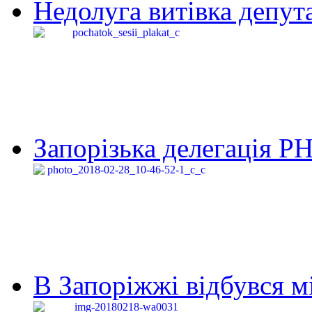
Недолуга витівка депута
Запорізька делегація Р
В Запоріжжі відбувся м