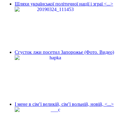
Шляхи української політичної нації і зграї <...>
Сгусток лжи посетил Запорожье (Фото. Видео)
І мене в сім’ї великій, сім’ї вольній, новій, <...>