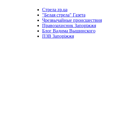
Стрела zp.ua
"Белая стрела" Газета
Чрезвычайные происшествия
Правозахисник Запоріжжя
Блог Вадима Вышинского
ПЗВ Запоріжжя