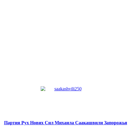
Партия Рух Нових Сил
Михаила Саакашвили
Запорожья