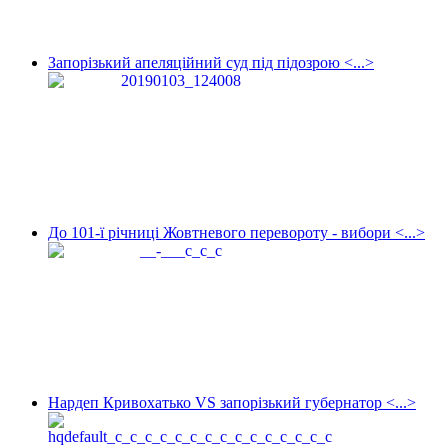
Запорізький апеляційний суд під підозрою <...>
До 101-ї річниці Жовтневого перевороту - вибори <...>
Нардеп Кривохатько VS запорізький губернатор <...>