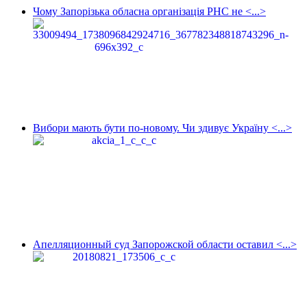
Чому Запорізька обласна організація РНС не <...>
Вибори мають бути по-новому. Чи здивує Україну <...>
Апелляционный суд Запорожской области оставил <...>