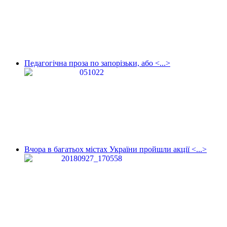
Педагогічна проза по запорізьки, або <...>
Вчора в багатьох містах України пройшли акції <...>