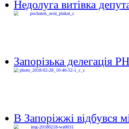
Недолуга витівка депута
Запорізька делегація Р
В Запоріжжі відбувся м