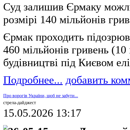
Суд залишив Єрмаку можли
розмірі 140 мільйонів грив
Єрмак проходить підозрюв
460 мільйонів гривень (10 
будівництві під Києвом ел
Подробнее...
добавить ком
Про ворогів України, щоб не забути...
стрела-дайджест
15.05.2026 13:17