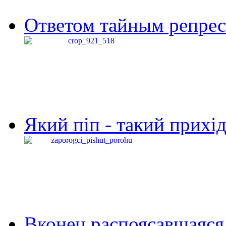
Ответом тайным репресс
Який піп - такий прихід,
Вконец распоясавшаяся 