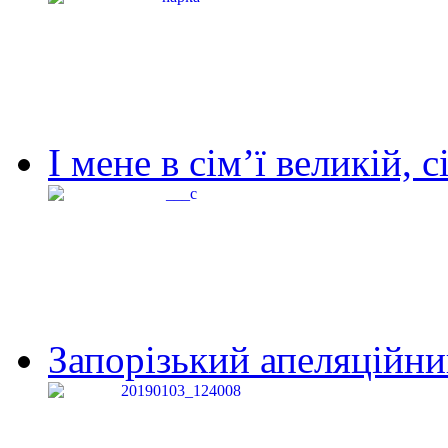
І мене в сім’ї великій, с
Запорізький апеляційний