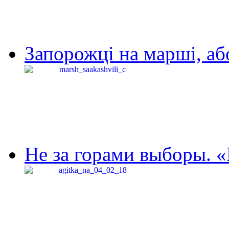
Запорожці на марші, аб
Не за горами выборы. «