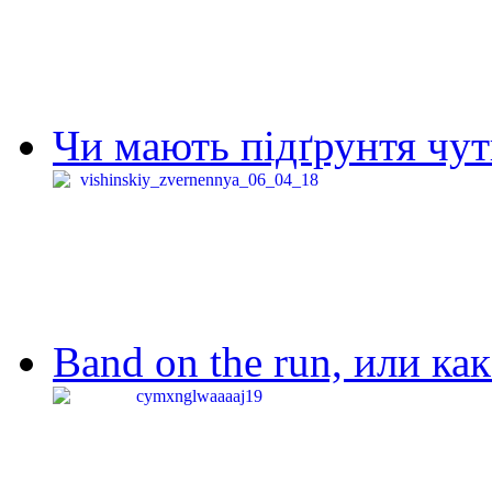
Чи мають підґрунтя чут
Band on the run, или ка