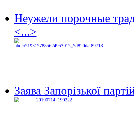
Неужели порочные тра
<...>
Заява Запорізької партій