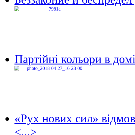
Партійні кольори в домі
«Рух нових сил» відмов
<...>