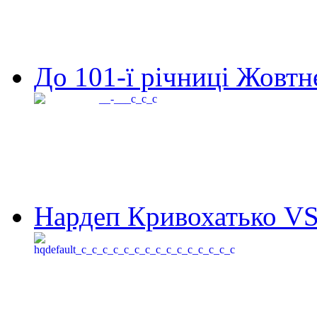
До 101-ї річниці Жовтне
Нардеп Кривохатько VS 