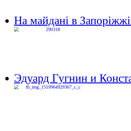
На майдані в Запоріжжі 
Эдуард Гугнин и Конста