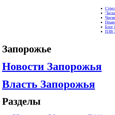
Стрел
"Бела
Чрез
Прав
Блог
ПЗВ 
Запорожье
Новости Запорожья
Власть Запорожья
Разделы