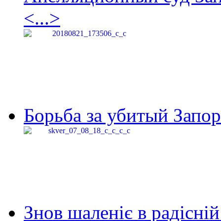
<...>
Борьба за убитый Запор
Знов шаленіє в радісній