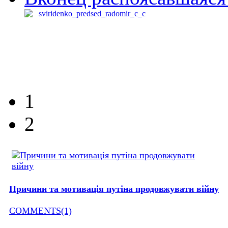
1
2
Причини та мотивація путіна продовжувати війну
COMMENTS(1)