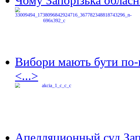
Чому Запорізька обласна
Вибори мають бути по-
<...>
Апелляционный суд Зап