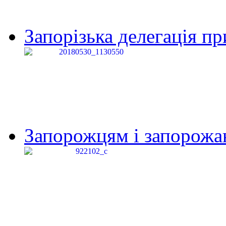
Запорізька делегація пр
Запорожцям і запорожанк