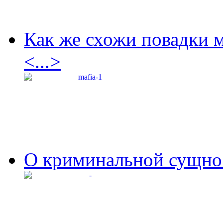
Как же схожи повадки 
<...>
О криминальной сущнос