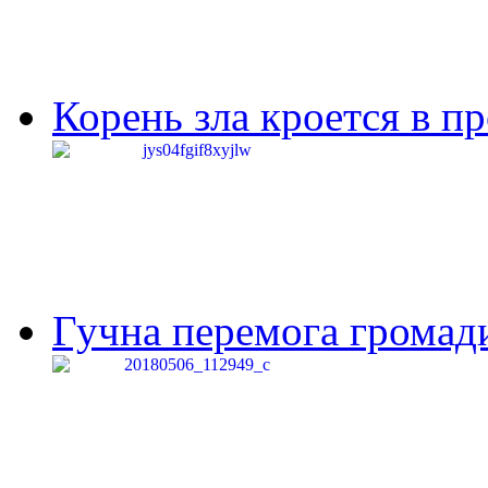
Корень зла кроется в п
Гучна перемога громади