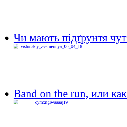
Чи мають підґрунтя чут
Band on the run, или ка