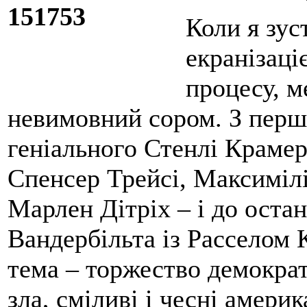
Коли я зус
екранізац
процесу, м
невимовний сором. З перш
геніального Стенлі Крамера
Спенсер Трейсі, Максимілі
Марлен Дітріх – і до оста
Вандербільта із Расселом 
тема – торжество демократ
зла, сміливі і чесні америк