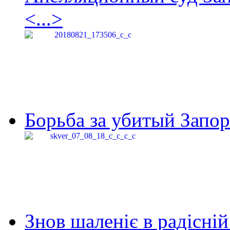
<...>
Борьба за убитый Запор
Знов шаленіє в радісній