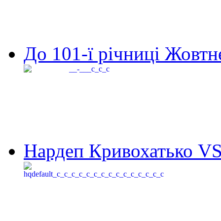
До 101-ї річниці Жовтне
Нардеп Кривохатько VS 