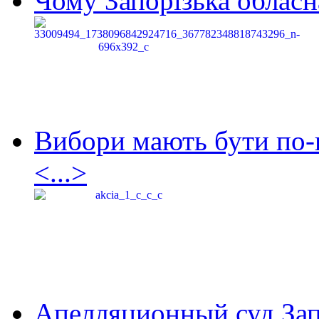
Чому Запорізька обласна
Вибори мають бути по-
<...>
Апелляционный суд Зап