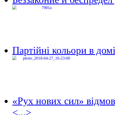
Партійні кольори в домі
«Рух нових сил» відмов
<...>