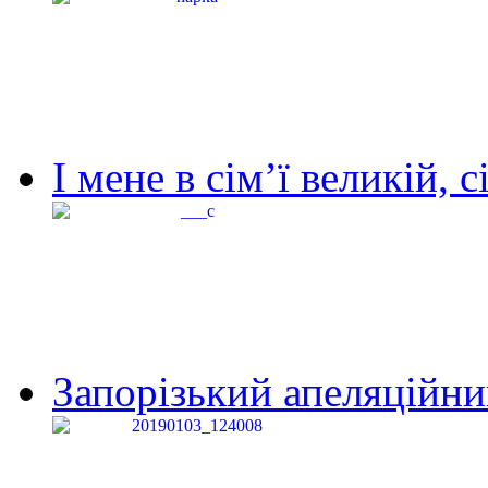
І мене в сім’ї великій, с
Запорізький апеляційний