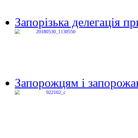
Запорізька делегація пр
Запорожцям і запорожанк