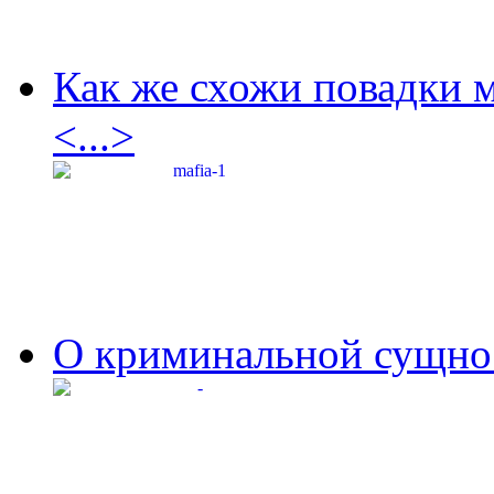
Как же схожи повадки 
<...>
О криминальной сущнос