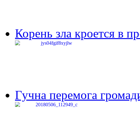
Корень зла кроется в п
Гучна перемога громади