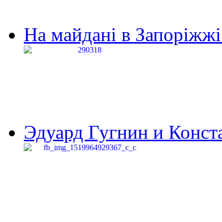
На майдані в Запоріжжі 
Эдуард Гугнин и Конста