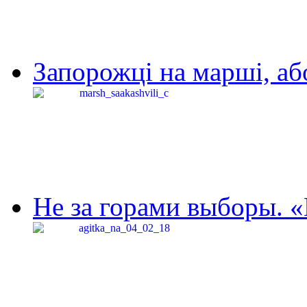
Запорожці на марші, аб
Не за горами выборы. «