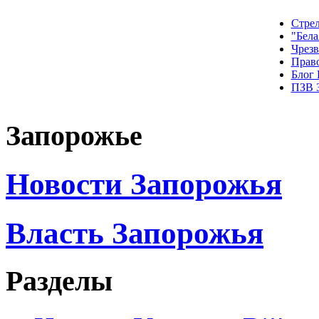
Стрел
"Бела
Чрез
Прав
Блог
ПЗВ 
Запорожье
Новости Запорожья
Власть Запорожья
Разделы