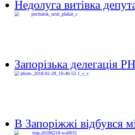
Недолуга витівка депута
Запорізька делегація Р
В Запоріжжі відбувся м