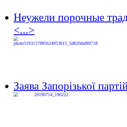
Неужели порочные тра
<...>
Заява Запорізької партій