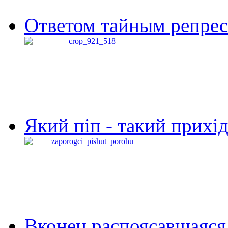
Ответом тайным репресс
Який піп - такий прихід,
Вконец распоясавшаяся 