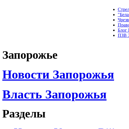
Стрел
"Бела
Чрез
Прав
Блог
ПЗВ 
Запорожье
Новости Запорожья
Власть Запорожья
Разделы