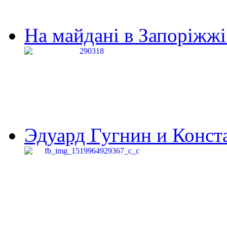
На майдані в Запоріжжі 
Эдуард Гугнин и Конста