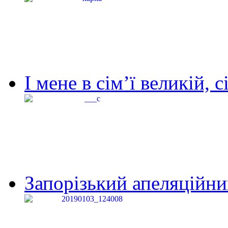
І мене в сім’ї великій, с
Запорізький апеляційний