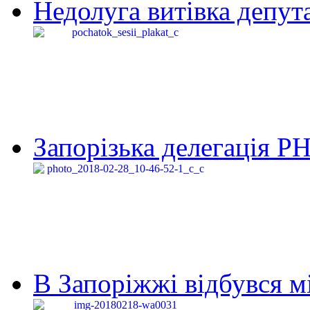
Недолуга витівка депута
Запорізька делегація Р
В Запоріжжі відбувся м