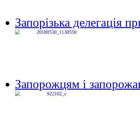
Запорізька делегація пр
Запорожцям і запорожанк