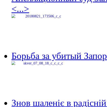
<...>
Борьба за убитый Запор
Знов шаленіє в радісній