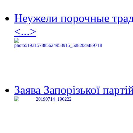
Неужели порочные тра
<...>
Заява Запорізької партій