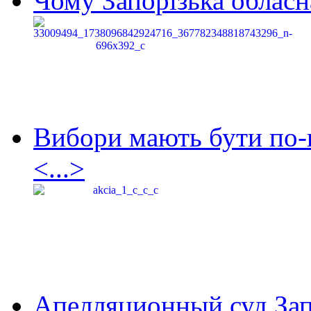
Чому Запорізька обласна
Вибори мають бути по-
<...>
Апелляционный суд Зап