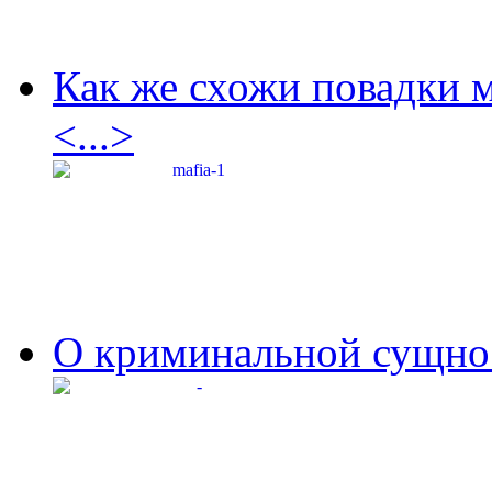
Как же схожи повадки 
<...>
О криминальной сущнос