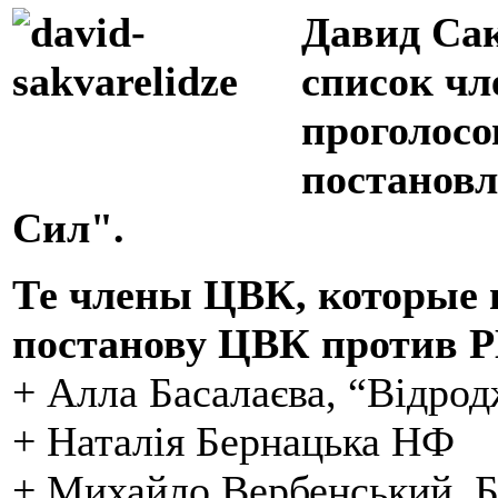
Давид Сак
список чл
проголосо
постановл
Сил".
Те члены ЦВК, которые 
постанову ЦВК против 
+ Алла Басалаєва, “Відро
+ Наталія Бернацька НФ
+ Михайло Вербенський, 