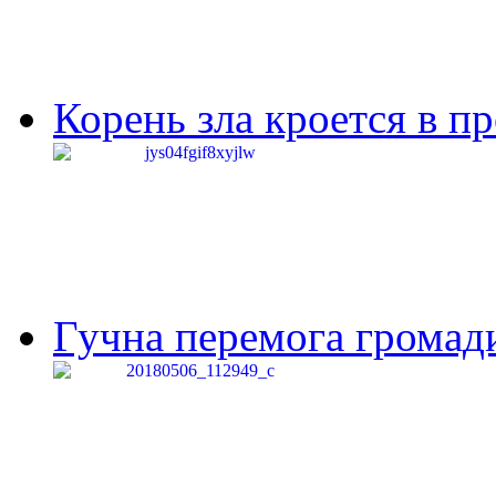
Корень зла кроется в п
Гучна перемога громади