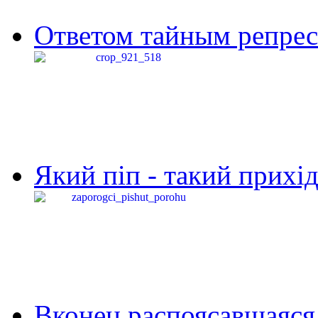
Ответом тайным репресс
Який піп - такий прихід,
Вконец распоясавшаяся 