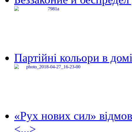
Партійні кольори в домі
«Рух нових сил» відмов
<...>