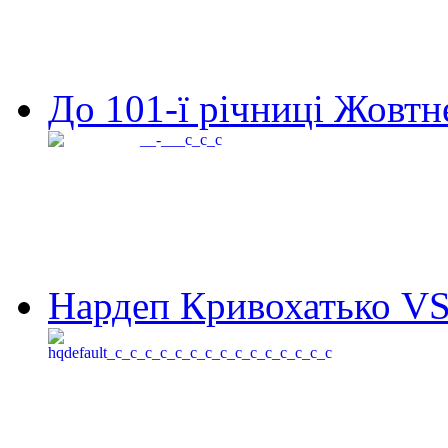
До 101-ї річниці Жовтне
Нардеп Кривохатько VS 