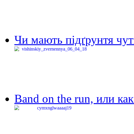
Чи мають підґрунтя чут
Band on the run, или ка