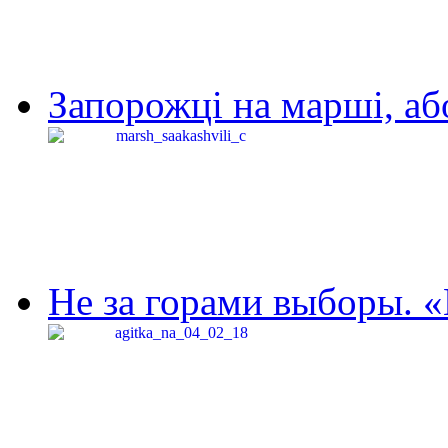
Запорожці на марші, аб
Не за горами выборы. «