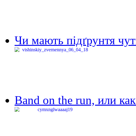
Чи мають підґрунтя чут
Band on the run, или ка