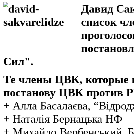
Давид Сак
список чл
проголосо
постановл
Сил".
Те члены ЦВК, которые 
постанову ЦВК против 
+ Алла Басалаєва, “Відро
+ Наталія Бернацька НФ
+ Михайло Вербенський, 