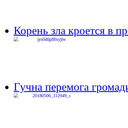
Корень зла кроется в п
Гучна перемога громади