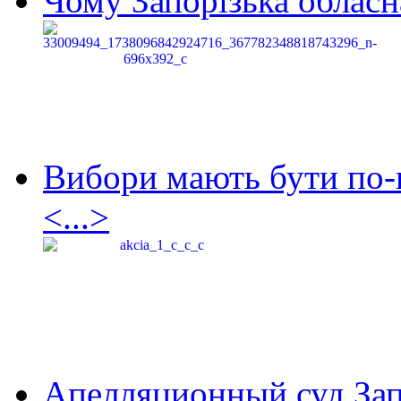
Чому Запорізька обласна
Вибори мають бути по-
<...>
Апелляционный суд Зап