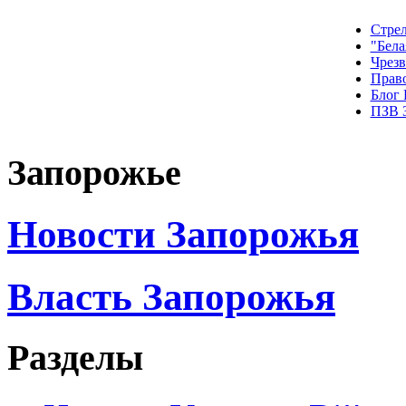
Стрел
"Бела
Чрез
Прав
Блог
ПЗВ 
Запорожье
Новости Запорожья
Власть Запорожья
Разделы