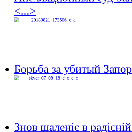
<...>
Борьба за убитый Запор
Знов шаленіє в радісній