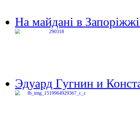
На майдані в Запоріжжі 
Эдуард Гугнин и Конста