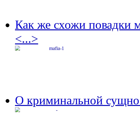
Как же схожи повадки 
<...>
О криминальной сущнос