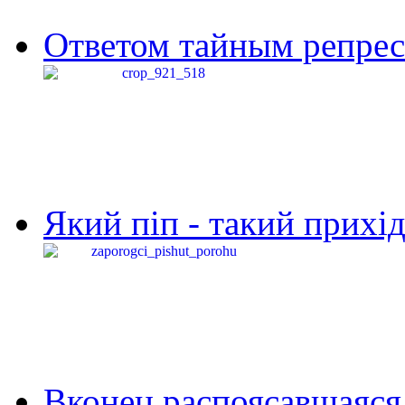
Ответом тайным репресс
Який піп - такий прихід,
Вконец распоясавшаяся 