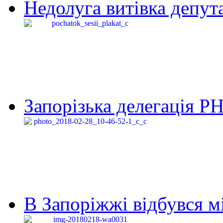
Недолуга витівка депута
Запорізька делегація Р
В Запоріжжі відбувся м