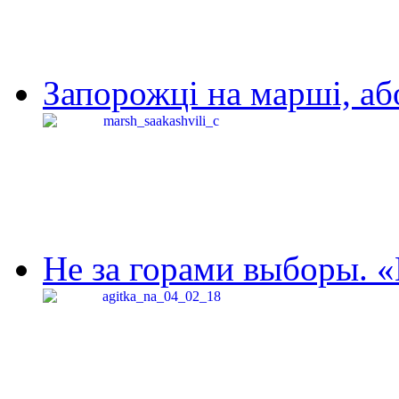
Запорожці на марші, аб
Не за горами выборы. «