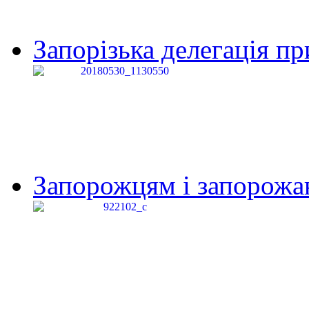
Запорізька делегація пр
Запорожцям і запорожанк