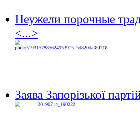
Неужели порочные тра
<...>
Заява Запорізької партій