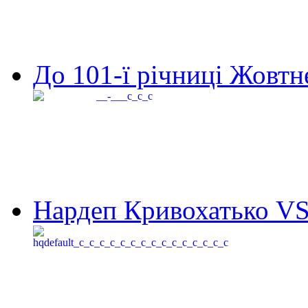
До 101-ї річниці Жовтне
Нардеп Кривохатько VS 