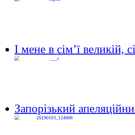
І мене в сім’ї великій, с
Запорізький апеляційний