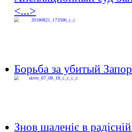
<...>
Борьба за убитый Запор
Знов шаленіє в радісній