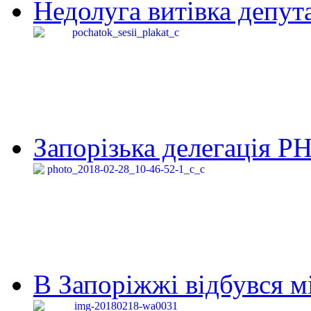
Недолуга витівка депута
Запорізька делегація Р
В Запоріжжі відбувся м