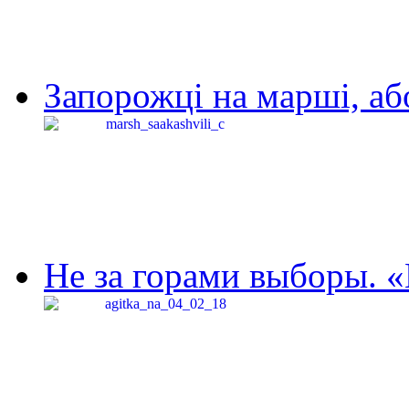
Запорожці на марші, аб
Не за горами выборы. «