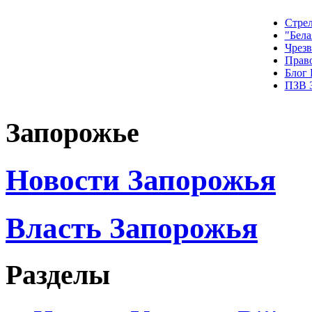
Стрел
"Бела
Чрез
Прав
Блог
ПЗВ 
Запорожье
Новости Запорожья
Власть Запорожья
Разделы