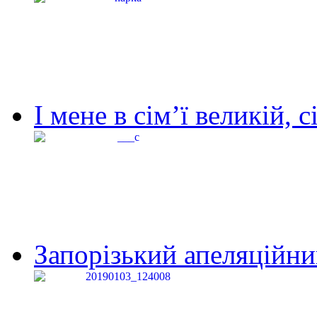
І мене в сім’ї великій, с
Запорізький апеляційний