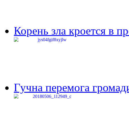
Корень зла кроется в п
Гучна перемога громади