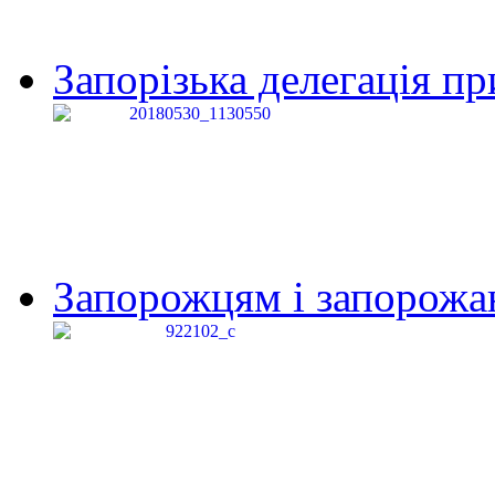
Запорізька делегація пр
Запорожцям і запорожанк