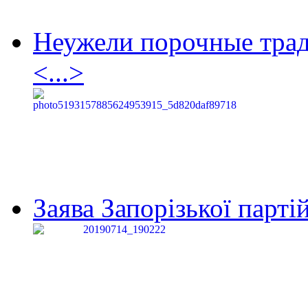
Неужели порочные тра
<...>
Заява Запорізької партій