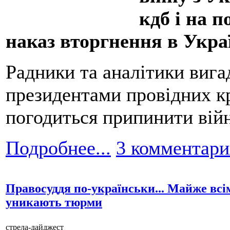
кдб і на п
наказ вторгнення в Украї
Радники та аналітики вигад
президентами провідних кр
погодиться припинити війн
Подробнее...
3 комментари
Правосуддя по-українськи... Майже всі
уникають тюрми
стрела-дайджест