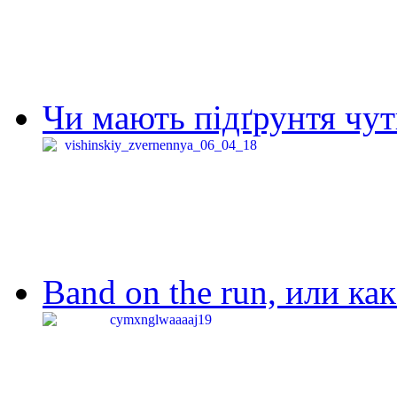
Чи мають підґрунтя чут
Band on the run, или ка