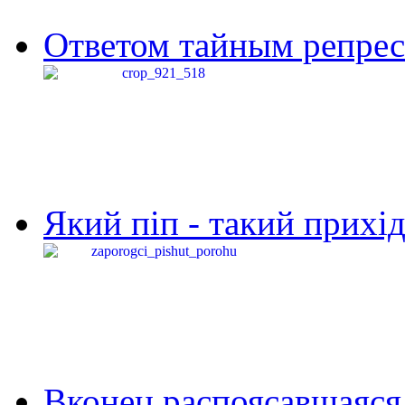
Ответом тайным репресс
Який піп - такий прихід,
Вконец распоясавшаяся 