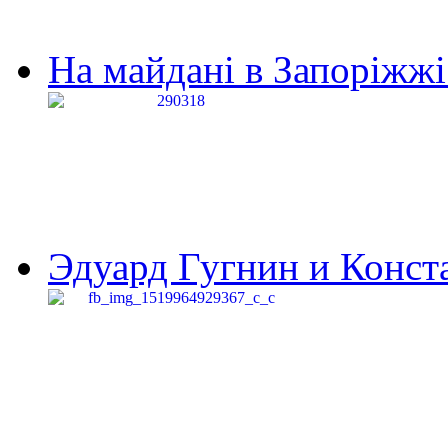
На майдані в Запоріжжі 
Эдуард Гугнин и Конста