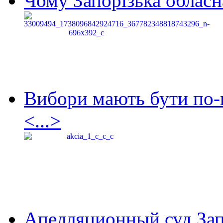
Чому Запорізька обласна
Вибори мають бути по-
<...>
Апелляционный суд Зап