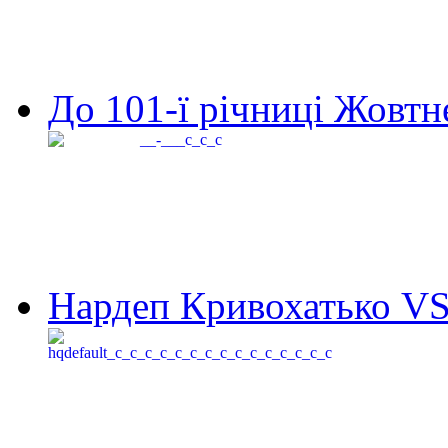
До 101-ї річниці Жовтне
Нардеп Кривохатько VS 