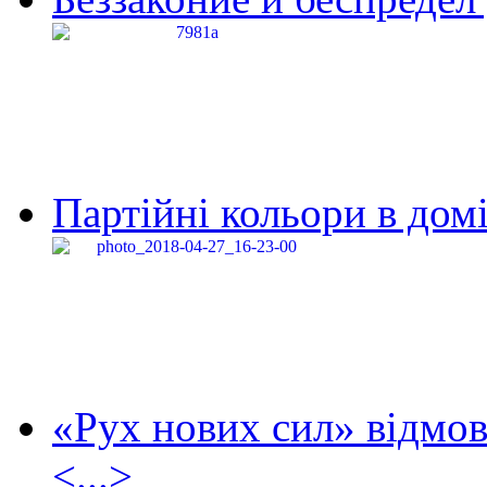
Партійні кольори в домі
«Рух нових сил» відмов
<...>