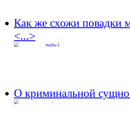
Как же схожи повадки 
<...>
О криминальной сущнос