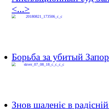
<...>
Борьба за убитый Запор
Знов шаленіє в радісній