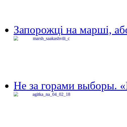
Запорожці на марші, аб
Не за горами выборы. «