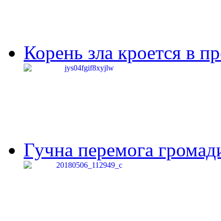
Корень зла кроется в п
Гучна перемога громади