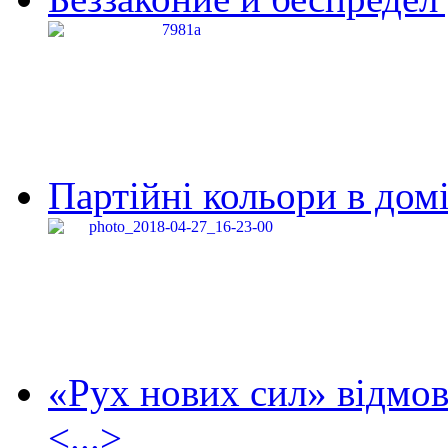
Партійні кольори в домі
«Рух нових сил» відмов
<...>