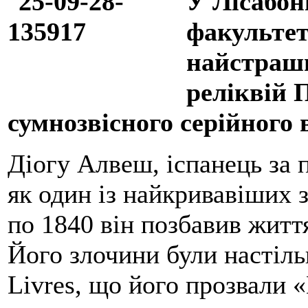
У Лісабоні
факультету
найстрашн
реліквій 
сумнозвісного серійного 
Діогу Алвеш, іспанець за 
як один із найкривавіших 
по 1840 він позбавив житт
Його злочини були настіль
Livres, що його прозвали 