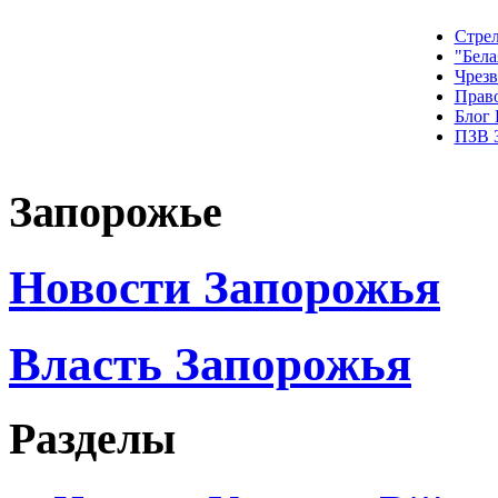
Стрел
"Бела
Чрез
Прав
Блог
ПЗВ 
Запорожье
Новости Запорожья
Власть Запорожья
Разделы