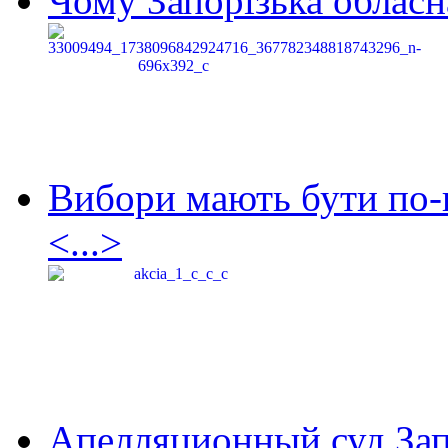
Чому Запорізька обласна
Вибори мають бути по-
<...>
Апелляционный суд Зап