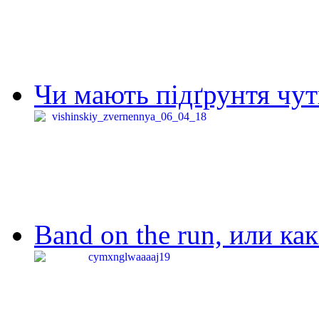
Чи мають підґрунтя чут
Band on the run, или ка