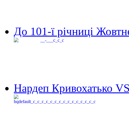
До 101-ї річниці Жовтне
Нардеп Кривохатько VS 