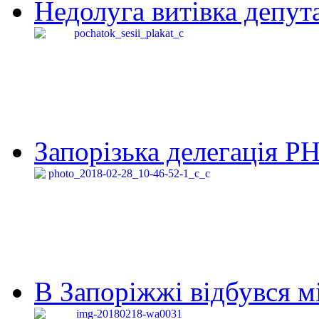
Недолуга витівка депута
Запорізька делегація Р
В Запоріжжі відбувся м