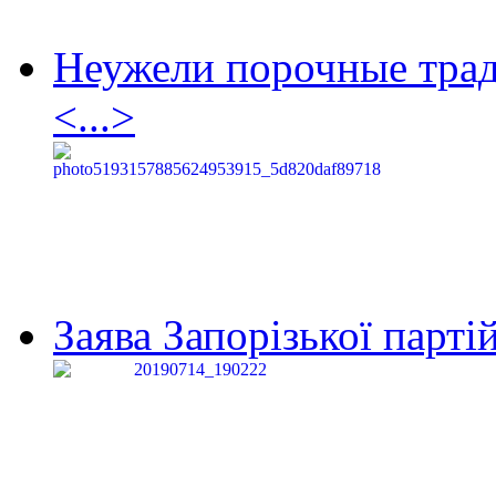
Неужели порочные тра
<...>
Заява Запорізької партій