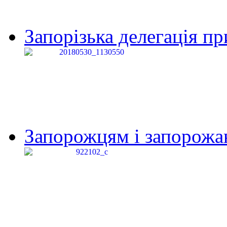
Запорізька делегація пр
Запорожцям і запорожанк