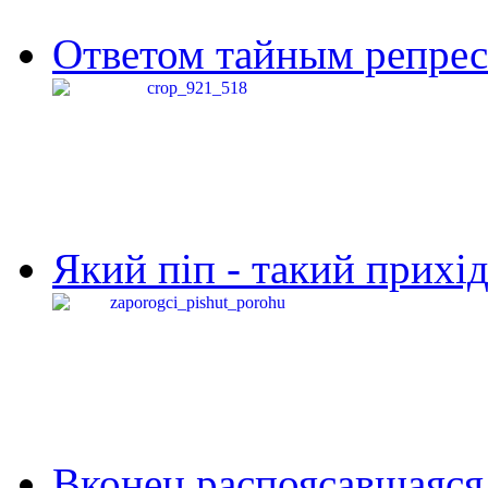
Ответом тайным репресс
Який піп - такий прихід,
Вконец распоясавшаяся 