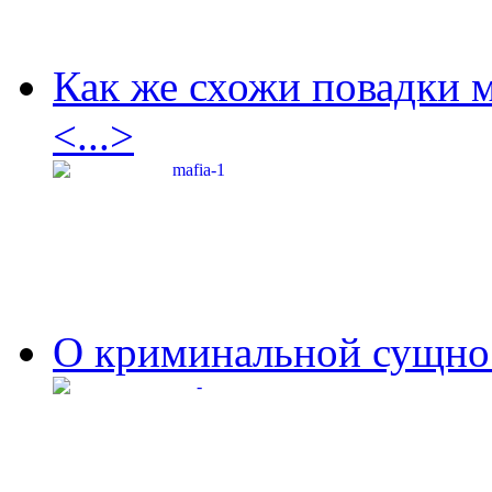
Как же схожи повадки 
<...>
О криминальной сущнос