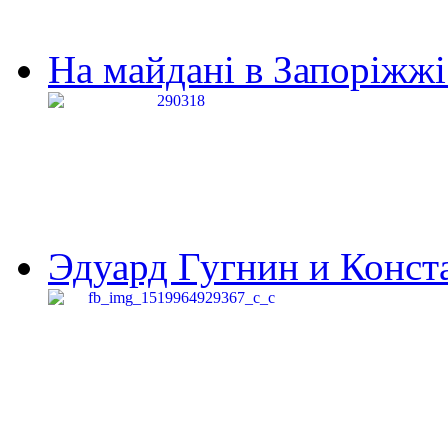
На майдані в Запоріжжі 
Эдуард Гугнин и Конста