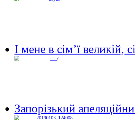
І мене в сім’ї великій, с
Запорізький апеляційний