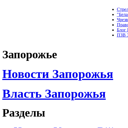
Стрел
"Бела
Чрез
Прав
Блог
ПЗВ 
Запорожье
Новости Запорожья
Власть Запорожья
Разделы