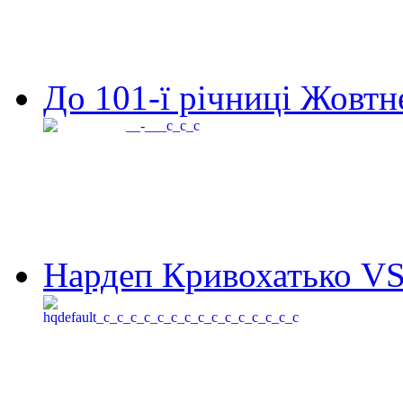
До 101-ї річниці Жовтне
Нардеп Кривохатько VS 