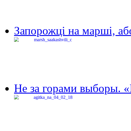
Запорожці на марші, аб
Не за горами выборы. «