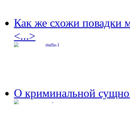
Как же схожи повадки 
<...>
О криминальной сущнос