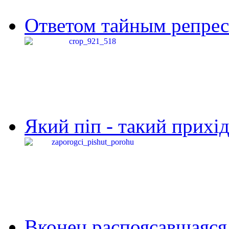
Ответом тайным репресс
Який піп - такий прихід,
Вконец распоясавшаяся 