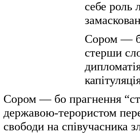
себе роль 
замаскован
Сором — бо
стерши сло
дипломатія
капітуляці
Сором — бо прагнення “ст
державою-терористом пер
свободи на співучасника з