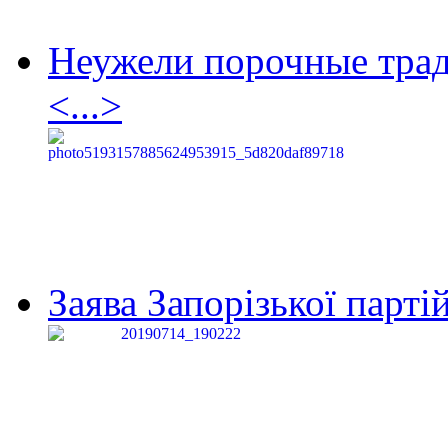
Неужели порочные тра
<...>
Заява Запорізької партій