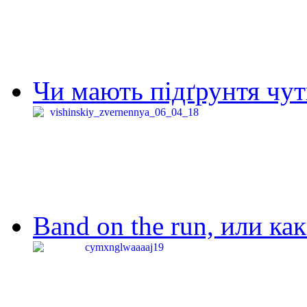
Чи мають підґрунтя чут
Band on the run, или ка