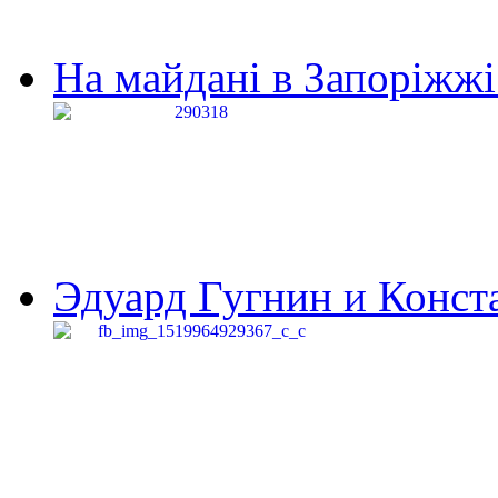
На майдані в Запоріжжі 
Эдуард Гугнин и Конста