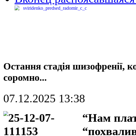
Остання стадія шизофренії, к
соромно...
07.12.2025 13:38
“Нам пла
“похвали