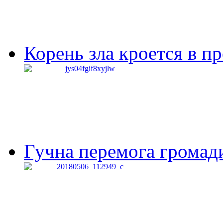
Корень зла кроется в п
Гучна перемога громади