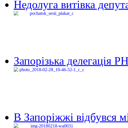
Недолуга витівка депута
Запорізька делегація Р
В Запоріжжі відбувся м