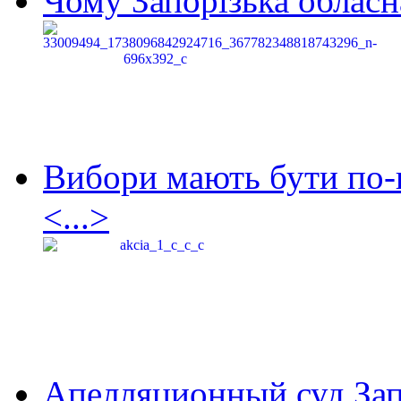
Чому Запорізька обласна
Вибори мають бути по-
<...>
Апелляционный суд Зап