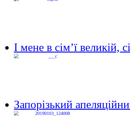
І мене в сім’ї великій, с
Запорізький апеляційний