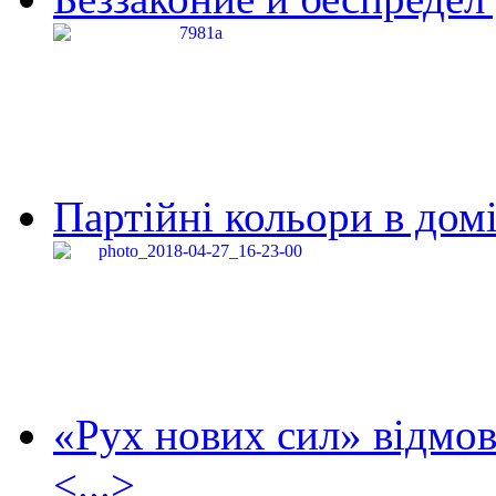
Партійні кольори в домі
«Рух нових сил» відмов
<...>