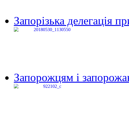
Запорізька делегація пр
Запорожцям і запорожанк