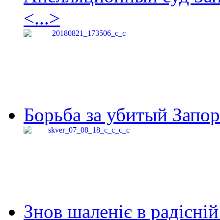
<...>
Борьба за убитый Запор
Знов шаленіє в радісній