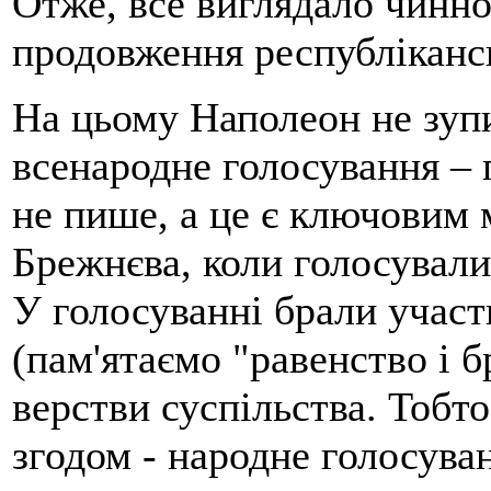
Отже, все виглядало чинно:
продовження республікансь
На цьому Наполеон не зупи
всенародне голосування – 
не пише, а це є ключовим м
Брежнєва, коли голосували 
У голосуванні брали участь
(пам'ятаємо "равенство і бр
верстви суспільства. Тобто
згодом - народне голосува