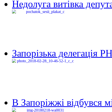
Недолуга витівка депута
Запорізька делегація Р
В Запоріжжі відбувся м