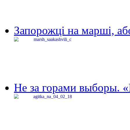
Запорожці на марші, аб
Не за горами выборы. «