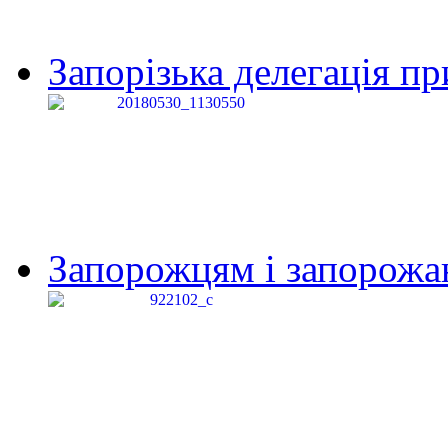
Запорізька делегація пр
Запорожцям і запорожанк