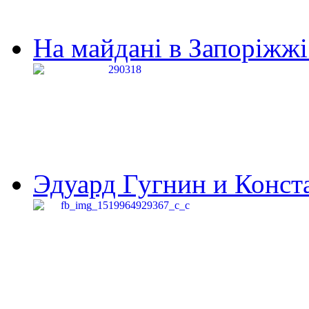
На майдані в Запоріжжі 
Эдуард Гугнин и Конста