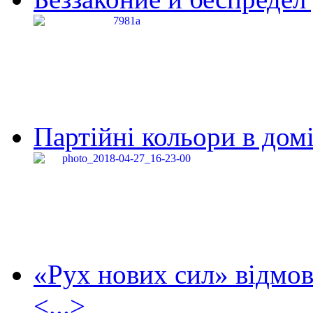
Партійні кольори в домі
«Рух нових сил» відмов
<...>