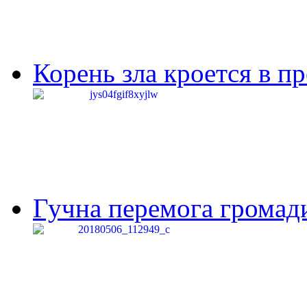
Корень зла кроется в п
Гучна перемога громади