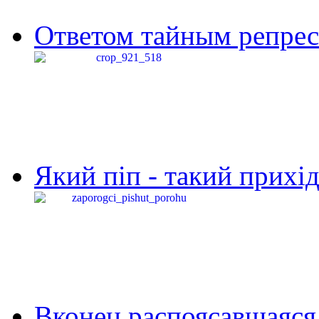
Ответом тайным репресс
Який піп - такий прихід,
Вконец распоясавшаяся 