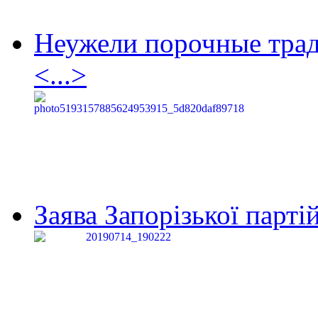
Неужели порочные тра
<...>
Заява Запорізької партій