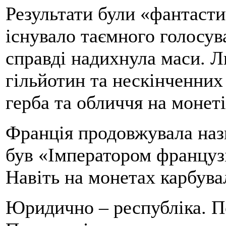
Результати були «фантастич
існувало таємного голосува
справді надихнула маси. Л
гільйотин та нескінченних 
герба та обличчя на монеті
Франція продовжувала наз
був «Імператором французі
Навіть на монетах карбувал
Юридично – республіка. П