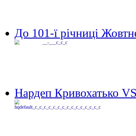
До 101-ї річниці Жовтне
Нардеп Кривохатько VS 