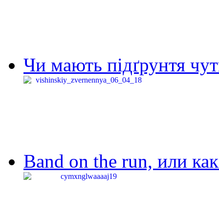
Чи мають підґрунтя чут
Band on the run, или ка