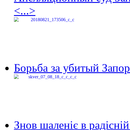
<...>
Борьба за убитый Запор
Знов шаленіє в радісній