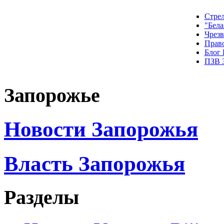
Стрел
"Бела
Чрез
Прав
Блог
ПЗВ 
Запорожье
Новости Запорожья
Власть Запорожья
Разделы