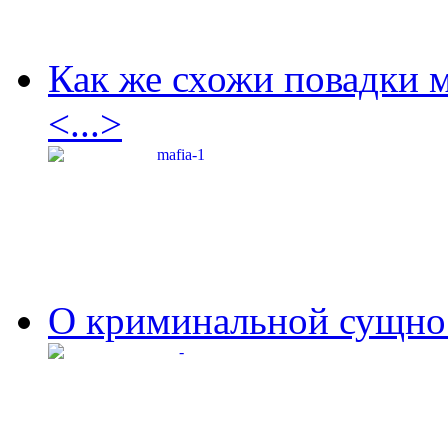
Как же схожи повадки 
<...>
О криминальной сущнос