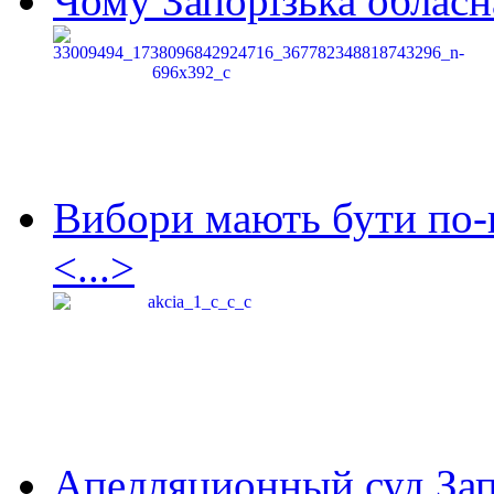
Чому Запорізька обласна
Вибори мають бути по-
<...>
Апелляционный суд Зап