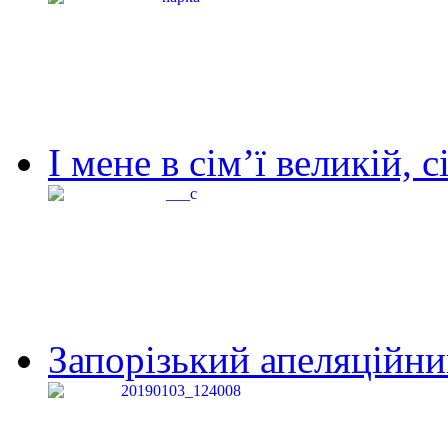
І мене в сім’ї великій, с
Запорізький апеляційний