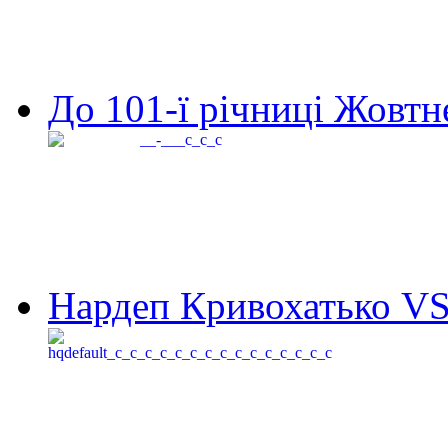
До 101-ї річниці Жовтне
Нардеп Кривохатько VS 