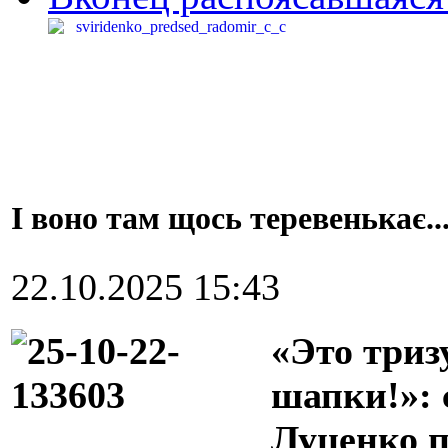
І воно там щось теревенькає..
22.10.2025 15:43
«Это триз
шапки!»:
Луценко п