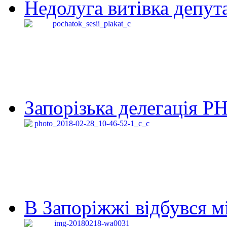
Недолуга витівка депута
Запорізька делегація Р
В Запоріжжі відбувся м