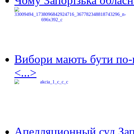
Чому Запорізька обласна
Вибори мають бути по-
<...>
Апелляционный суд Зап