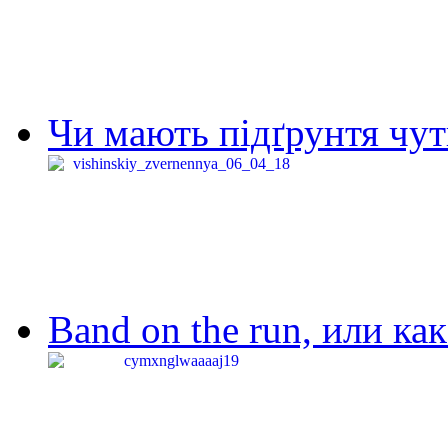
Чи мають підґрунтя чут
Band on the run, или ка