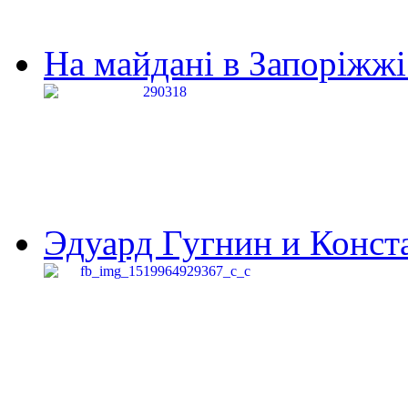
На майдані в Запоріжжі 
Эдуард Гугнин и Конста