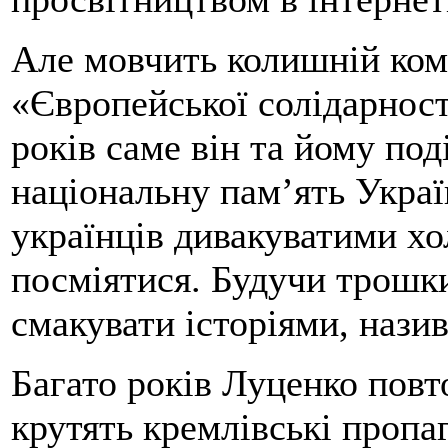
Але мовчить колишній ком
«Європейської солідарност
років саме він та йому по
національну пам’ять Украї
українців дивакуватими хо
посміятися. Будучи трош
смакувати історіями, наз
Багато років Луценко повт
крутять кремлівські пропа