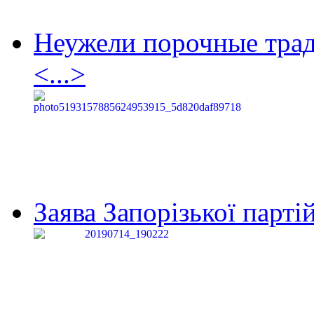
Неужели порочные тра
<...>
Заява Запорізької партій