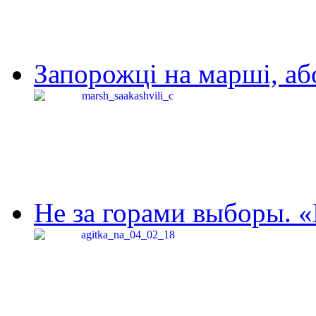
Запорожці на марші, аб
Не за горами выборы. «