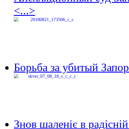
<...>
Борьба за убитый Запор
Знов шаленіє в радісній