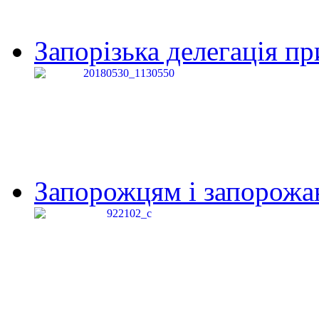
Запорізька делегація пр
Запорожцям і запорожанк