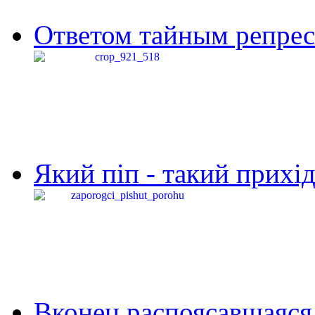
Ответом тайным репресс
Який піп - такий прихід,
Вконец распоясавшаяся 