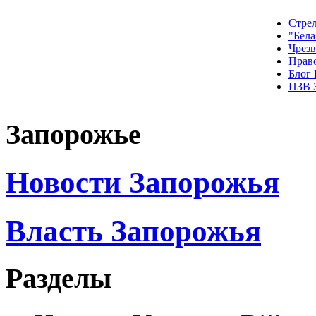
Стрел
"Бела
Чрез
Прав
Блог
ПЗВ 
Запорожье
Новости Запорожья
Власть Запорожья
Разделы