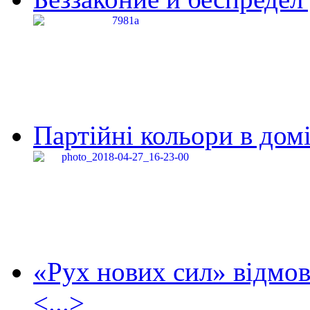
Партійні кольори в домі
«Рух нових сил» відмов
<...>