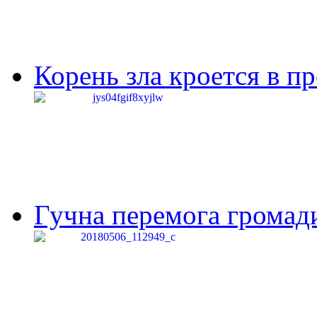
Корень зла кроется в п
Гучна перемога громади