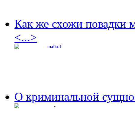
Как же схожи повадки 
<...>
О криминальной сущнос