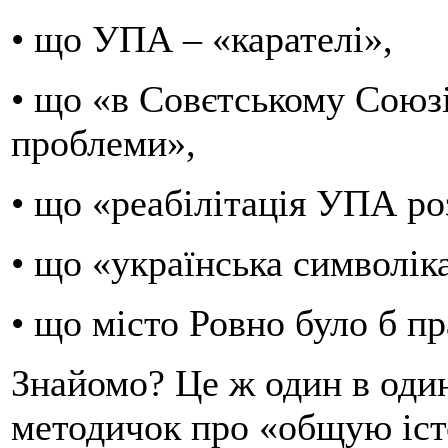
• що УПА – «карателі»,
• що «в Совєтському Союзі
проблеми»,
• що «реабілітація УПА ро
• що «українська символік
• що місто Ровно було б пр
Знайомо? Це ж один в один
методичок про «общую істо