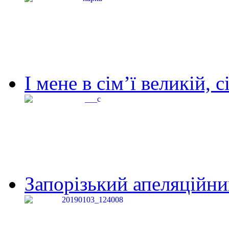
І мене в сім’ї великій, с
Запорізький апеляційний