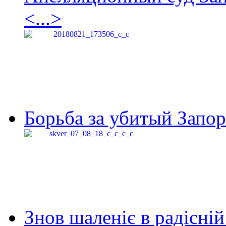
<...>
Борьба за убитый Запор
Знов шаленіє в радісній