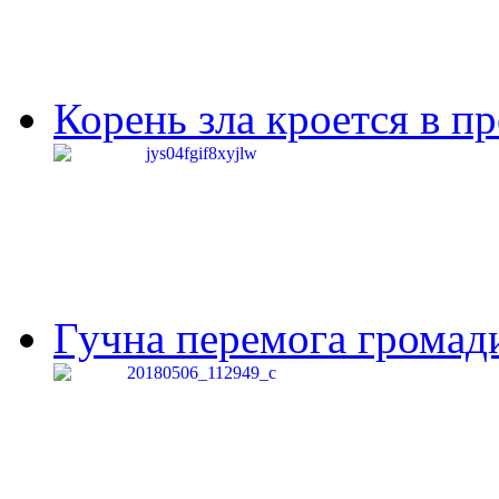
Корень зла кроется в п
Гучна перемога громади