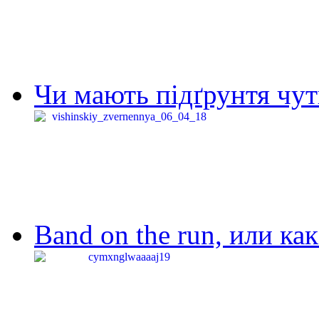
Чи мають підґрунтя чут
Band on the run, или ка