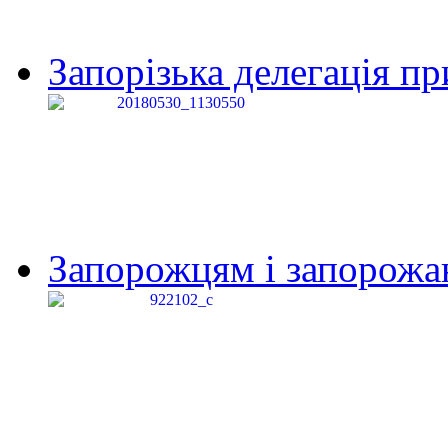
Запорізька делегація пр
Запорожцям і запорожанк