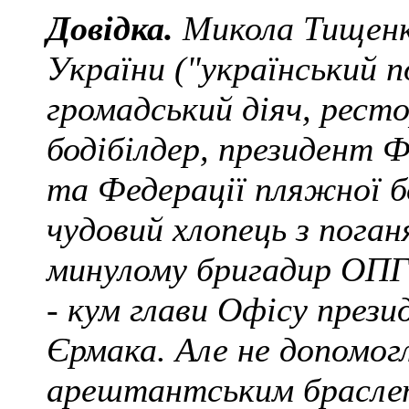
Довідка.
Микола Тищенко
України ("український п
громадський діяч, рест
бодібілдер, президент 
та Федерації пляжної б
чудовий хлопець з пога
минулому бригадир ОПГ 
-
кум глави Офісу прези
Єрмака. Але не допомогл
арештантським браслет