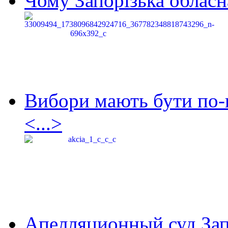
Чому Запорізька обласна
Вибори мають бути по-
<...>
Апелляционный суд Зап