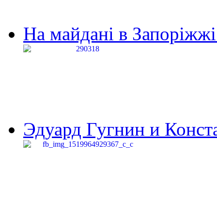
На майдані в Запоріжжі 
Эдуард Гугнин и Конста