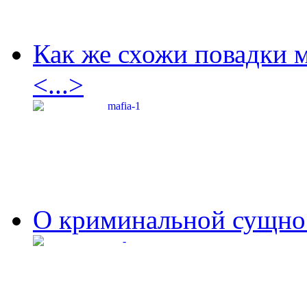
Как же схожи повадки 
<...>
О криминальной сущнос