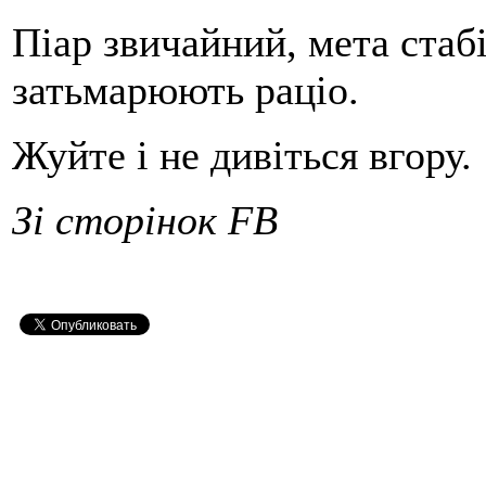
Піар звичайний, мета стабі
затьмарюють раціо.
Жуйте і не дивіться вгору.
Зі сторінок FB