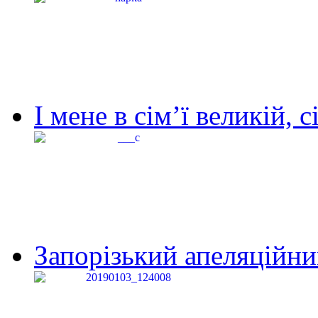
І мене в сім’ї великій, с
Запорізький апеляційний