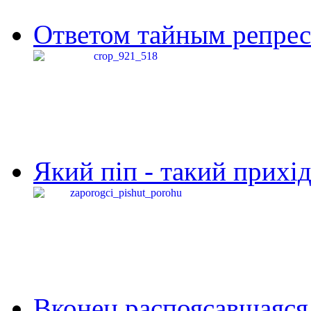
Ответом тайным репресс
Який піп - такий прихід,
Вконец распоясавшаяся 