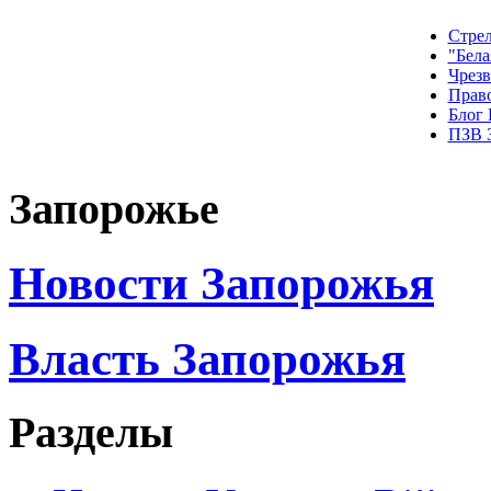
Стрел
"Бела
Чрез
Прав
Блог
ПЗВ 
Запорожье
Новости Запорожья
Власть Запорожья
Разделы