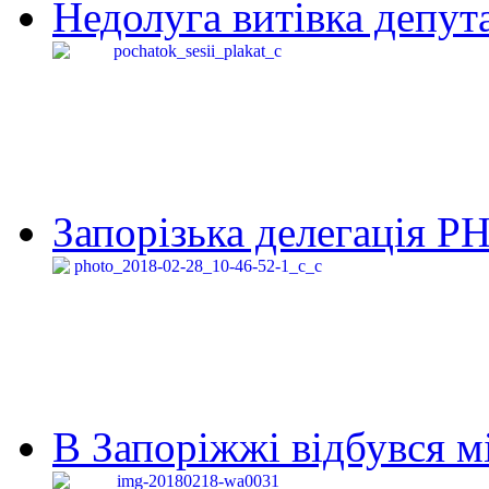
Недолуга витівка депута
Запорізька делегація Р
В Запоріжжі відбувся м