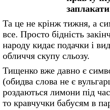
заплакати
Та це не крінж тижня, а си
все. Просто бідність закін
народу кидає подачки і ви
обличчя скупу сльозу.
Тищенко вже давно є симв
(обидва слова не є вульга
роздаються лимони під час
то кравчучки бабусям в па