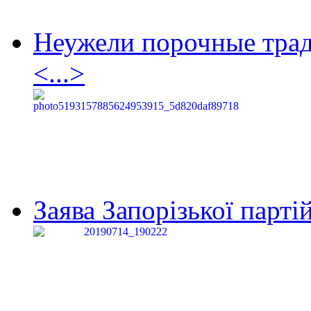
Неужели порочные тра
<...>
Заява Запорізької партій