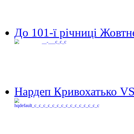
До 101-ї річниці Жовтне
Нардеп Кривохатько VS 