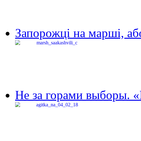
Запорожці на марші, аб
Не за горами выборы. «