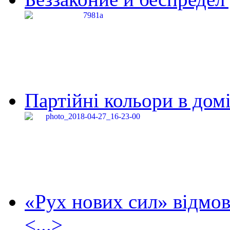
Партійні кольори в домі
«Рух нових сил» відмов
<...>