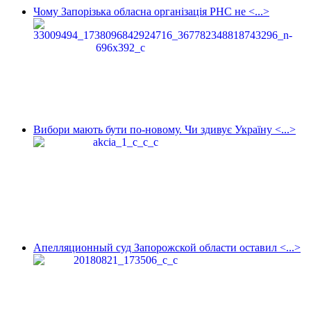
Чому Запорізька обласна організація РНС не <...>
Вибори мають бути по-новому. Чи здивує Україну <...>
Апелляционный суд Запорожской области оставил <...>