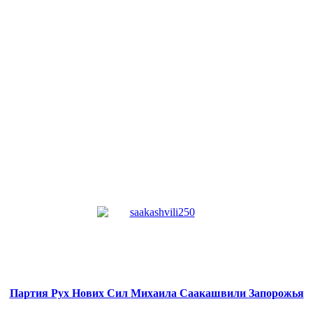
Партия Рух Нових Сил
Михаила Саакашвили
Запорожья