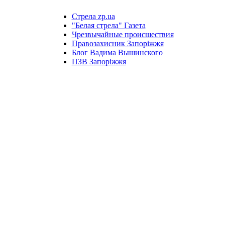
Стрела zp.ua
"Белая стрела" Газета
Чрезвычайные происшествия
Правозахисник Запоріжжя
Блог Вадима Вышинского
ПЗВ Запоріжжя