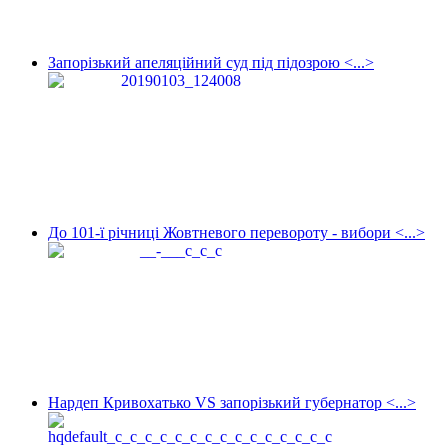
Запорізький апеляційний суд під підозрою <...>
До 101-ї річниці Жовтневого перевороту - вибори <...>
Нардеп Кривохатько VS запорізький губернатор <...>