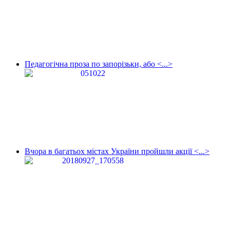
Педагогічна проза по запорізьки, або <...>
Вчора в багатьох містах України пройшли акції <...>