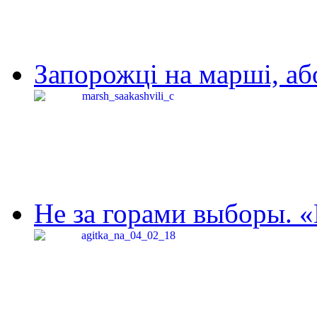
Запорожці на марші, аб
Не за горами выборы. «