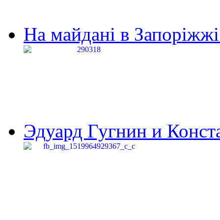
На майдані в Запоріжжі 
Эдуард Гугнин и Конста