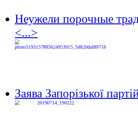
Неужели порочные тра
<...>
Заява Запорізької партій