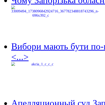
Чому Запорізька обласна
Вибори мають бути по-
<...>
Апелляционный суд Зап