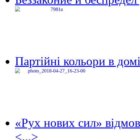
Партійні кольори в домі
«Рух нових сил» відмов
<...>