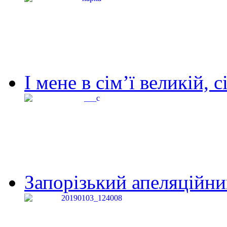
І мене в сім’ї великій, с
Запорізький апеляційний