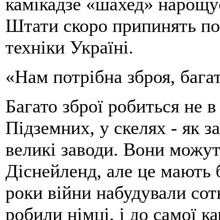
камікадзе «шахед» нарощує
Штати скоро припинять пос
техніки Україні.
«Нам потрібна зброя, бага
Багато зброї робиться не в
Підземних, у скелях - як з
великі заводи. Вони можут
Діснейленд, але це мають 
роки війни набудували сотн
робили німці, і до самої к