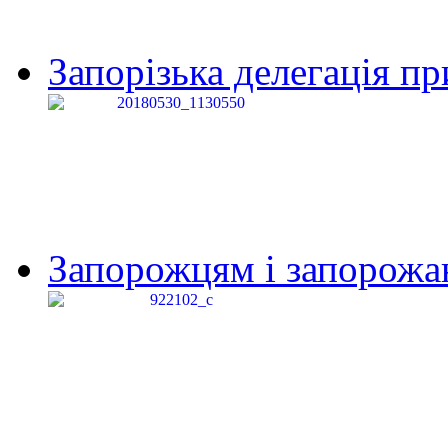
Запорізька делегація пр
Запорожцям і запорожанк