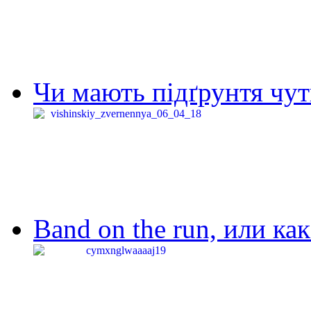
Чи мають підґрунтя чут
Band on the run, или ка