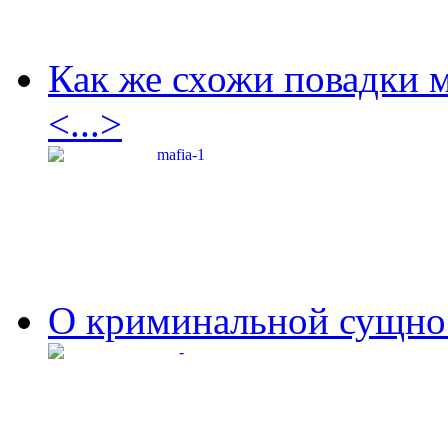
Как же схожи повадки 
<...>
О криминальной сущнос