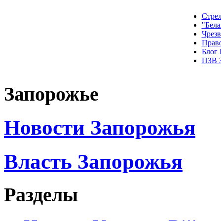
Стрел
"Бела
Чрез
Прав
Блог
ПЗВ 
Запорожье
Новости Запорожья
Власть Запорожья
Разделы