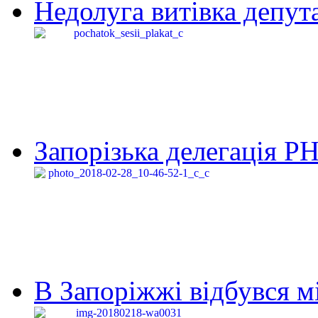
Недолуга витівка депута
Запорізька делегація Р
В Запоріжжі відбувся м