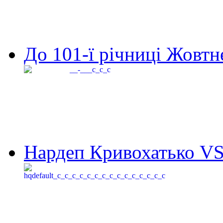
До 101-ї річниці Жовтне
Нардеп Кривохатько VS 