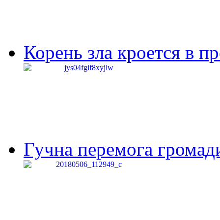
Корень зла кроется в п
Гучна перемога громади