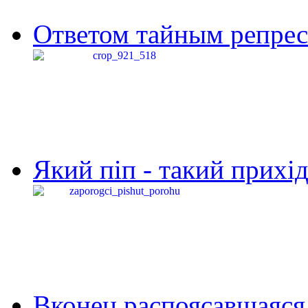
Ответом тайным репресс
Який піп - такий прихід,
Вконец распоясавшаяся 