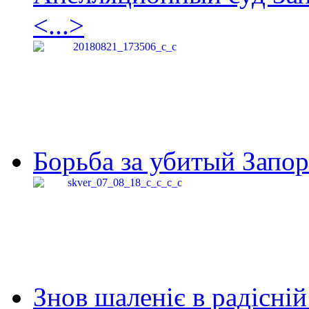
<...>
Борьба за убитый Запор
Знов шаленіє в радісній