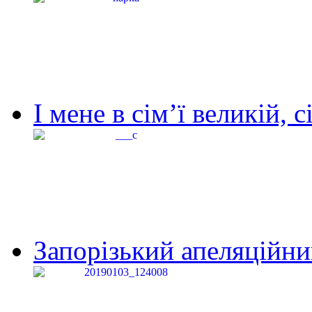
І мене в сім’ї великій, с
Запорізький апеляційний