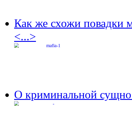
Как же схожи повадки 
<...>
О криминальной сущнос