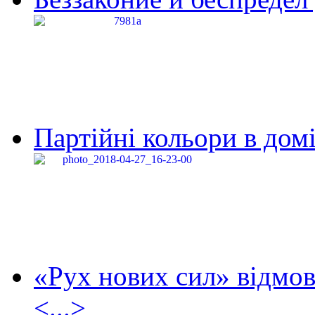
Партійні кольори в домі
«Рух нових сил» відмов
<...>