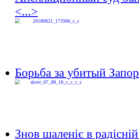
<...>
Борьба за убитый Запор
Знов шаленіє в радісній