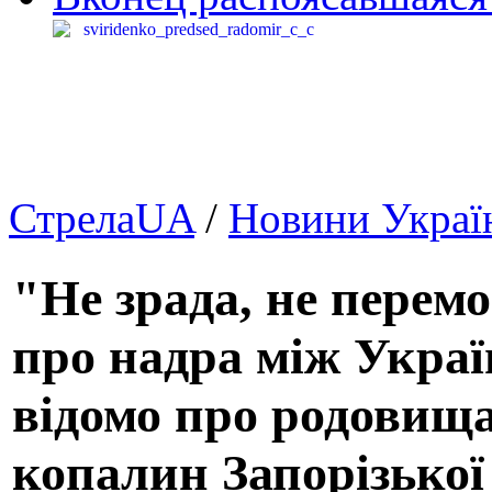
СтрелаUA
/
Новини Украї
"Не зрада, не перемо
про надра між Укра
відомо про родовища
копалин Запорізької