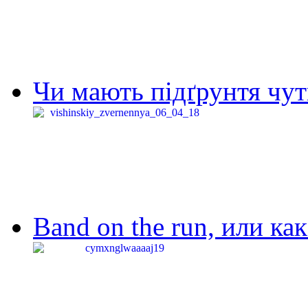
Чи мають підґрунтя чут
Band on the run, или ка