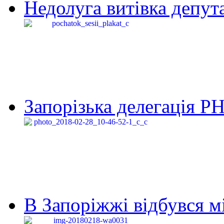
Недолуга витівка депута
Запорізька делегація Р
В Запоріжжі відбувся м