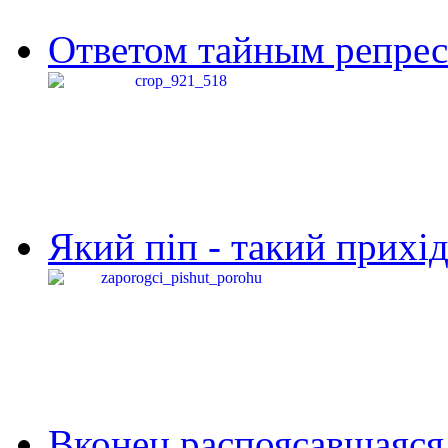
Ответом тайным репресс
Який піп - такий прихід,
Вконец распоясавшаяся 