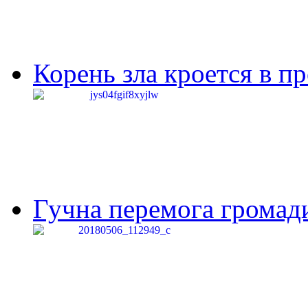
Корень зла кроется в п
Гучна перемога громади