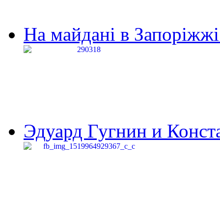
На майдані в Запоріжжі 
Эдуард Гугнин и Конста