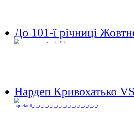
До 101-ї річниці Жовтне
Нардеп Кривохатько VS 