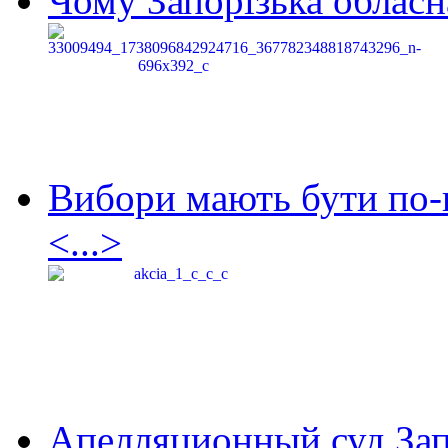
Чому Запорізька обласна
Вибори мають бути по-
<...>
Апелляционный суд Зап