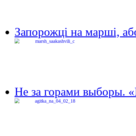
Запорожці на марші, аб
Не за горами выборы. «