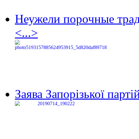
Неужели порочные тра
<...>
Заява Запорізької партій