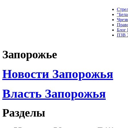
Стрел
"Бела
Чрез
Прав
Блог
ПЗВ 
Запорожье
Новости Запорожья
Власть Запорожья
Разделы