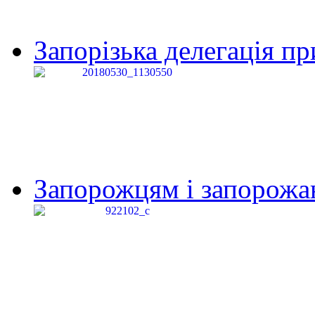
Запорізька делегація пр
Запорожцям і запорожанк