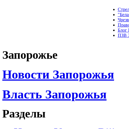
Стрел
"Бела
Чрез
Прав
Блог
ПЗВ 
Запорожье
Новости Запорожья
Власть Запорожья
Разделы