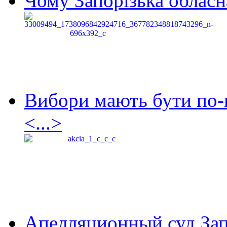
Чому Запорізька обласна
Вибори мають бути по-
<...>
Апелляционный суд Зап