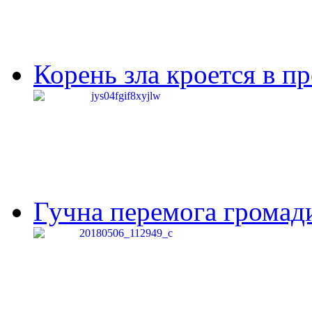
Корень зла кроется в п
Гучна перемога громади