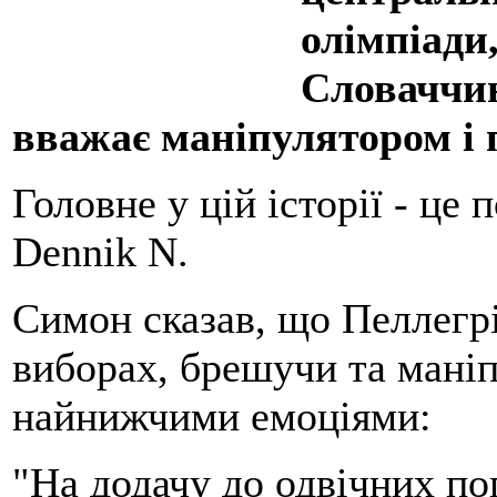
олімпіади
Словаччин
вважає маніпулятором і 
Головне у цій історії - це
Dennik N.
Симон сказав, що Пеллегрі
виборах, брешучи та мані
найнижчими емоціями:
"На додачу до одвічних по