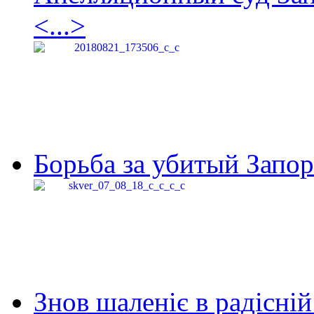
<...>
Борьба за убитый Запор
Знов шаленіє в радісній