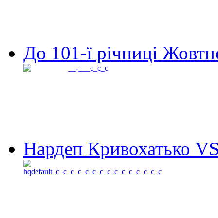
До 101-ї річниці Жовтне
Нардеп Кривохатько VS 