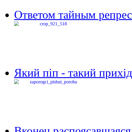
Ответом тайным репресс
Який піп - такий прихід,
Вконец распоясавшаяся 