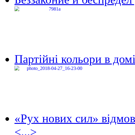
Партійні кольори в домі
«Рух нових сил» відмов
<...>