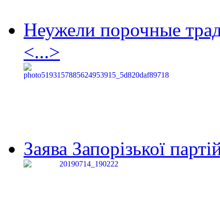
Неужели порочные тра
<...>
Заява Запорізької партій