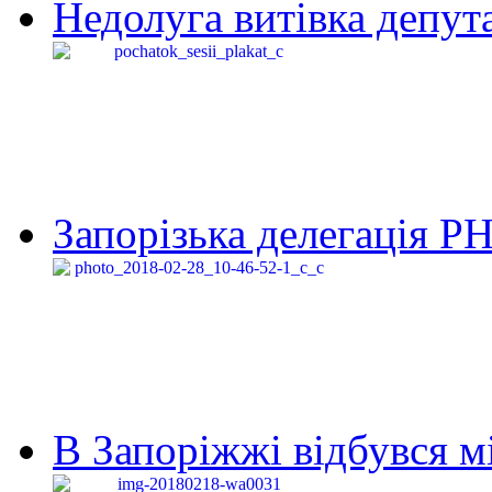
Недолуга витівка депута
Запорізька делегація Р
В Запоріжжі відбувся м