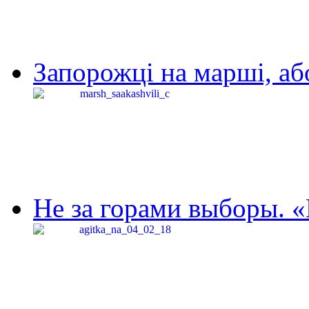
Запорожці на марші, аб
Не за горами выборы. «