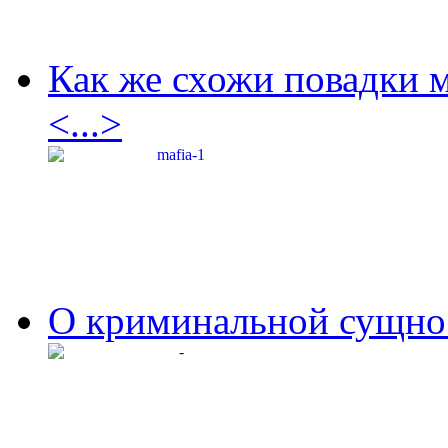
Как же схожи повадки 
<...>
О криминальной сущнос