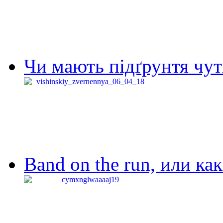
Чи мають підґрунтя чут
Band on the run, или ка