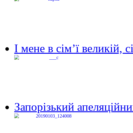
І мене в сім’ї великій, с
Запорізький апеляційний