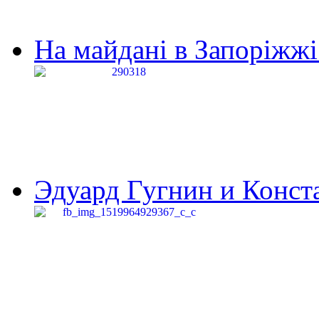
На майдані в Запоріжжі 
Эдуард Гугнин и Конста