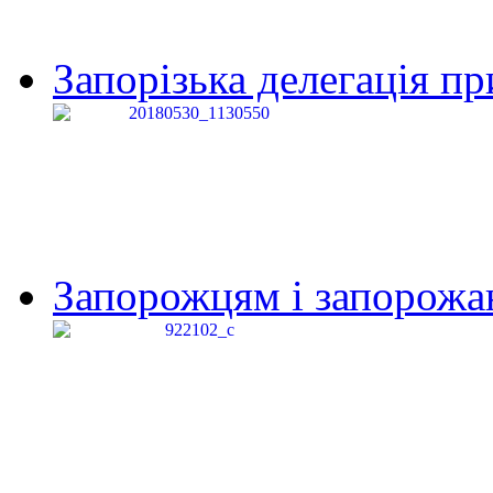
Запорізька делегація пр
Запорожцям і запорожанк