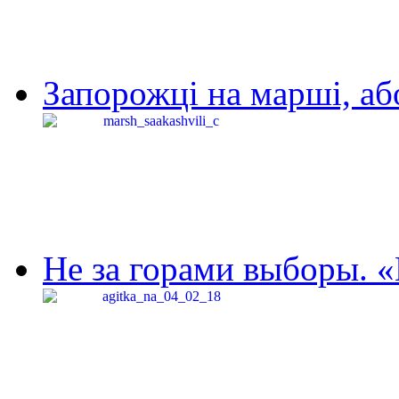
Запорожці на марші, аб
Не за горами выборы. «