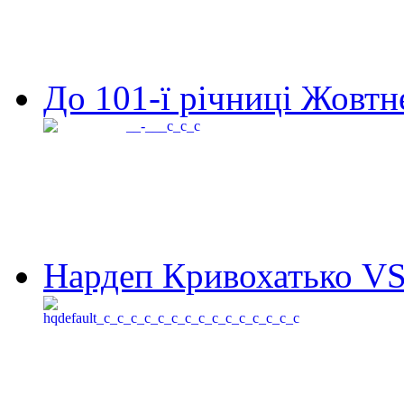
До 101-ї річниці Жовтне
Нардеп Кривохатько VS 