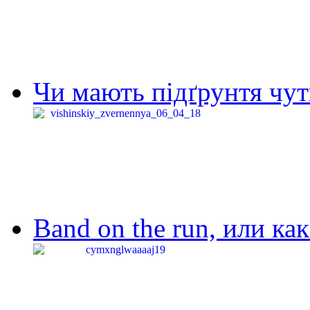
Чи мають підґрунтя чут
Band on the run, или ка