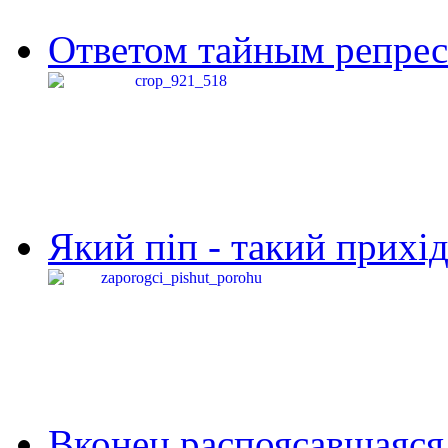
Ответом тайным репресс
Який піп - такий прихід,
Вконец распоясавшаяся 