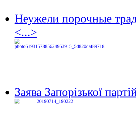
Неужели порочные тра
<...>
Заява Запорізької партій