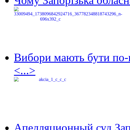
Чому Запорізька обласна
Вибори мають бути по-
<...>
Апелляционный суд Зап