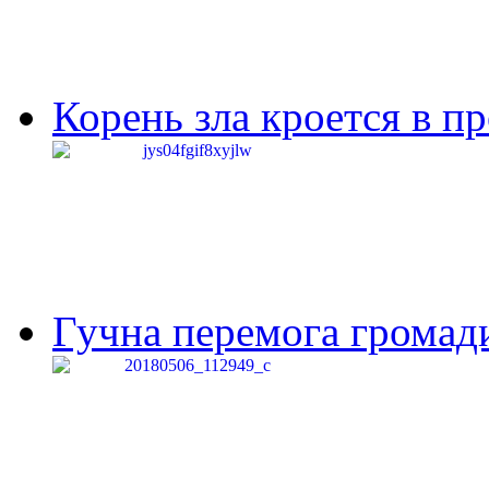
Корень зла кроется в п
Гучна перемога громади