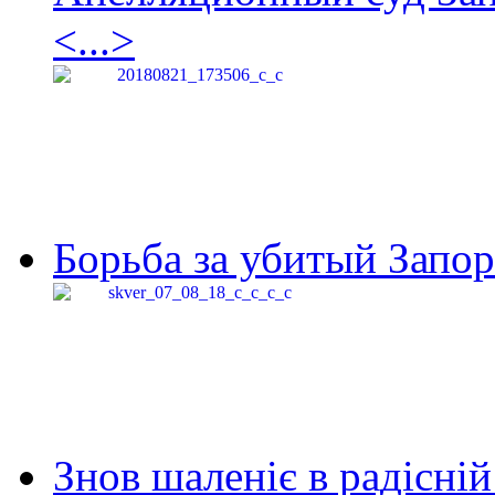
<...>
Борьба за убитый Запор
Знов шаленіє в радісній