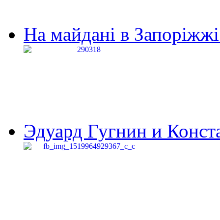
На майдані в Запоріжжі 
Эдуард Гугнин и Конста