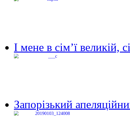
І мене в сім’ї великій, с
Запорізький апеляційний