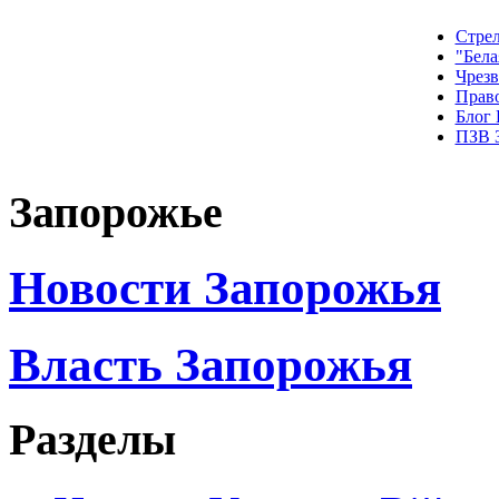
Стрел
"Бела
Чрез
Прав
Блог
ПЗВ 
Запорожье
Новости Запорожья
Власть Запорожья
Разделы