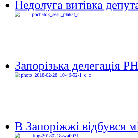
Недолуга витівка депута
Запорізька делегація Р
В Запоріжжі відбувся м