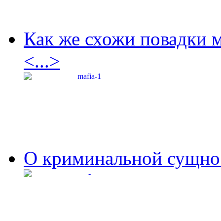
Как же схожи повадки 
<...>
О криминальной сущнос