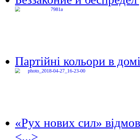
Партійні кольори в домі
«Рух нових сил» відмов
<...>