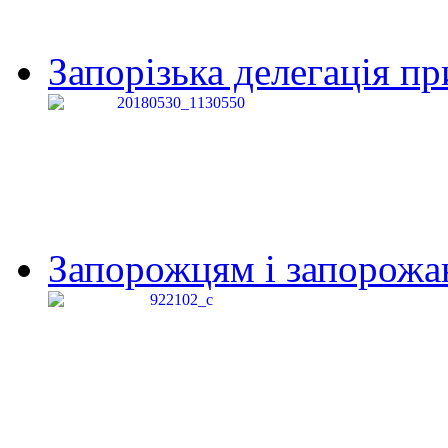
Запорізька делегація пр
Запорожцям і запорожанк