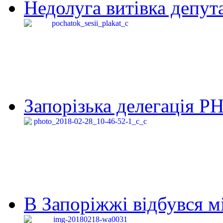
Недолуга витівка депута
Запорізька делегація Р
В Запоріжжі відбувся м