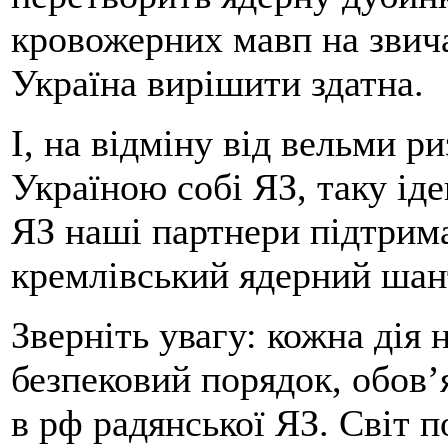
кровожерних мавп на звича
Україна вирішити здатна.
І, на відміну від вельми р
Україною собі ЯЗ, таку іде
ЯЗ наші партнери підтрима
кремлівський ядерний шант
Зверніть увагу: кожна дія 
безпековий порядок, обов’
в рф радянської ЯЗ. Світ п