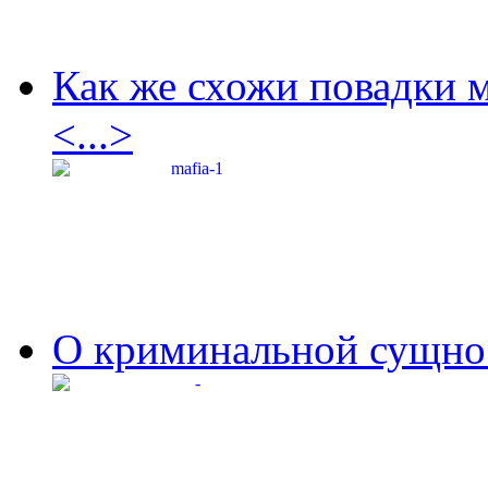
Как же схожи повадки 
<...>
О криминальной сущнос