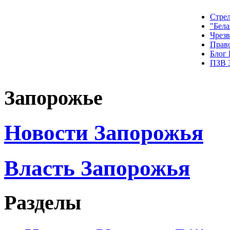
Стрел
"Бела
Чрез
Прав
Блог
ПЗВ 
Запорожье
Новости Запорожья
Власть Запорожья
Разделы