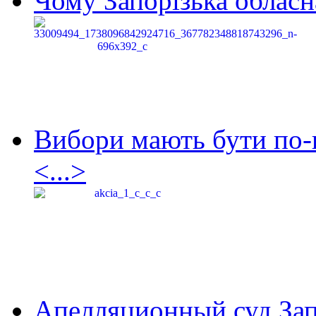
Чому Запорізька обласна
Вибори мають бути по-
<...>
Апелляционный суд Зап