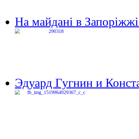
На майдані в Запоріжжі 
Эдуард Гугнин и Конста