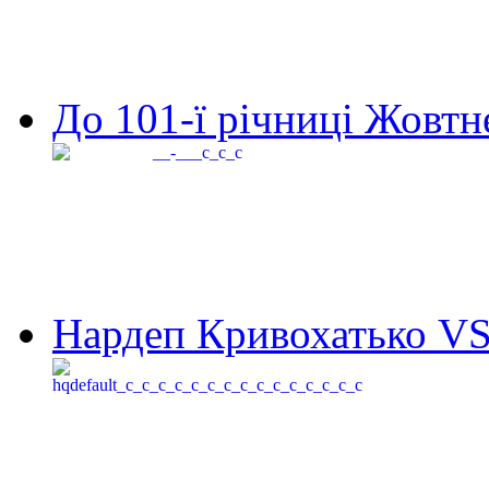
До 101-ї річниці Жовтне
Нардеп Кривохатько VS 