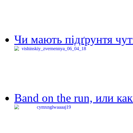
Чи мають підґрунтя чут
Band on the run, или ка