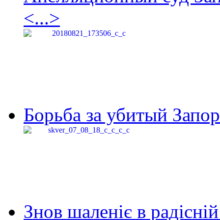
<...>
Борьба за убитый Запор
Знов шаленіє в радісній