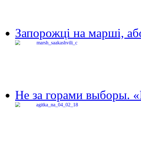
Запорожці на марші, аб
Не за горами выборы. «