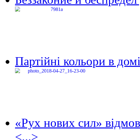
Партійні кольори в домі
«Рух нових сил» відмов
<...>