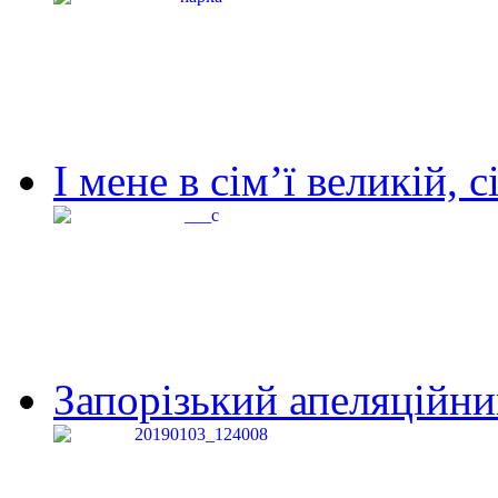
І мене в сім’ї великій, с
Запорізький апеляційний