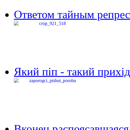
Ответом тайным репресс
Який піп - такий прихід,
Вконец распоясавшаяся 