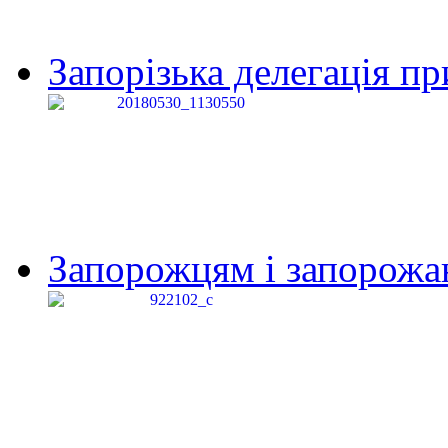
Запорізька делегація пр
Запорожцям і запорожанк