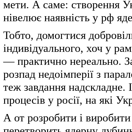
мети. А саме: створення У
нівелює наявність у рф яде
Тобто, домогтися добровіл
індивідуального, хоч у ра
— практично нереально. З
розпад недоімперії з пара
теж завдання надскладне. І
процесів у росії, на які Ук
А от розробити і виробити
перетворить ядерну дубинк