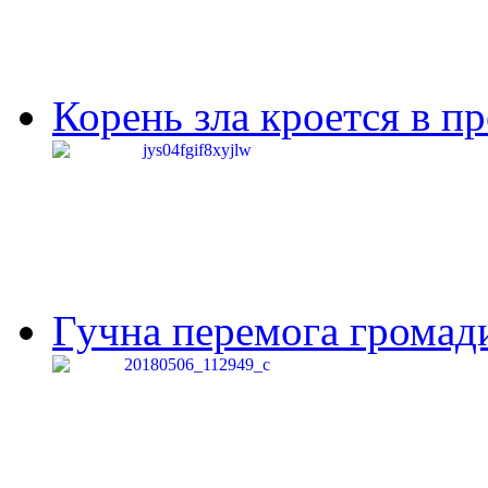
Корень зла кроется в п
Гучна перемога громади