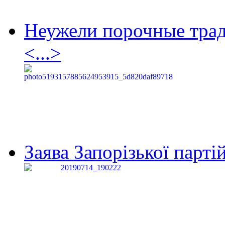
Неужели порочные тра
<...>
Заява Запорізької партій