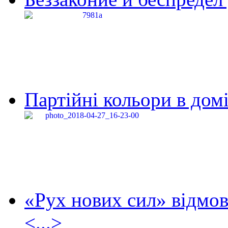
Партійні кольори в домі
«Рух нових сил» відмов
<...>