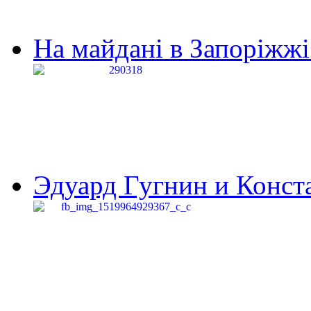
На майдані в Запоріжжі 
Эдуард Гугнин и Конста