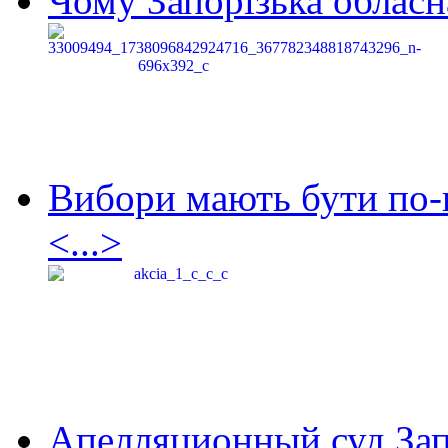
Чому Запорізька обласна
Вибори мають бути по-
<...>
Апелляционный суд Зап