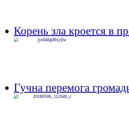
Корень зла кроется в п
Гучна перемога громади