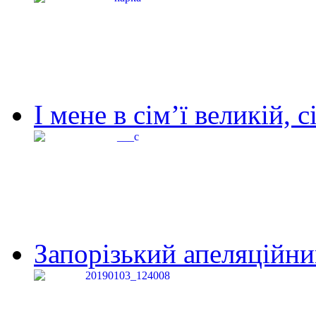
І мене в сім’ї великій, с
Запорізький апеляційний