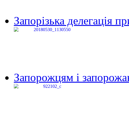
Запорізька делегація пр
Запорожцям і запорожанк