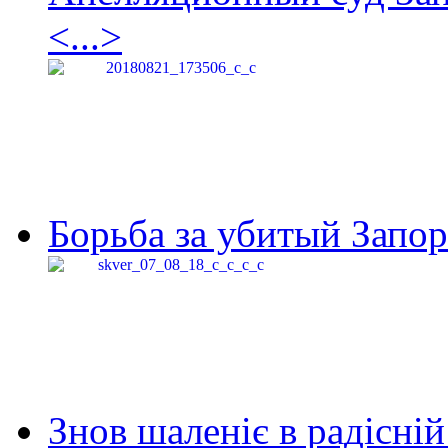
<...>
Борьба за убитый Запор
Знов шаленіє в радісній