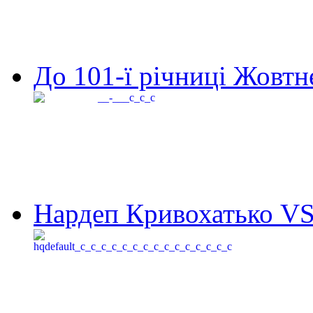
До 101-ї річниці Жовтне
Нардеп Кривохатько VS 