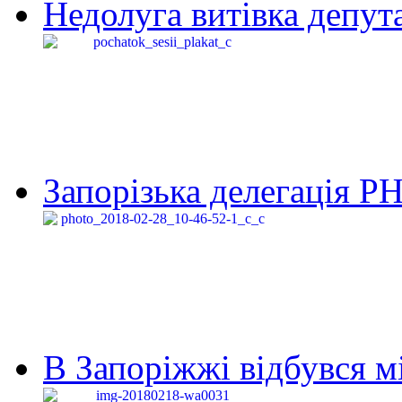
Недолуга витівка депута
Запорізька делегація Р
В Запоріжжі відбувся м