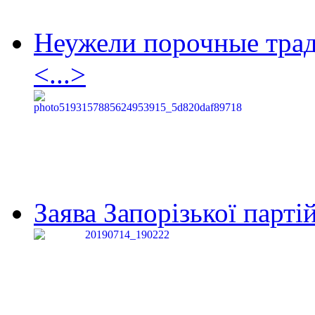
Неужели порочные тра
<...>
Заява Запорізької партій