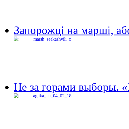
Запорожці на марші, аб
Не за горами выборы. «