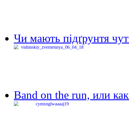
Чи мають підґрунтя чут
Band on the run, или ка