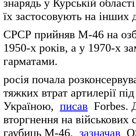
знарядь у Курській област
їх застосовують на інших 
СРСР прийняв М-46 на озб
1950-х років, а у 1970-х з
гарматами.
росія почала розконсервува
тяжких втрат артилерії під
Україною,
писав
Forbes. 
вторгнення на військових с
гаубиць М-46,
зазначав
OS