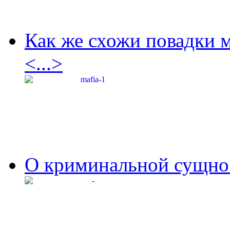
Как же схожи повадки 
<...>
О криминальной сущнос