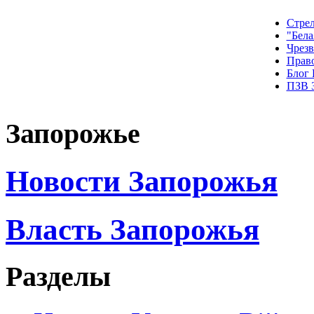
Стрел
"Бела
Чрез
Прав
Блог
ПЗВ 
Запорожье
Новости Запорожья
Власть Запорожья
Разделы