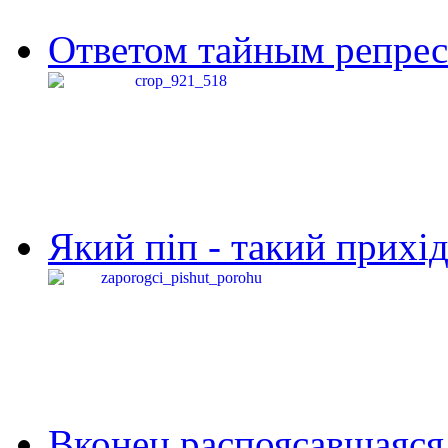
Ответом тайным репресс
Який піп - такий прихід,
Вконец распоясавшаяся 