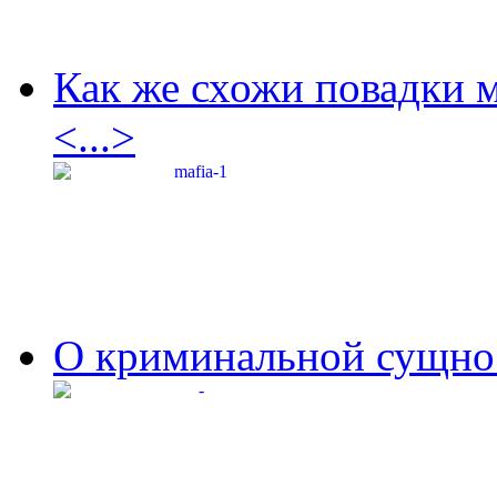
Как же схожи повадки 
<...>
О криминальной сущнос