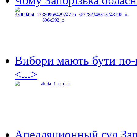
Чому Запорізька обласна
Вибори мають бути по-
<...>
Апелляционный суд Зап