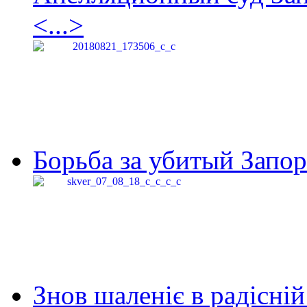
<...>
Борьба за убитый Запор
Знов шаленіє в радісній