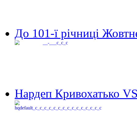
До 101-ї річниці Жовтне
Нардеп Кривохатько VS 