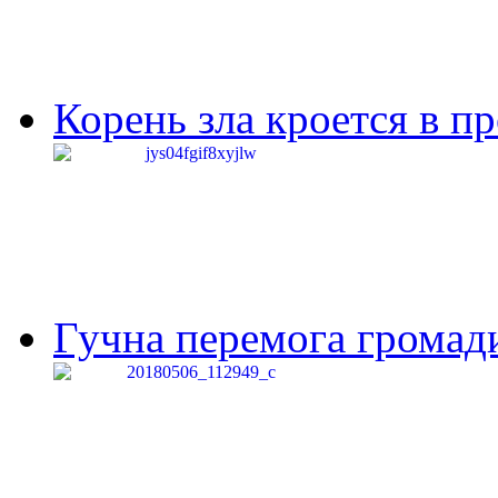
Корень зла кроется в п
Гучна перемога громади