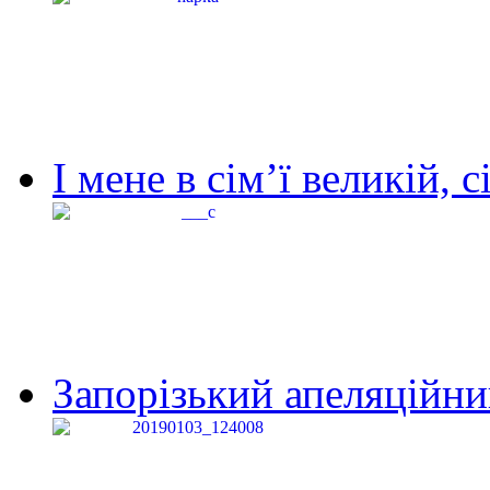
І мене в сім’ї великій, с
Запорізький апеляційний