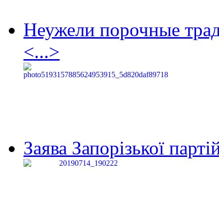
Неужели порочные тра
<...>
Заява Запорізької партій