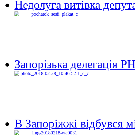
Недолуга витівка депута
Запорізька делегація Р
В Запоріжжі відбувся м