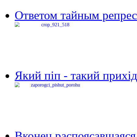
Ответом тайным репресс
Який піп - такий прихід,
Вконец распоясавшаяся 