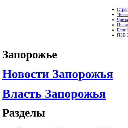
Стрел
"Бела
Чрез
Прав
Блог
ПЗВ 
Запорожье
Новости Запорожья
Власть Запорожья
Разделы