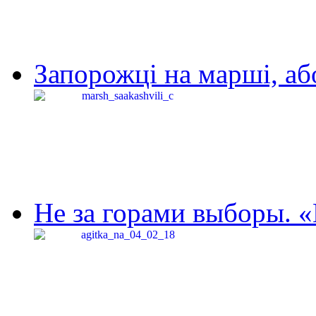
Запорожці на марші, аб
Не за горами выборы. «