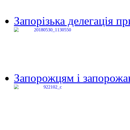
Запорізька делегація пр
Запорожцям і запорожанк