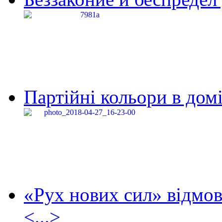
Партійні кольори в домі
«Рух нових сил» відмов
<...>