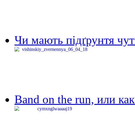
Чи мають підґрунтя чут
Band on the run, или ка