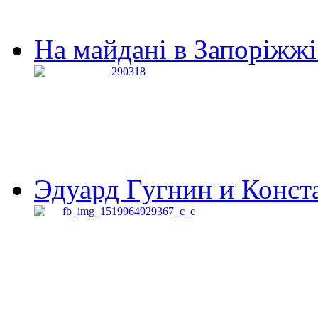
На майдані в Запоріжжі 
Эдуард Гугнин и Конста