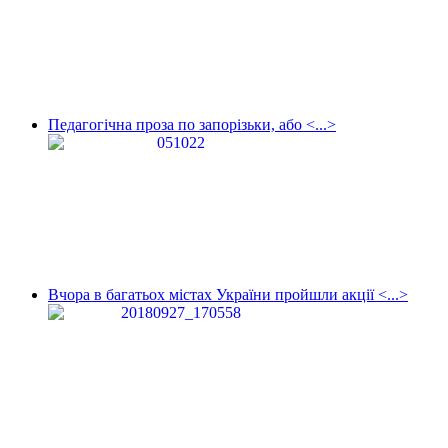
Педагогічна проза по запорізьки, або <...>
Вчора в багатьох містах України пройшли акції <...>