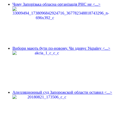
Чому Запорізька обласна організація РНС не <...>
Вибори мають бути по-новому. Чи здивує Україну <...>
Апелляционный суд Запорожской области оставил <...>