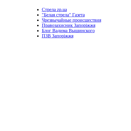
Стрела zp.ua
"Белая стрела" Газета
Чрезвычайные происшествия
Правозахисник Запоріжжя
Блог Вадима Вышинского
ПЗВ Запоріжжя