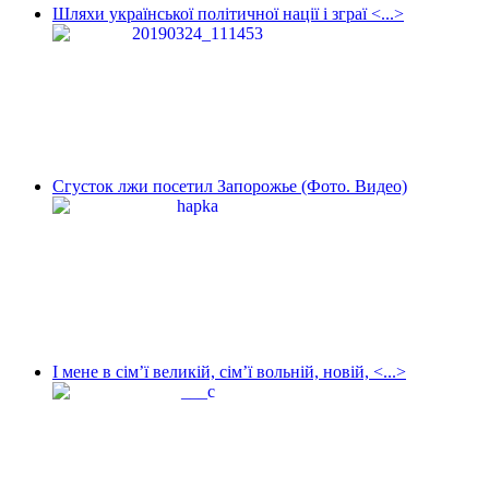
Шляхи української політичної нації і зграї <...>
Сгусток лжи посетил Запорожье (Фото. Видео)
І мене в сім’ї великій, сім’ї вольній, новій, <...>