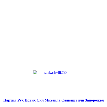
Партия Рух Нових Сил
Михаила Саакашвили
Запорожья