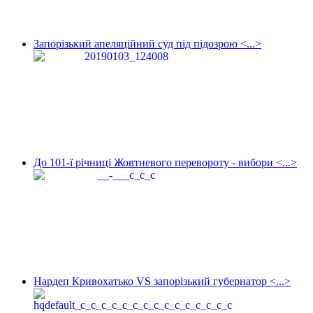
Запорізький апеляційний суд під підозрою <...>
До 101-ї річниці Жовтневого перевороту - вибори <...>
Нардеп Кривохатько VS запорізький губернатор <...>