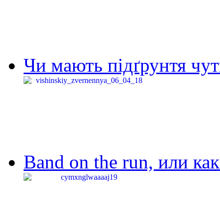
Чи мають підґрунтя чут
Band on the run, или ка