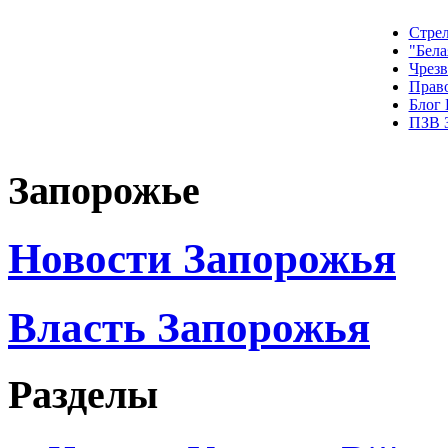
Стрел
"Бела
Чрез
Прав
Блог
ПЗВ 
Запорожье
Новости Запорожья
Власть Запорожья
Разделы