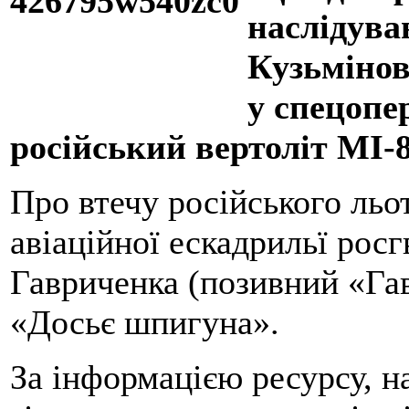
наслідува
Кузьмінов
у спецопе
російський вертоліт МІ-8
Про втечу російського ль
авіаційної ескадрильї рос
Гавриченка (позивний «Га
«Досьє шпигуна».
За інформацією ресурсу, н