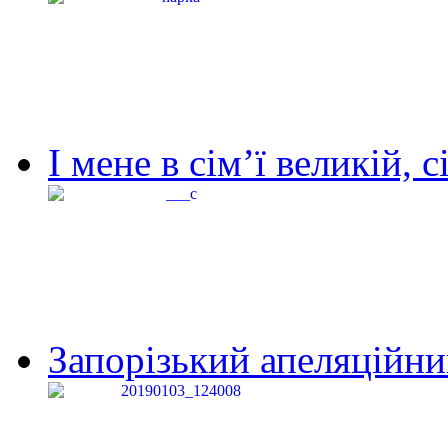
І мене в сім’ї великій, с
Запорізький апеляційний