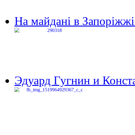
На майдані в Запоріжжі 
Эдуард Гугнин и Конста