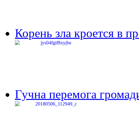
Корень зла кроется в п
Гучна перемога громади