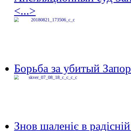
<...>
Борьба за убитый Запор
Знов шаленіє в радісній