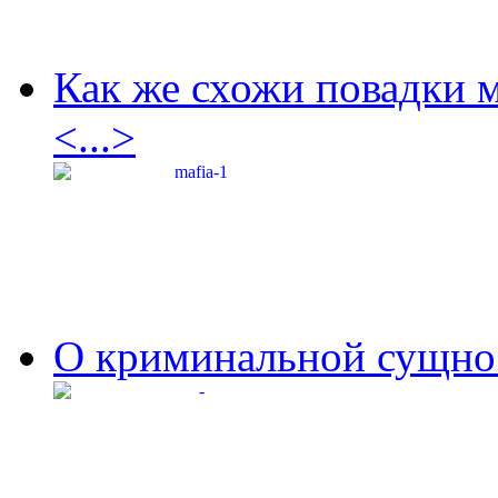
Как же схожи повадки 
<...>
О криминальной сущнос