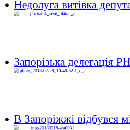
Недолуга витівка депута
Запорізька делегація Р
В Запоріжжі відбувся м