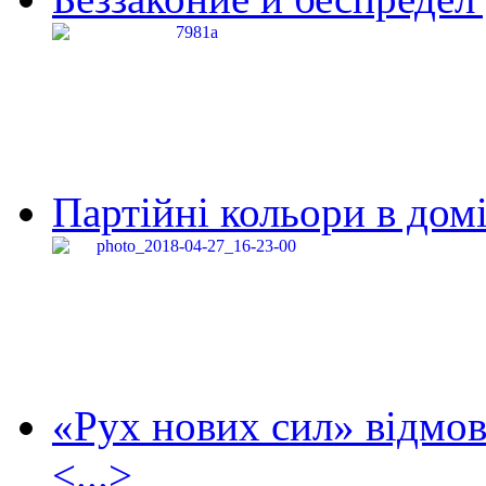
Партійні кольори в домі
«Рух нових сил» відмов
<...>