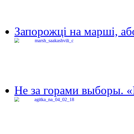
Запорожці на марші, аб
Не за горами выборы. «