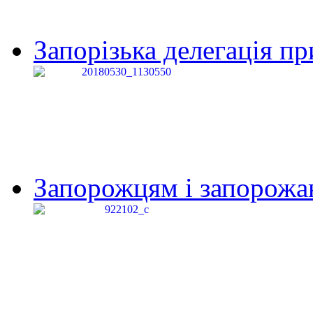
Запорізька делегація пр
Запорожцям і запорожанк