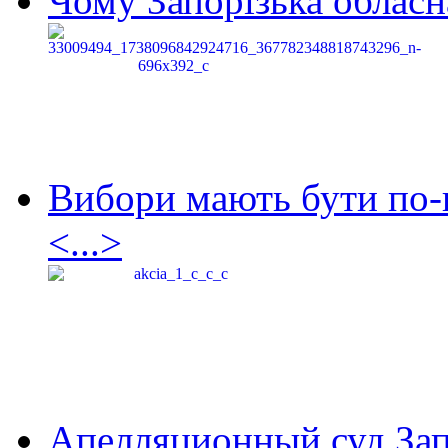
Чому Запорізька обласна
Вибори мають бути по-
<...>
Апелляционный суд Зап