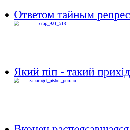
Ответом тайным репресс
Який піп - такий прихід,
Вконец распоясавшаяся 