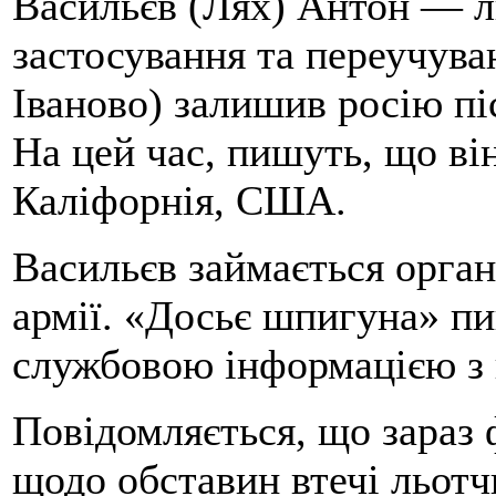
Васильєв (Лях) Антон — л
застосування та переучува
Іваново) залишив росію піс
На цей час, пишуть, що ві
Каліфорнія, США.
Васильєв займається орган
армії. «Досьє шпигуна» пи
службовою інформацією з 
Повідомляється, що зараз 
щодо обставин втечі льотч