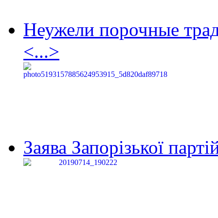
Неужели порочные тра
<...>
Заява Запорізької партій