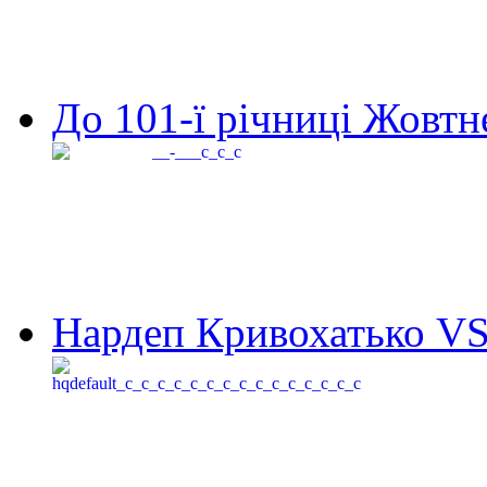
До 101-ї річниці Жовтне
Нардеп Кривохатько VS 