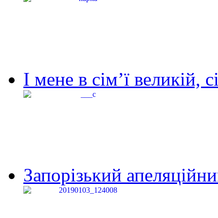
І мене в сім’ї великій, с
Запорізький апеляційний