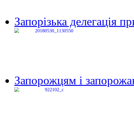
Запорізька делегація пр
Запорожцям і запорожанк