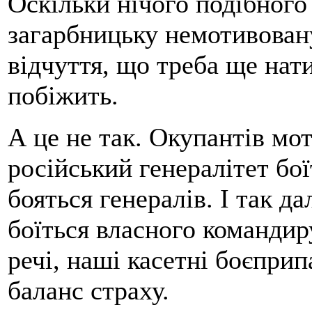
Оскільки нічого подібного 
загарбницьку немотивовану
відчуття, що треба ще нати
побіжить.
А це не так. Окупантів мот
російський генералітет бо
бояться генералів. І так да
боїться власного командир
речі, наші касетні боєпри
баланс страху.