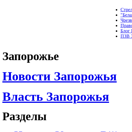
Стрел
"Бела
Чрез
Прав
Блог
ПЗВ 
Запорожье
Новости Запорожья
Власть Запорожья
Разделы