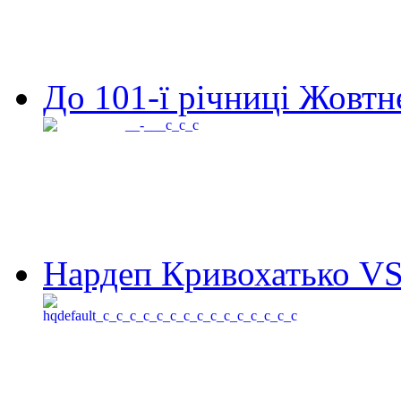
До 101-ї річниці Жовтне
Нардеп Кривохатько VS 