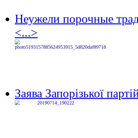
Неужели порочные тра
<...>
Заява Запорізької партій