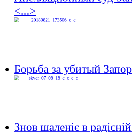
<...>
Борьба за убитый Запор
Знов шаленіє в радісній