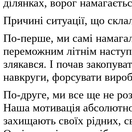
ділянках, ворог намагаєтьс
Причині ситуації, що склал
По-перше, ми самі намага
переможним літнім наступо
злякався. І почав закопува
навкруги, форсувати вироб
По-друге, ми все ще не ро
Наша мотивація абсолютно 
захищають своїх рідних, 