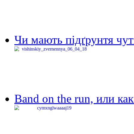
Чи мають підґрунтя чут
Band on the run, или ка