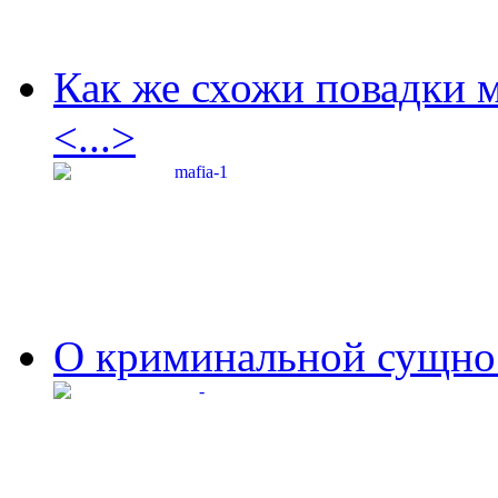
Как же схожи повадки 
<...>
О криминальной сущнос