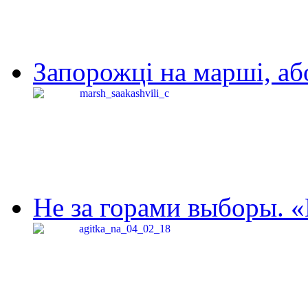
Запорожці на марші, аб
Не за горами выборы. «