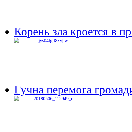
Корень зла кроется в п
Гучна перемога громади