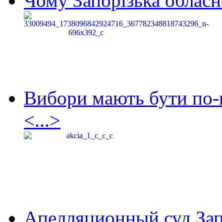
Чому Запорізька обласна
Вибори мають бути по-
<...>
Апелляционный суд Зап