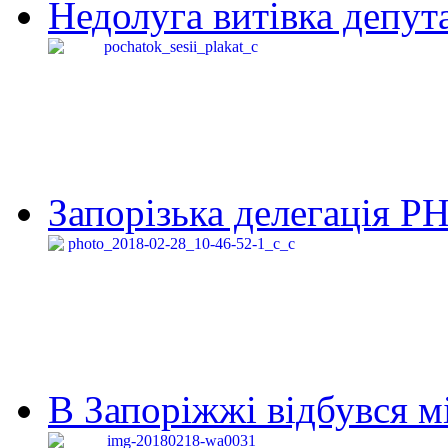
Недолуга витівка депута
Запорізька делегація Р
В Запоріжжі відбувся м