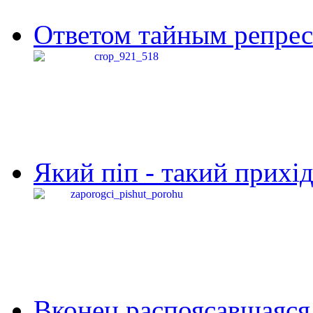
Ответом тайным репресс
Який піп - такий прихід,
Вконец распоясавшаяся 