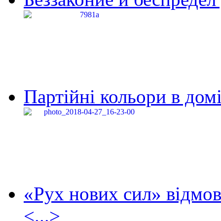
Партійні кольори в домі
«Рух нових сил» відмов
<...>