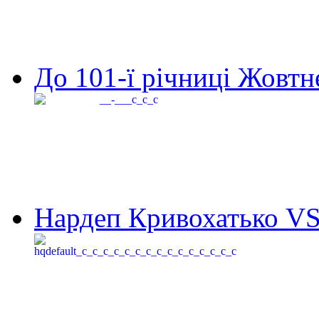
До 101-ї річниці Жовтне
Нардеп Кривохатько VS 