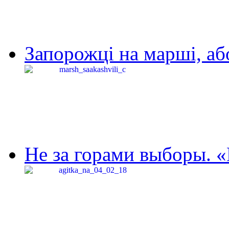
Запорожці на марші, аб
Не за горами выборы. «