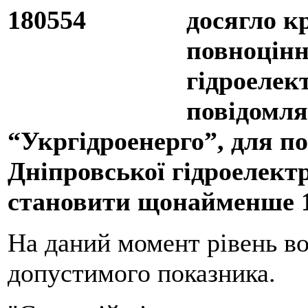
досягло к
повноцінн
гідроелек
повідомл
“Укргідроенерго”, для п
Дніпровської гідроелектр
становити щонайменше 1
На даний момент рівень в
допустимого показника.