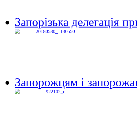
Запорізька делегація пр
Запорожцям і запорожанк