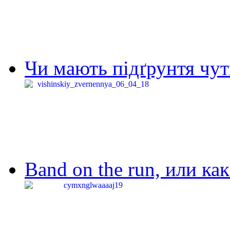
Чи мають підґрунтя чут
Band on the run, или ка