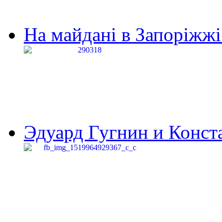
На майдані в Запоріжжі 
Эдуард Гугнин и Конста