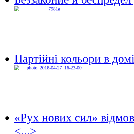
Партійні кольори в домі
«Рух нових сил» відмов
<...>