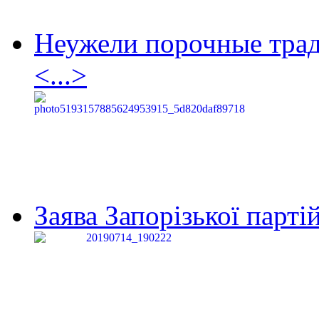
Неужели порочные тра
<...>
Заява Запорізької партій