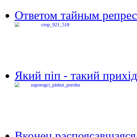
Ответом тайным репресс
Який піп - такий прихід,
Вконец распоясавшаяся 