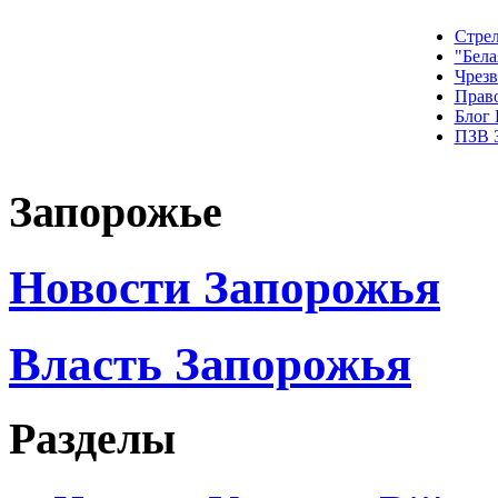
Стрел
"Бела
Чрез
Прав
Блог
ПЗВ 
Запорожье
Новости Запорожья
Власть Запорожья
Разделы