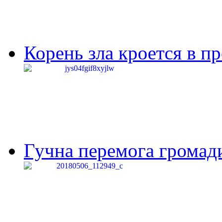
Корень зла кроется в п
Гучна перемога громади