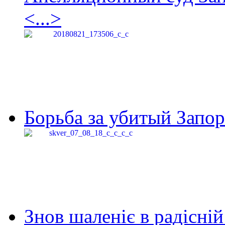
<...>
Борьба за убитый Запор
Знов шаленіє в радісній