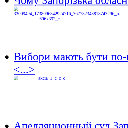
Чому Запорізька обласна
Вибори мають бути по-
<...>
Апелляционный суд Зап