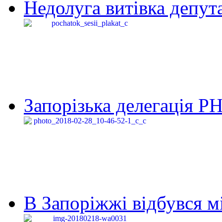
Недолуга витівка депута
Запорізька делегація Р
В Запоріжжі відбувся м