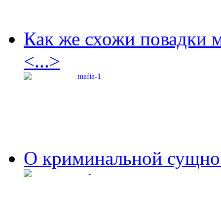
Как же схожи повадки 
<...>
О криминальной сущнос