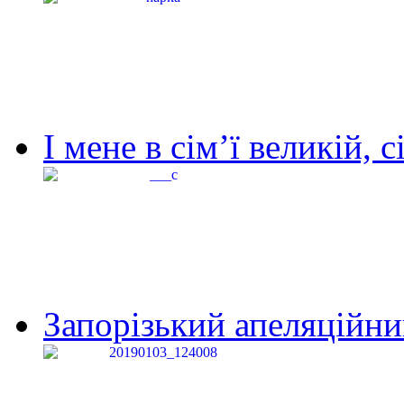
І мене в сім’ї великій, с
Запорізький апеляційний