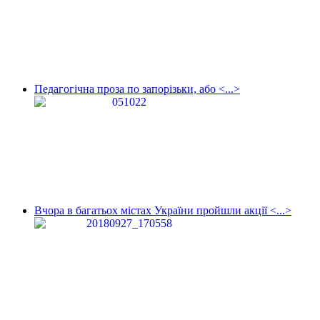
Педагогічна проза по запорізьки, або <...>
Вчора в багатьох містах України пройшли акції <...>