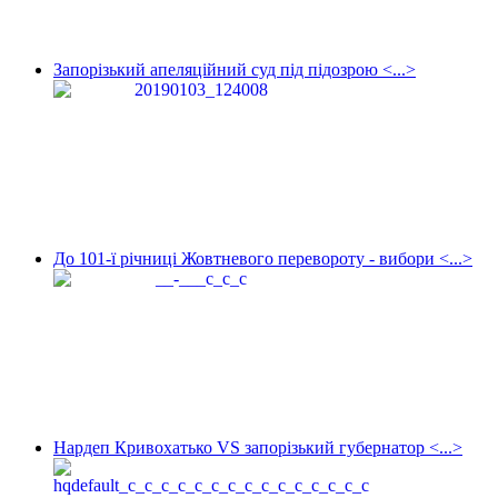
Запорізький апеляційний суд під підозрою <...>
До 101-ї річниці Жовтневого перевороту - вибори <...>
Нардеп Кривохатько VS запорізький губернатор <...>