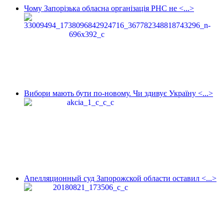
Чому Запорізька обласна організація РНС не <...>
Вибори мають бути по-новому. Чи здивує Україну <...>
Апелляционный суд Запорожской области оставил <...>