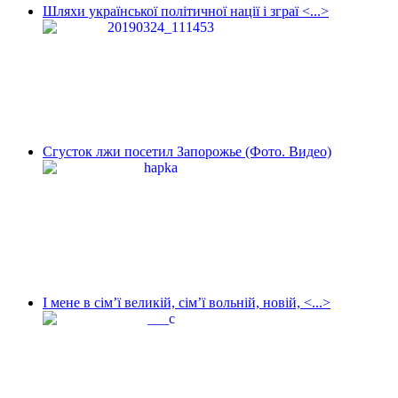
Шляхи української політичної нації і зграї <...>
Сгусток лжи посетил Запорожье (Фото. Видео)
І мене в сім’ї великій, сім’ї вольній, новій, <...>