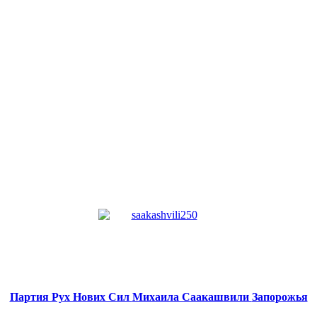
Партия Рух Нових Сил
Михаила Саакашвили
Запорожья