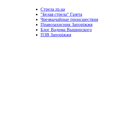
Стрела zp.ua
"Белая стрела" Газета
Чрезвычайные происшествия
Правозахисник Запоріжжя
Блог Вадима Вышинского
ПЗВ Запоріжжя