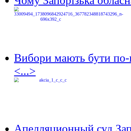
Чому Запорізька обласна
Вибори мають бути по-
<...>
Апелляционный суд Зап