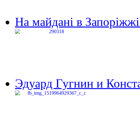
На майдані в Запоріжжі 
Эдуард Гугнин и Конста