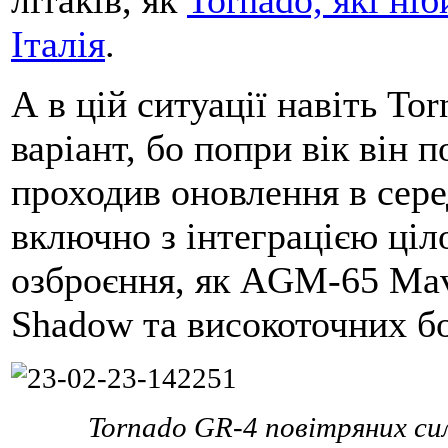
літаків, як
Tornado, які ніб
Італія
.
А в цій ситуації навіть To
варіант, бо попри вік він 
проходив оновлення в сере
включно з інтеграцією ціл
озброєння, як AGM-65 Mav
Shadow та високоточних б
Tornado GR-4 повітряних си