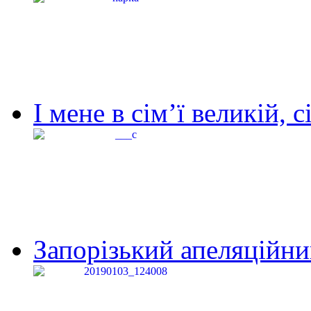
І мене в сім’ї великій, с
Запорізький апеляційний