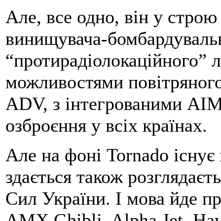
Але, все одно, він у строю
винищувача-бомбардуваль
“протирадіолокаційного” 
можливостями повітряного
ADV, з інтегрованими AI
озброєння у всіх країнах.
Але на фоні Tornado існує 
здається також розглядаєт
Сил України. І мова йде пр
AMX Ghibli, Alpha Jet, Ha