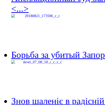
<...>
Борьба за убитый Запор
Знов шаленіє в радісній