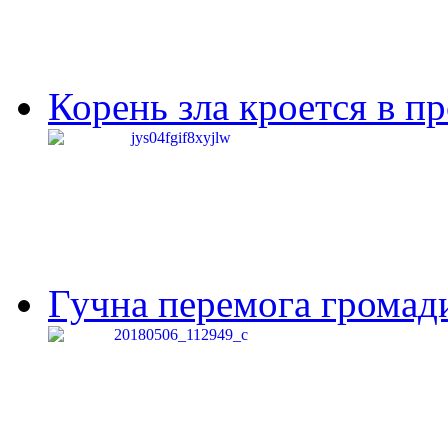
Корень зла кроется в п
Гучна перемога громади