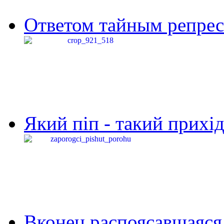
Ответом тайным репресс
Який піп - такий прихід,
Вконец распоясавшаяся 