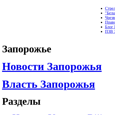
Стрел
"Бела
Чрез
Прав
Блог
ПЗВ 
Запорожье
Новости Запорожья
Власть Запорожья
Разделы