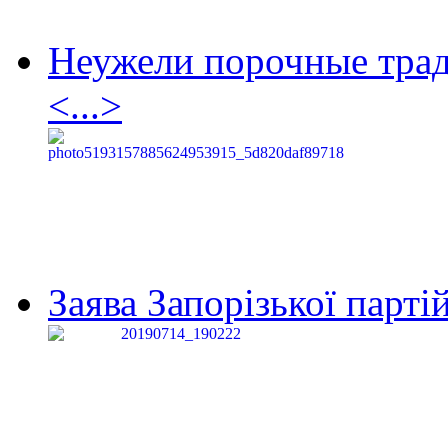
Неужели порочные тра
<...>
Заява Запорізької партій