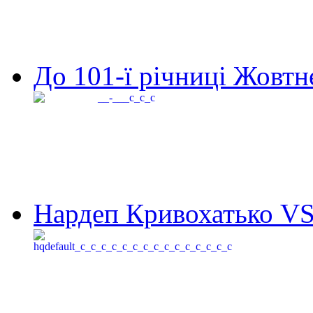
До 101-ї річниці Жовтне
Нардеп Кривохатько VS 