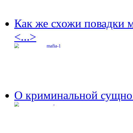
Как же схожи повадки 
<...>
О криминальной сущнос