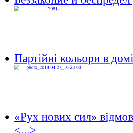
Партійні кольори в домі
«Рух нових сил» відмов
<...>