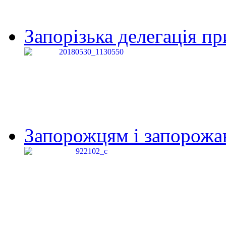
Запорізька делегація пр
Запорожцям і запорожанк