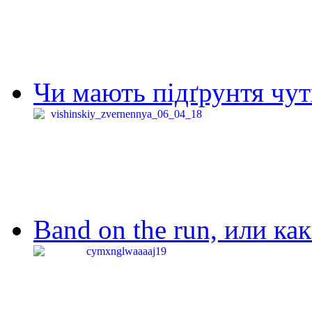
Чи мають підґрунтя чут
Band on the run, или ка