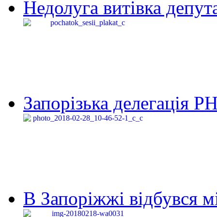
Недолуга витівка депута
Запорізька делегація Р
В Запоріжжі відбувся м