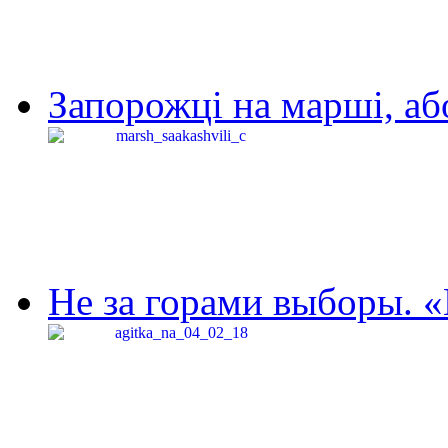
Запорожці на марші, аб
Не за горами выборы. «