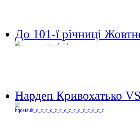
До 101-ї річниці Жовтне
Нардеп Кривохатько VS 