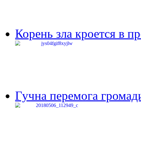
Корень зла кроется в п
Гучна перемога громади