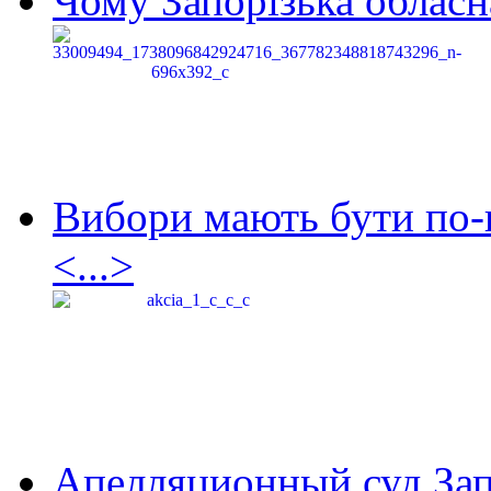
Чому Запорізька обласна
Вибори мають бути по-
<...>
Апелляционный суд Зап