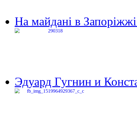
На майдані в Запоріжжі 
Эдуард Гугнин и Конста