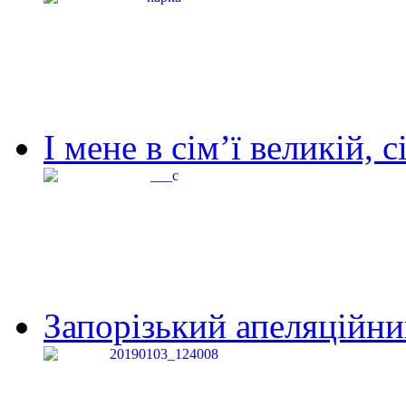
І мене в сім’ї великій, с
Запорізький апеляційний