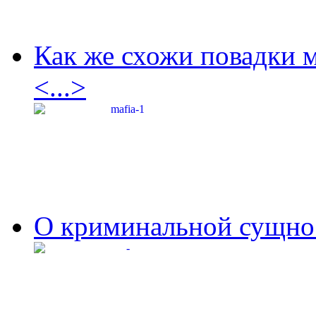
Как же схожи повадки 
<...>
О криминальной сущнос