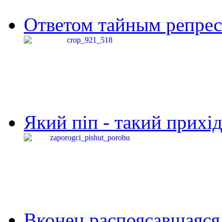
Ответом тайным репресс
Який піп - такий прихід,
Вконец распоясавшаяся 