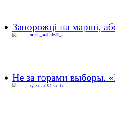
Запорожці на марші, аб
Не за горами выборы. «