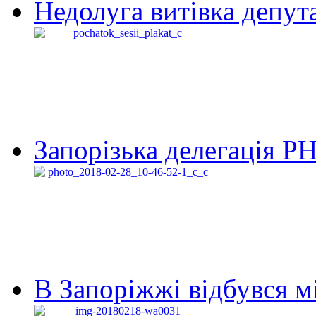
Недолуга витівка депута
Запорізька делегація Р
В Запоріжжі відбувся м