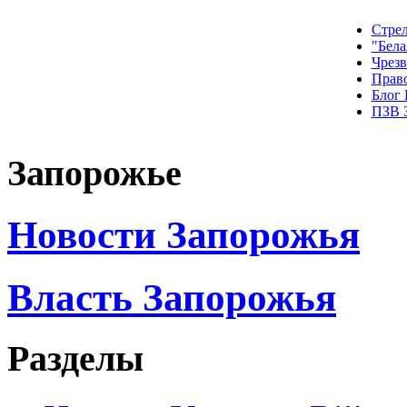
Стрел
"Бела
Чрез
Прав
Блог
ПЗВ 
Запорожье
Новости Запорожья
Власть Запорожья
Разделы