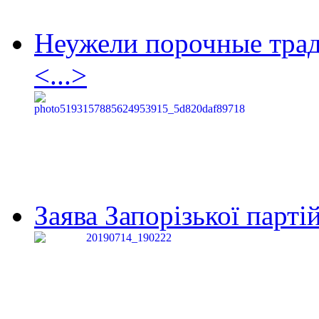
Неужели порочные тра
<...>
Заява Запорізької партій