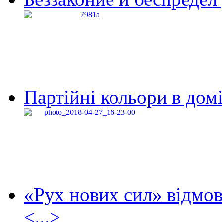
Партійні кольори в домі
«Рух нових сил» відмов
<...>