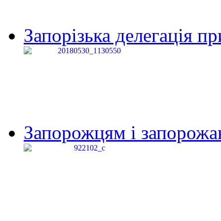
Запорізька делегація пр
Запорожцям і запорожанк