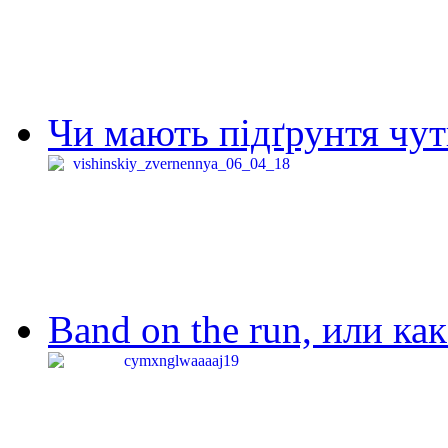
Чи мають підґрунтя чут
Band on the run, или ка