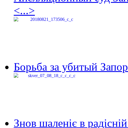
<...>
Борьба за убитый Запор
Знов шаленіє в радісній