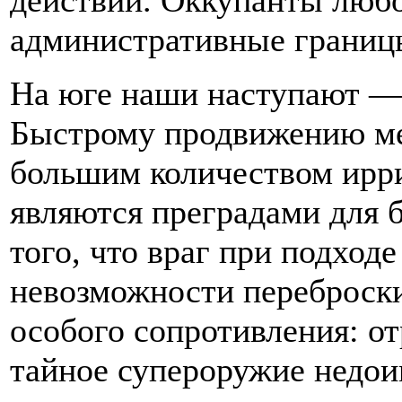
действий. Оккупанты любо
административные границ
На юге наши наступают —
Быстрому продвижению ме
большим количеством ирр
являются преградами для 
того, что враг при подход
невозможности переброски 
особого сопротивления: о
тайное супероружие недои