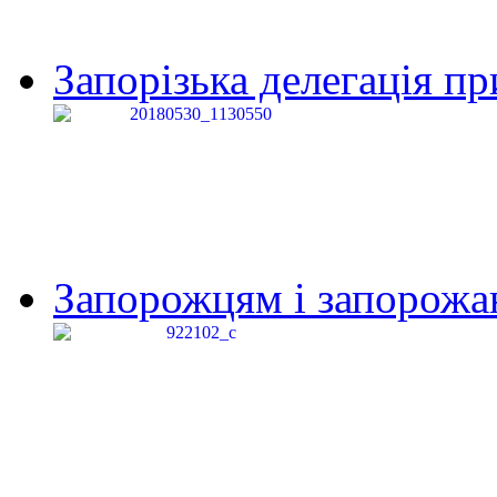
Запорізька делегація пр
Запорожцям і запорожанк