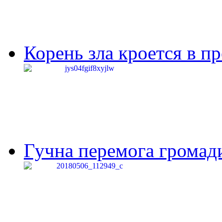
Корень зла кроется в п
Гучна перемога громади