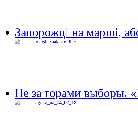
Запорожці на марші, аб
Не за горами выборы. «