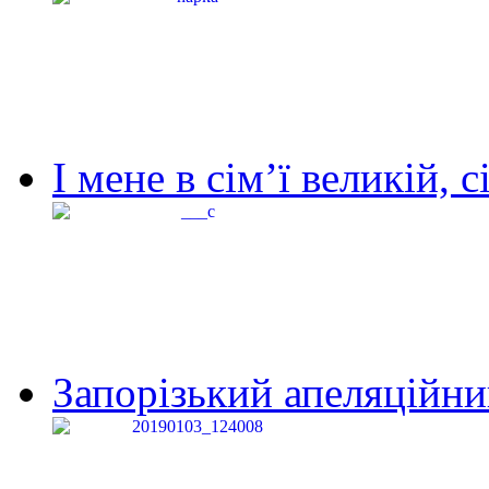
І мене в сім’ї великій, с
Запорізький апеляційний