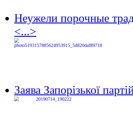
Неужели порочные тра
<...>
Заява Запорізької партій