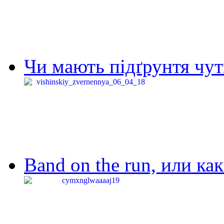
Чи мають підґрунтя чут
Band on the run, или ка