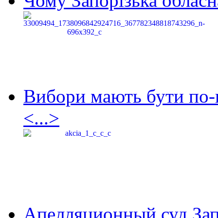
Чому Запорізька обласна
Вибори мають бути по-
<...>
Апелляционный суд Зап