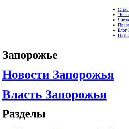
Стрел
"Бела
Чрез
Прав
Блог
ПЗВ 
Запорожье
Новости Запорожья
Власть Запорожья
Разделы