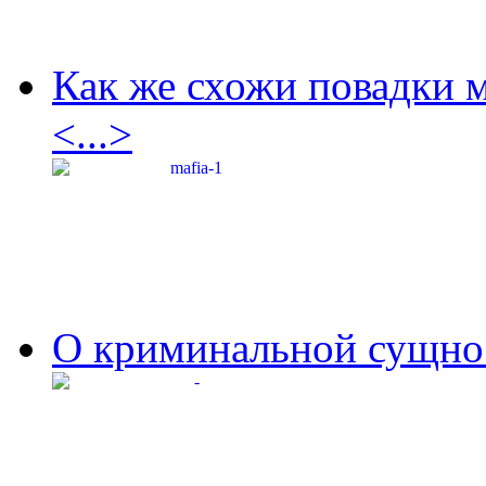
Как же схожи повадки 
<...>
О криминальной сущнос