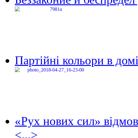
Партійні кольори в домі
«Рух нових сил» відмов
<...>