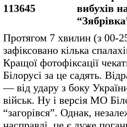
вибухів н
“Зябрівка
Протягом 7 хвилин (з 00-25
зафіксовано кілька спалахі
Кращої фотофіксації чекати
Білорусі за це садять. Відр
— від удару з боку Україн
військ. Ну і версія МО Біл
“загорівся”. Однак, незале
насправді, це є дуже пога