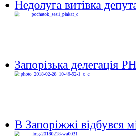
Недолуга витівка депута
Запорізька делегація Р
В Запоріжжі відбувся м