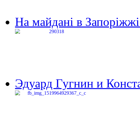
На майдані в Запоріжжі 
Эдуард Гугнин и Конста