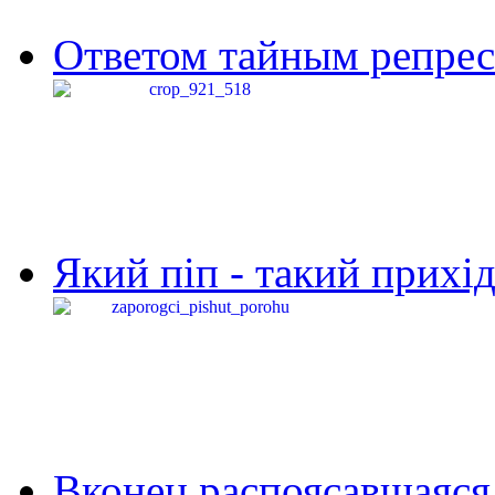
Ответом тайным репресс
Який піп - такий прихід,
Вконец распоясавшаяся 