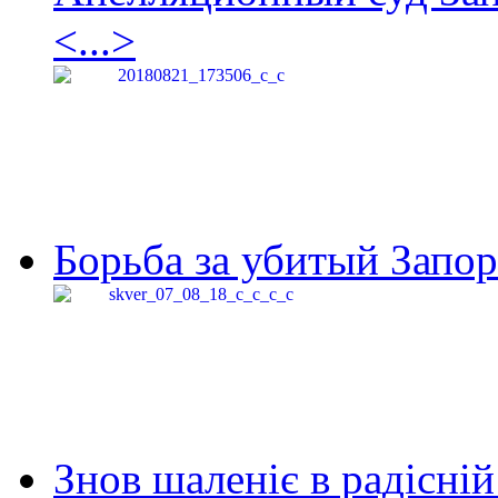
<...>
Борьба за убитый Запор
Знов шаленіє в радісній