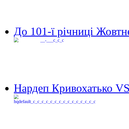
До 101-ї річниці Жовтне
Нардеп Кривохатько VS 