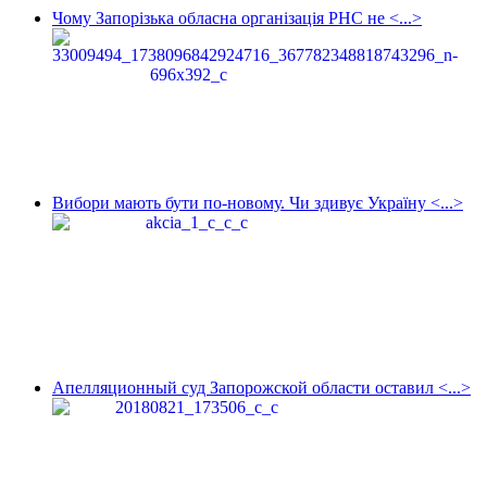
Чому Запорізька обласна організація РНС не <...>
Вибори мають бути по-новому. Чи здивує Україну <...>
Апелляционный суд Запорожской области оставил <...>