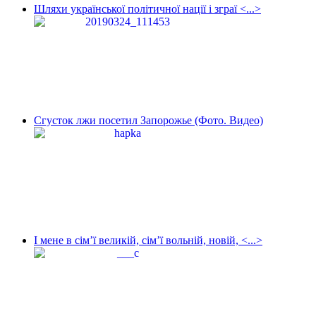
Шляхи української політичної нації і зграї <...>
Сгусток лжи посетил Запорожье (Фото. Видео)
І мене в сім’ї великій, сім’ї вольній, новій, <...>