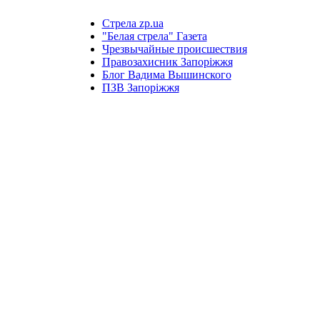
Стрела zp.ua
"Белая стрела" Газета
Чрезвычайные происшествия
Правозахисник Запоріжжя
Блог Вадима Вышинского
ПЗВ Запоріжжя