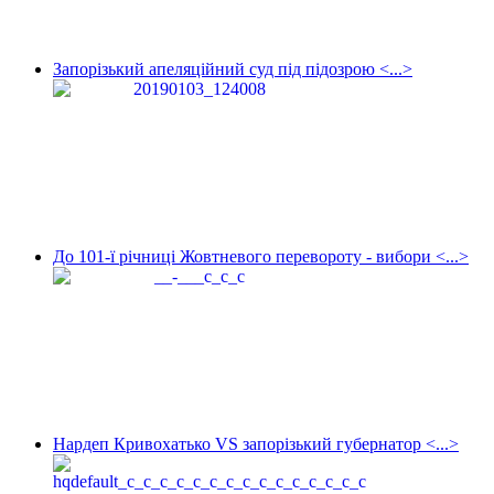
Запорізький апеляційний суд під підозрою <...>
До 101-ї річниці Жовтневого перевороту - вибори <...>
Нардеп Кривохатько VS запорізький губернатор <...>