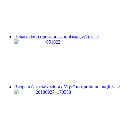
Педагогічна проза по запорізьки, або <...>
Вчора в багатьох містах України пройшли акції <...>