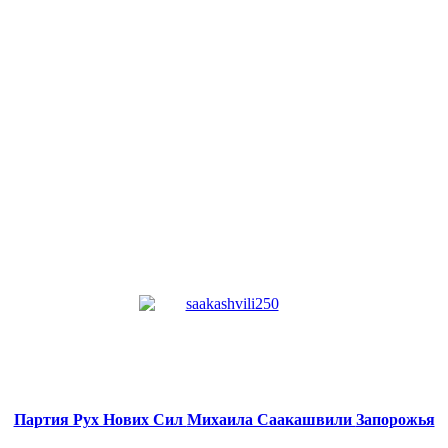
Партия Рух Нових Сил
Михаила Саакашвили
Запорожья