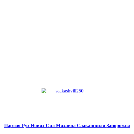
Партия Рух Нових Сил
Михаила Саакашвили
Запорожья