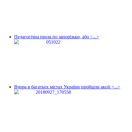
Педагогічна проза по запорізьки, або <...>
Вчора в багатьох містах України пройшли акції <...>