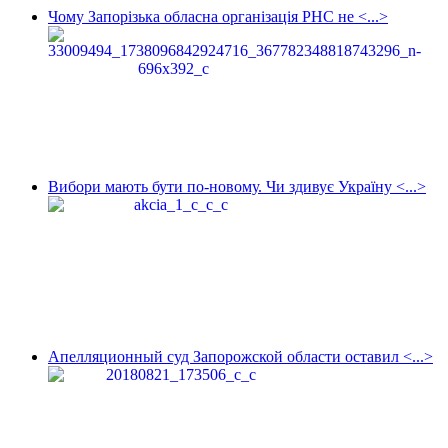
Чому Запорізька обласна організація РНС не <...>
Вибори мають бути по-новому. Чи здивує Україну <...>
Апелляционный суд Запорожской области оставил <...>