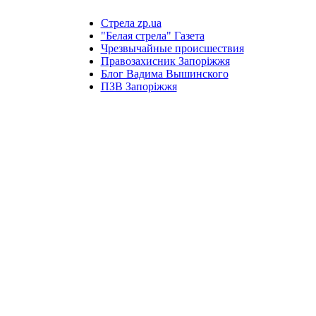
Стрела zp.ua
"Белая стрела" Газета
Чрезвычайные происшествия
Правозахисник Запоріжжя
Блог Вадима Вышинского
ПЗВ Запоріжжя