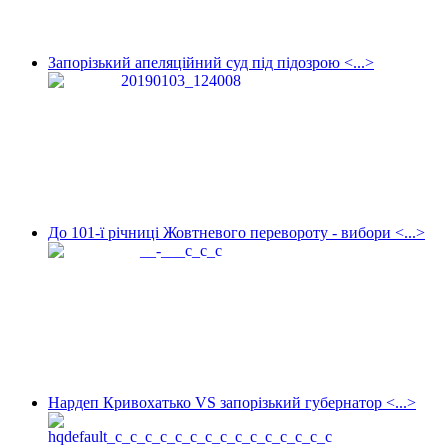
Запорізький апеляційний суд під підозрою <...>
До 101-ї річниці Жовтневого перевороту - вибори <...>
Нардеп Кривохатько VS запорізький губернатор <...>