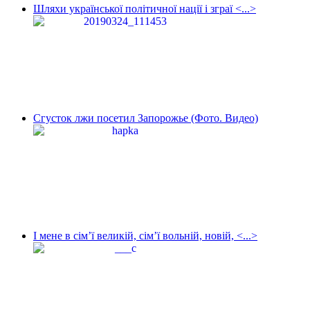
Шляхи української політичної нації і зграї <...>
Сгусток лжи посетил Запорожье (Фото. Видео)
І мене в сім’ї великій, сім’ї вольній, новій, <...>