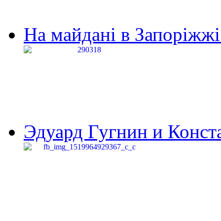
На майдані в Запоріжжі 
Эдуард Гугнин и Конста