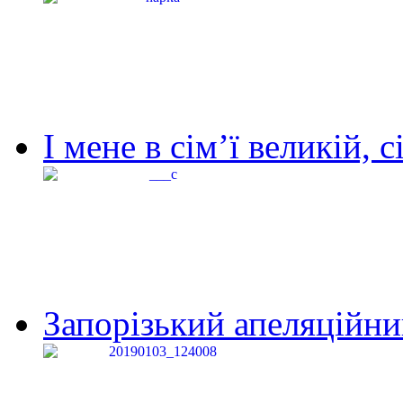
І мене в сім’ї великій, с
Запорізький апеляційний