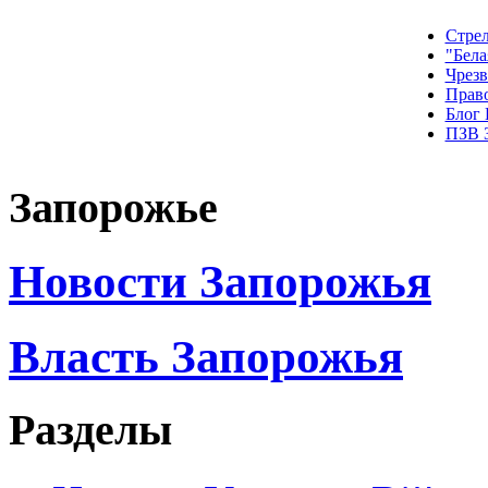
Стрел
"Бела
Чрез
Прав
Блог
ПЗВ 
Запорожье
Новости Запорожья
Власть Запорожья
Разделы