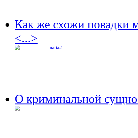
Как же схожи повадки 
<...>
О криминальной сущнос