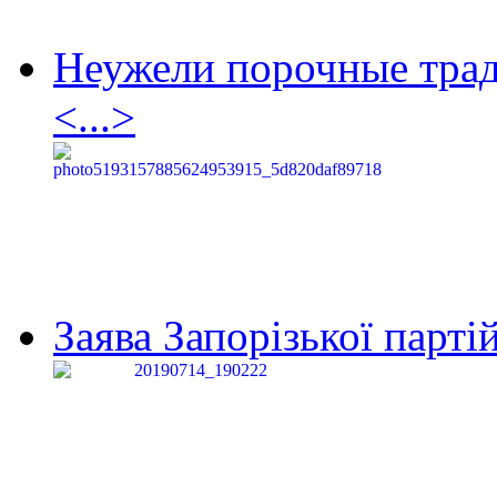
Неужели порочные тра
<...>
Заява Запорізької партій