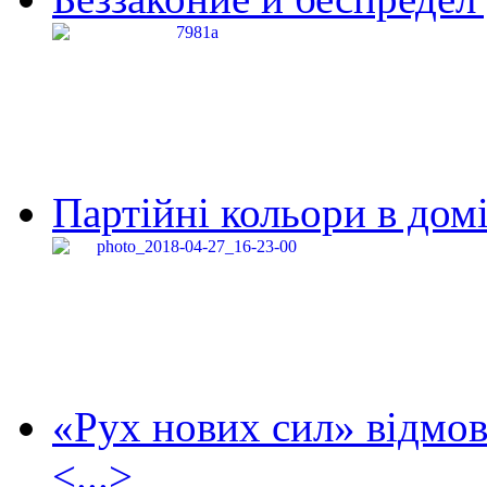
Партійні кольори в домі
«Рух нових сил» відмов
<...>