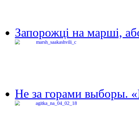
Запорожці на марші, аб
Не за горами выборы. «