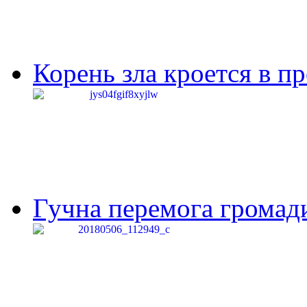
Корень зла кроется в п
Гучна перемога громади