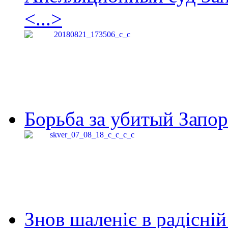
<...>
Борьба за убитый Запор
Знов шаленіє в радісній