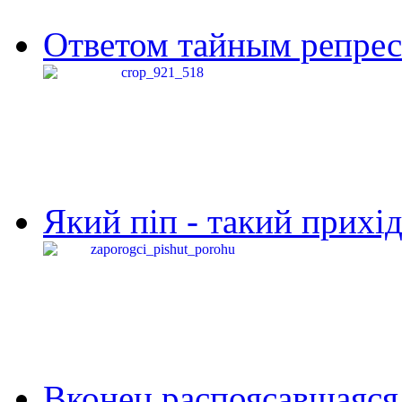
Ответом тайным репресс
Який піп - такий прихід,
Вконец распоясавшаяся 