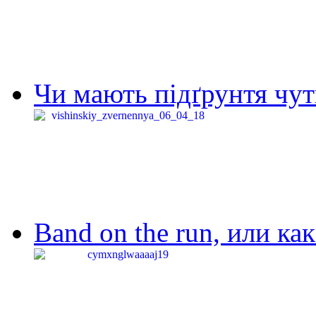
Чи мають підґрунтя чут
Band on the run, или ка