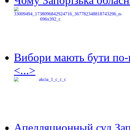
Чому Запорізька обласна
Вибори мають бути по-
<...>
Апелляционный суд Зап