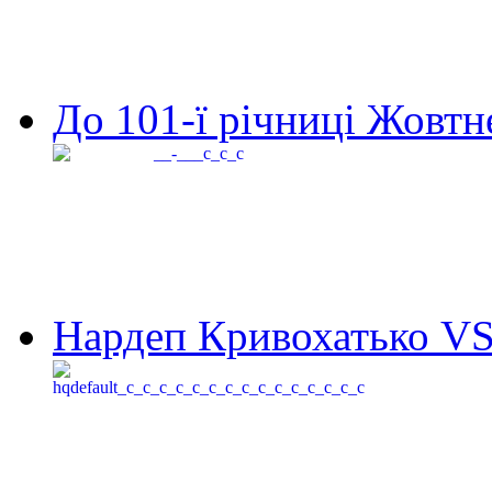
До 101-ї річниці Жовтне
Нардеп Кривохатько VS 