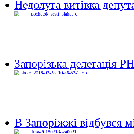
Недолуга витівка депута
Запорізька делегація Р
В Запоріжжі відбувся м