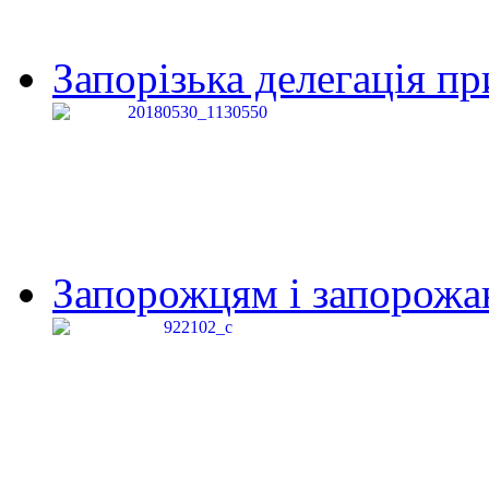
Запорізька делегація пр
Запорожцям і запорожанк