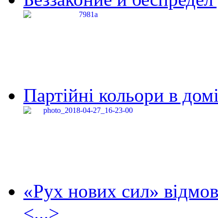
Партійні кольори в домі
«Рух нових сил» відмов
<...>