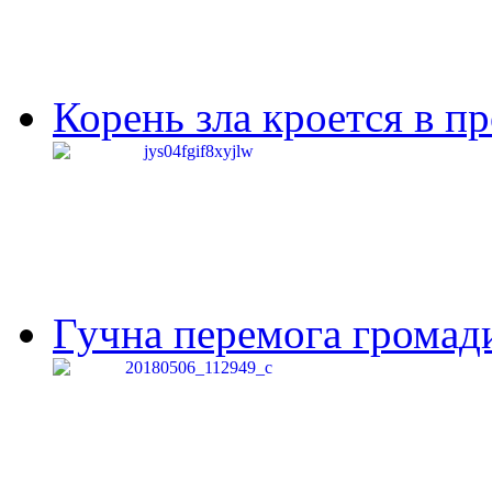
Корень зла кроется в п
Гучна перемога громади