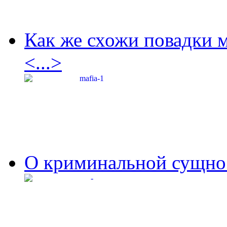
Как же схожи повадки 
<...>
О криминальной сущнос