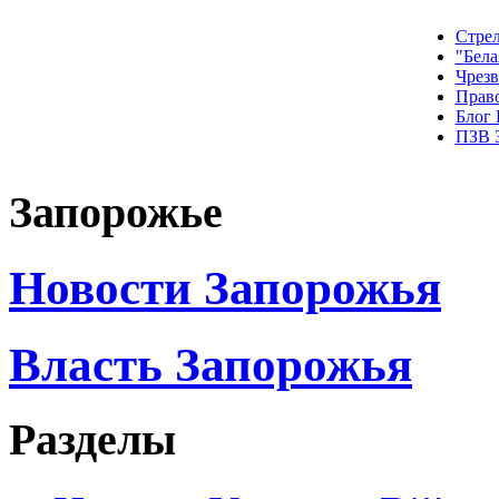
Стрел
"Бела
Чрез
Прав
Блог
ПЗВ 
Запорожье
Новости Запорожья
Власть Запорожья
Разделы