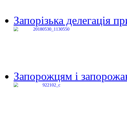
Запорізька делегація пр
Запорожцям і запорожанк