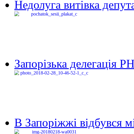
Недолуга витівка депута
Запорізька делегація Р
В Запоріжжі відбувся м