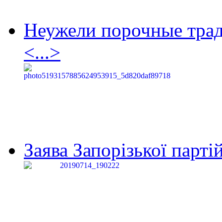
Неужели порочные тра
<...>
Заява Запорізької партій