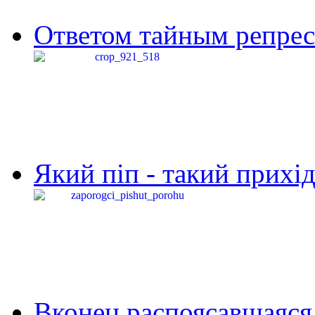
Ответом тайным репресс
Який піп - такий прихід,
Вконец распоясавшаяся 