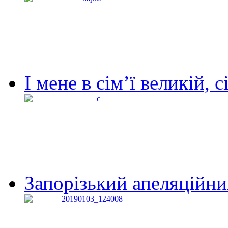
І мене в сім’ї великій, с
Запорізький апеляційний