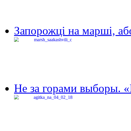
Запорожці на марші, аб
Не за горами выборы. «