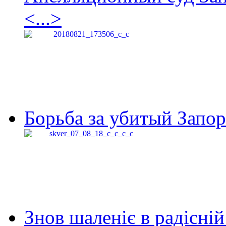
<...>
Борьба за убитый Запор
Знов шаленіє в радісній