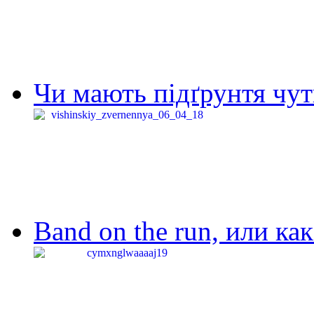
Чи мають підґрунтя чут
Band on the run, или ка