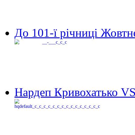
До 101-ї річниці Жовтне
Нардеп Кривохатько VS 