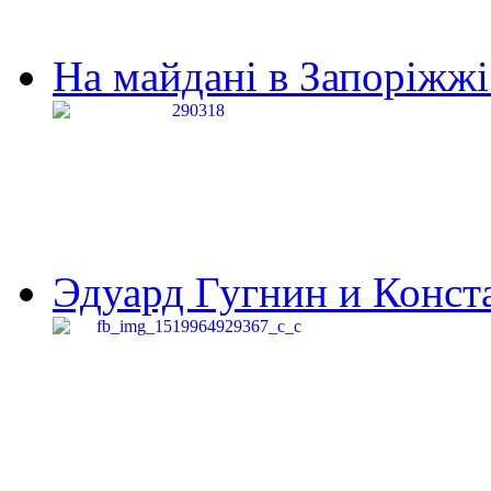
На майдані в Запоріжжі 
Эдуард Гугнин и Конста