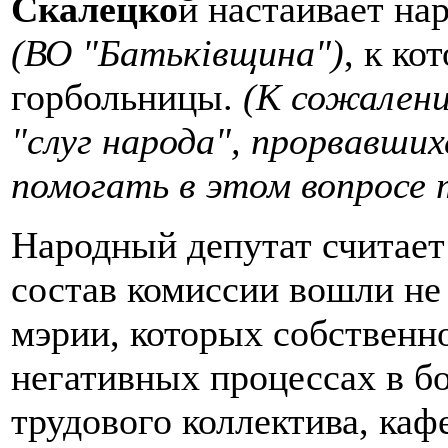
Скалецко
й настаивает на
(ВО "Батьківщина")
, к ко
горбольницы.
(К сожалени
"слуг народа", прорвавших
помогать в этом вопросе
Народный депутат считает
состав комиссии вошли не
мэрии, которых собственно
негативных процессах в бо
трудового коллектива, каф