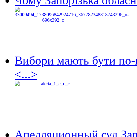
Чому Запорізька обласна
Вибори мають бути по-
<...>
Апелляционный суд Зап