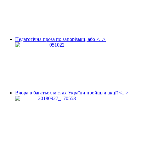
Педагогічна проза по запорізьки, або <...>
Вчора в багатьох містах України пройшли акції <...>