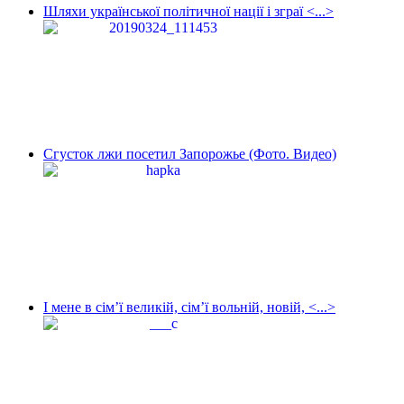
Шляхи української політичної нації і зграї <...>
Сгусток лжи посетил Запорожье (Фото. Видео)
І мене в сім’ї великій, сім’ї вольній, новій, <...>