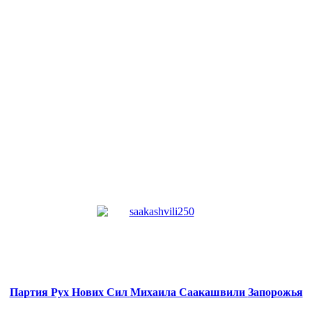
Партия Рух Нових Сил
Михаила Саакашвили
Запорожья