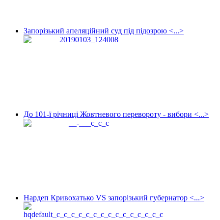
Запорізький апеляційний суд під підозрою <...>
До 101-ї річниці Жовтневого перевороту - вибори <...>
Нардеп Кривохатько VS запорізький губернатор <...>