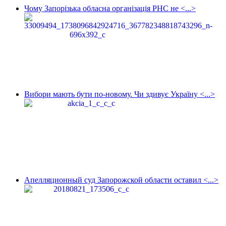
Чому Запорізька обласна організація РНС не <...>
Вибори мають бути по-новому. Чи здивує Україну <...>
Апелляционный суд Запорожской области оставил <...>