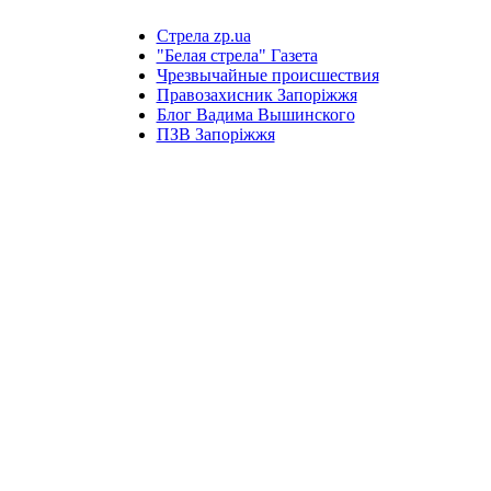
Стрела zp.ua
"Белая стрела" Газета
Чрезвычайные происшествия
Правозахисник Запоріжжя
Блог Вадима Вышинского
ПЗВ Запоріжжя