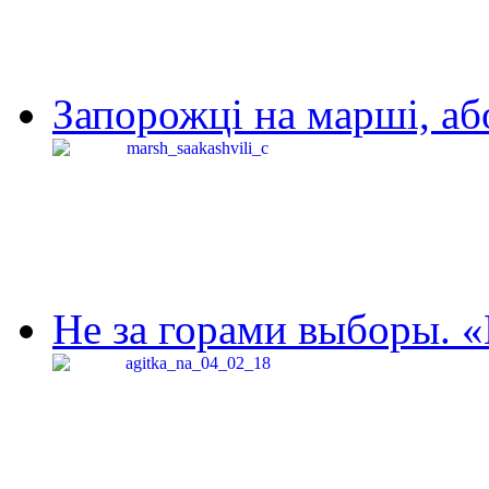
Запорожці на марші, аб
Не за горами выборы. «