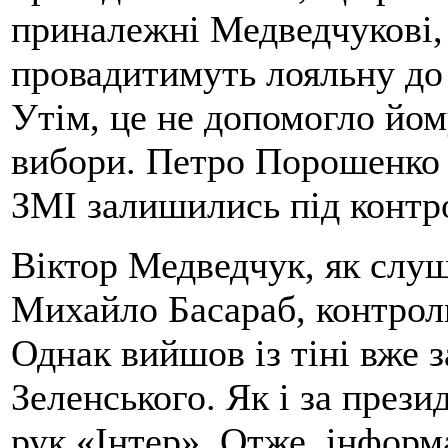
приналежні Медведчукові, 
провадитимуть лояльну до 
Утім, це не допомогло йом
вибори. Петро Порошенко 
ЗМІ залишились під контр
Віктор Медведчук, як слуш
Михайло Басараб, контролю
Однак вийшов із тіні вже 
Зеленського. Як і за прези
рук «Інтер». Отже, інформ