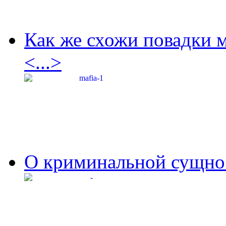
Как же схожи повадки 
<...>
О криминальной сущнос