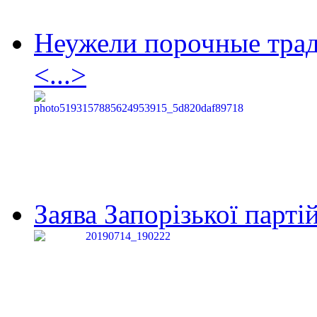
Неужели порочные тра
<...>
Заява Запорізької партій