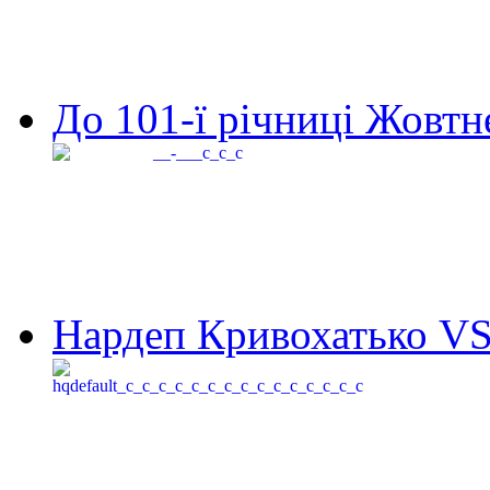
До 101-ї річниці Жовтне
Нардеп Кривохатько VS 