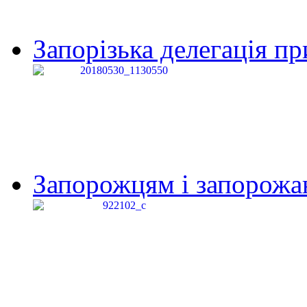
Запорізька делегація пр
Запорожцям і запорожанк