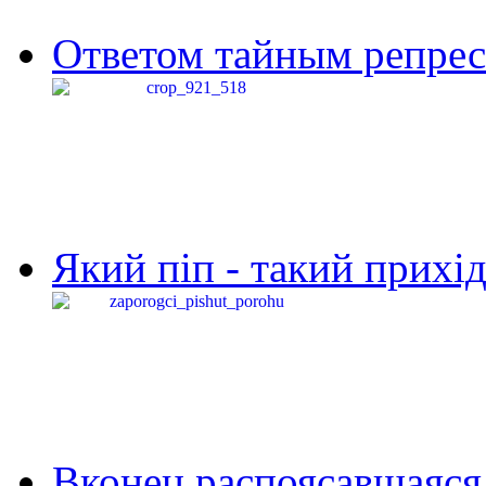
Ответом тайным репресс
Який піп - такий прихід,
Вконец распоясавшаяся 