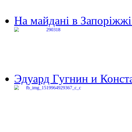
На майдані в Запоріжжі 
Эдуард Гугнин и Конста