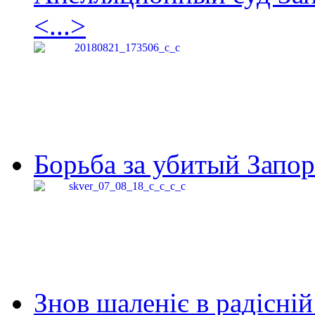
<...>
Борьба за убитый Запор
Знов шаленіє в радісній