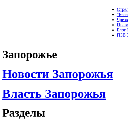
Стрел
"Бела
Чрез
Прав
Блог
ПЗВ 
Запорожье
Новости Запорожья
Власть Запорожья
Разделы