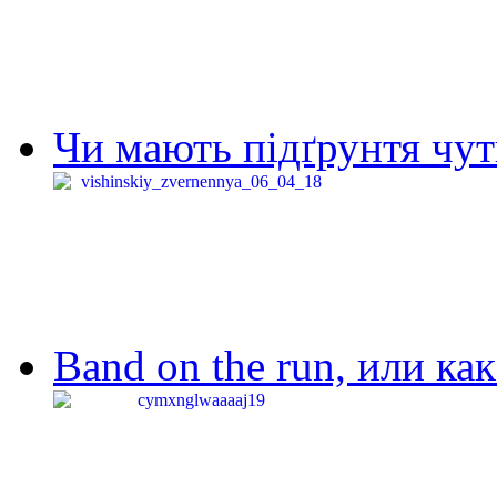
Чи мають підґрунтя чут
Band on the run, или ка