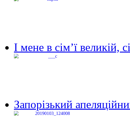
І мене в сім’ї великій, с
Запорізький апеляційний