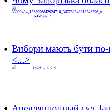
Чому Запорізька обласна
Вибори мають бути по-
<...>
Апелляционный суд Зап