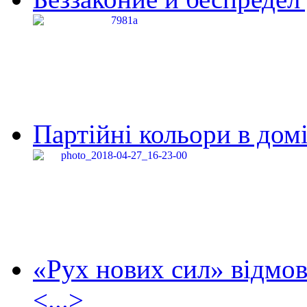
Партійні кольори в домі
«Рух нових сил» відмов
<...>