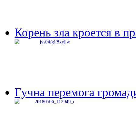
Корень зла кроется в п
Гучна перемога громади