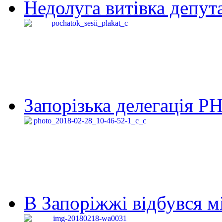
Недолуга витівка депута
Запорізька делегація Р
В Запоріжжі відбувся м