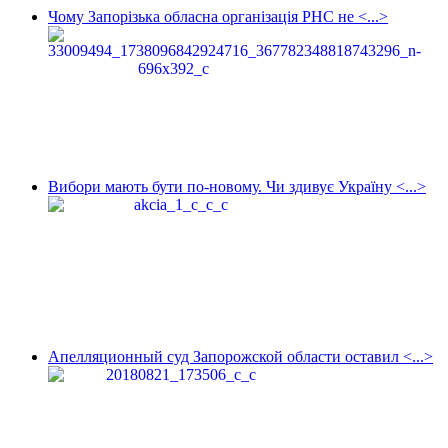
Чому Запорізька обласна організація РНС не <...>
Вибори мають бути по-новому. Чи здивує Україну <...>
Апелляционный суд Запорожской области оставил <...>