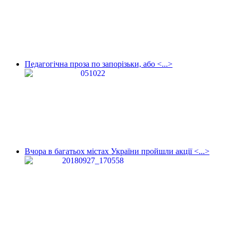
Педагогічна проза по запорізьки, або <...>
Вчора в багатьох містах України пройшли акції <...>