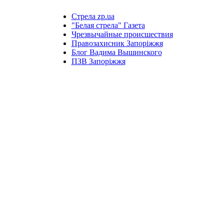
Стрела zp.ua
"Белая стрела" Газета
Чрезвычайные происшествия
Правозахисник Запоріжжя
Блог Вадима Вышинского
ПЗВ Запоріжжя