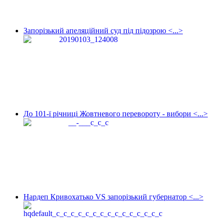
Запорізький апеляційний суд під підозрою <...>
До 101-ї річниці Жовтневого перевороту - вибори <...>
Нардеп Кривохатько VS запорізький губернатор <...>