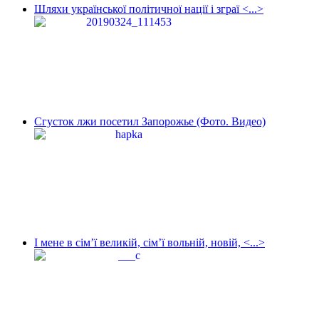
Шляхи української політичної нації і зграї <...>
Сгусток лжи посетил Запорожье (Фото. Видео)
І мене в сім’ї великій, сім’ї вольній, новій, <...>