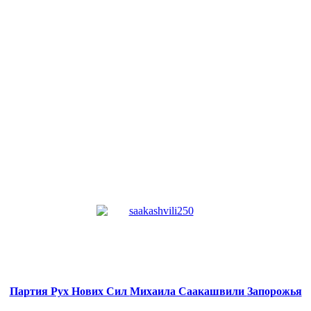
Партия Рух Нових Сил
Михаила Саакашвили
Запорожья