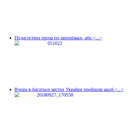
Педагогічна проза по запорізьки, або <...>
Вчора в багатьох містах України пройшли акції <...>