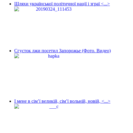
Шляхи української політичної нації і зграї <...>
Сгусток лжи посетил Запорожье (Фото. Видео)
І мене в сім’ї великій, сім’ї вольній, новій, <...>