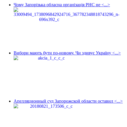
Чому Запорізька обласна організація РНС не <...>
Вибори мають бути по-новому. Чи здивує Україну <...>
Апелляционный суд Запорожской области оставил <...>