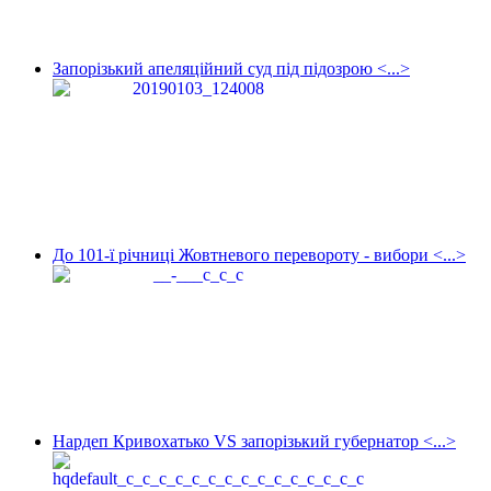
Запорізький апеляційний суд під підозрою <...>
До 101-ї річниці Жовтневого перевороту - вибори <...>
Нардеп Кривохатько VS запорізький губернатор <...>