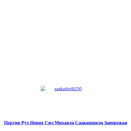
Партия Рух Нових Сил
Михаила Саакашвили
Запорожья