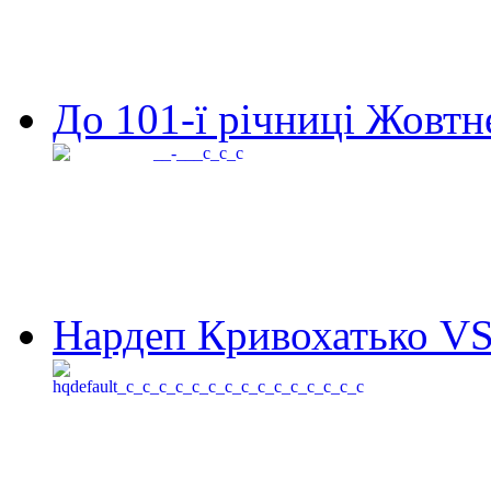
До 101-ї річниці Жовтне
Нардеп Кривохатько VS 