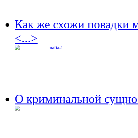
Как же схожи повадки 
<...>
О криминальной сущнос