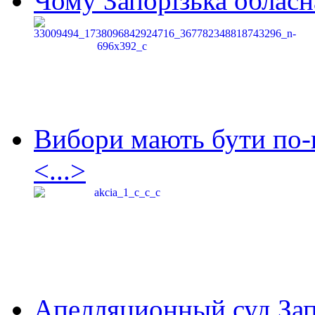
Чому Запорізька обласна
Вибори мають бути по-
<...>
Апелляционный суд Зап