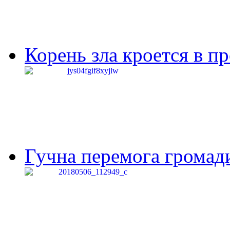
Корень зла кроется в п
Гучна перемога громади