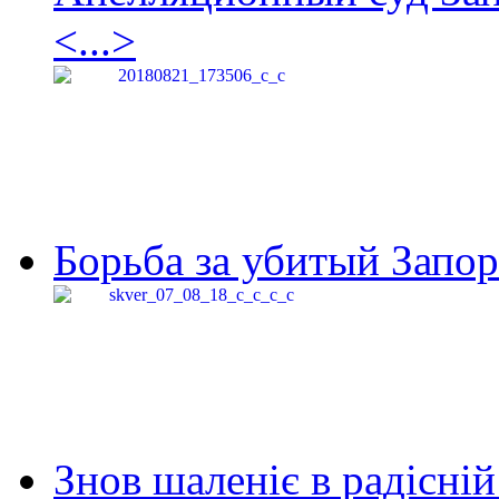
<...>
Борьба за убитый Запор
Знов шаленіє в радісній