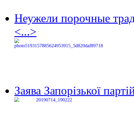
Неужели порочные тра
<...>
Заява Запорізької партій