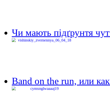
Чи мають підґрунтя чут
Band on the run, или ка