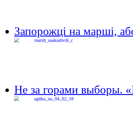
Запорожці на марші, аб
Не за горами выборы. «