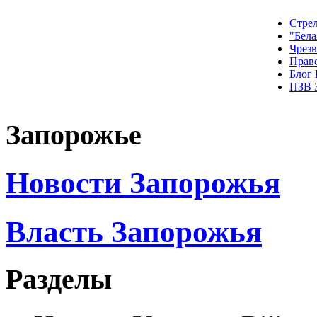
Стрел
"Бела
Чрез
Прав
Блог
ПЗВ 
Запорожье
Новости Запорожья
Власть Запорожья
Разделы