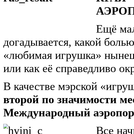
АЭРО
Ещё мал
догадывается, какой болью
«любимая игрушка» нынеш
или как её справедливо ок
В качестве мэрской «игру
второй по значимости ме
Международный аэропор
Все нач