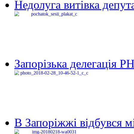
Недолуга витівка депута
Запорізька делегація Р
В Запоріжжі відбувся м