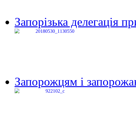
Запорізька делегація пр
Запорожцям і запорожанк