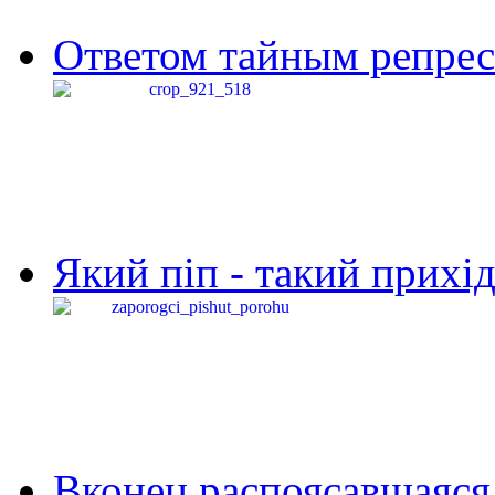
Ответом тайным репресс
Який піп - такий прихід,
Вконец распоясавшаяся 