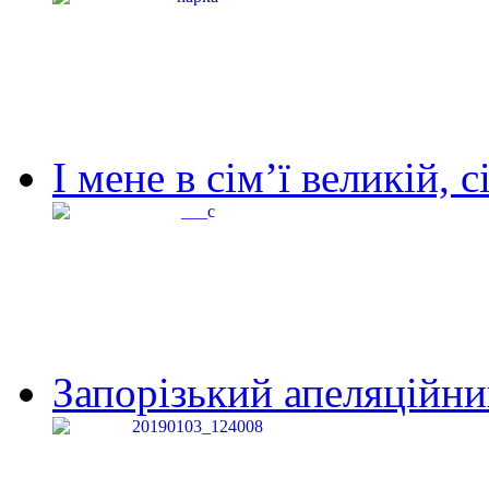
І мене в сім’ї великій, с
Запорізький апеляційний