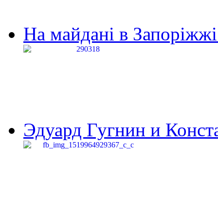
На майдані в Запоріжжі 
Эдуард Гугнин и Конста