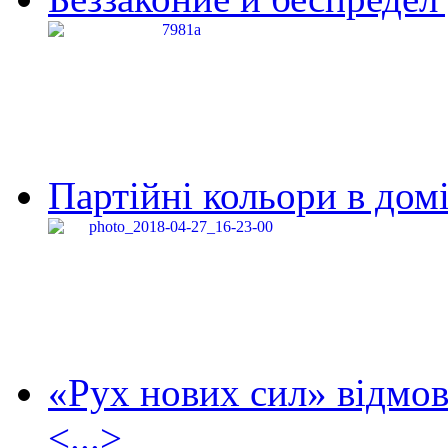
Партійні кольори в домі
«Рух нових сил» відмов
<...>