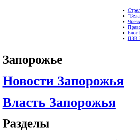
Стрел
"Бела
Чрез
Прав
Блог
ПЗВ 
Запорожье
Новости Запорожья
Власть Запорожья
Разделы