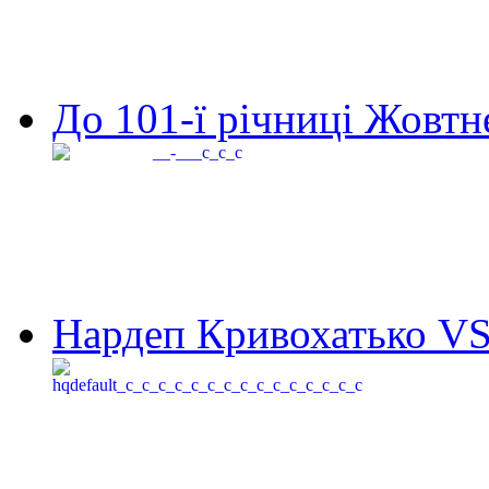
До 101-ї річниці Жовтне
Нардеп Кривохатько VS 