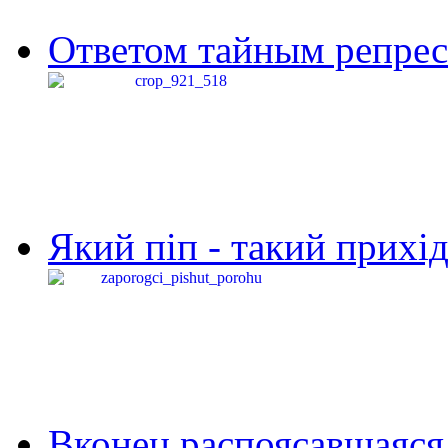
Ответом тайным репресс
Який піп - такий прихід,
Вконец распоясавшаяся 