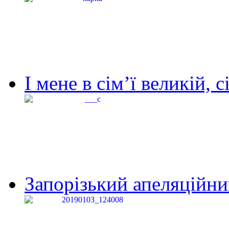
І мене в сім’ї великій, с
Запорізький апеляційний