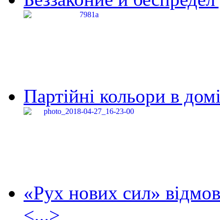
Партійні кольори в домі
«Рух нових сил» відмов
<...>