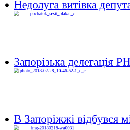
Недолуга витівка депута
Запорізька делегація Р
В Запоріжжі відбувся м