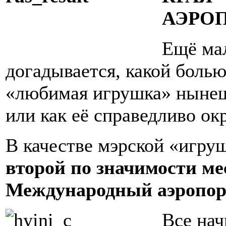
АЭРО
Ещё мал
догадывается, какой болью
«любимая игрушка» нынеш
или как её справедливо ок
В качестве мэрской «игру
второй по значимости ме
Международный аэропор
Все нач