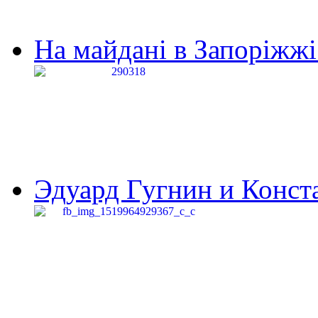
На майдані в Запоріжжі 
Эдуард Гугнин и Конста