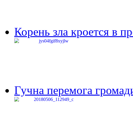
Корень зла кроется в п
Гучна перемога громади