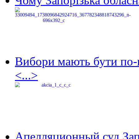
Чому Запорізька обласна
Вибори мають бути по-
<...>
Апелляционный суд Зап