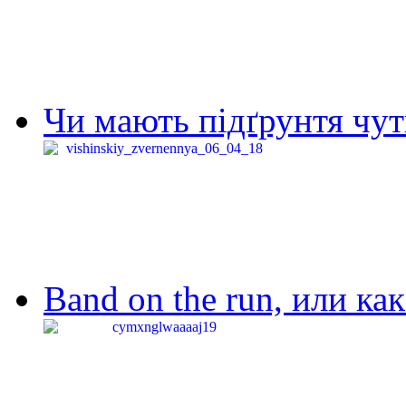
Чи мають підґрунтя чут
Band on the run, или ка