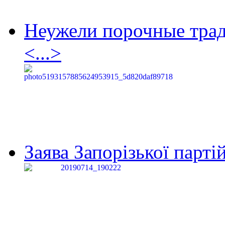
Неужели порочные тра
<...>
Заява Запорізької партій