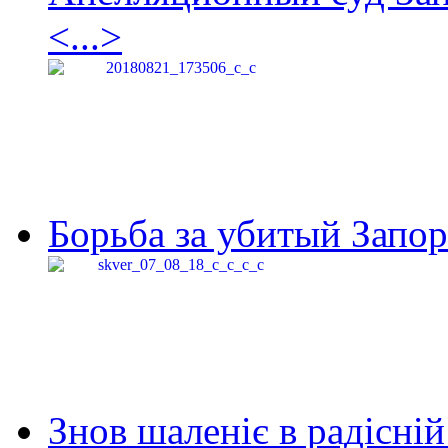
<...>
Борьба за убитый Запор
Знов шаленіє в радісній