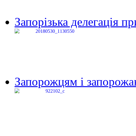
Запорізька делегація пр
Запорожцям і запорожанк