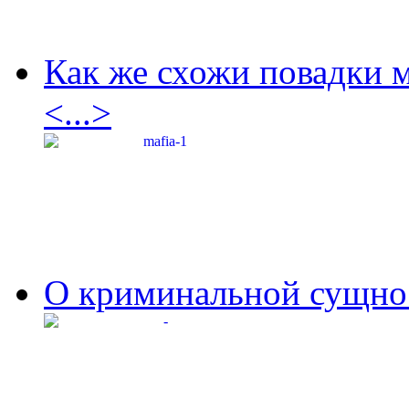
Как же схожи повадки 
<...>
О криминальной сущнос