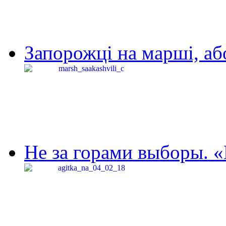
Запорожці на марші, аб
Не за горами выборы. «