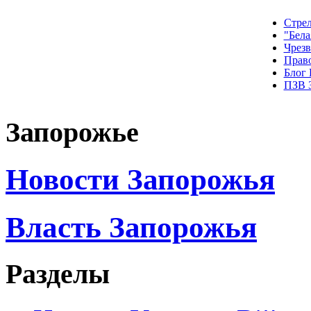
Стрел
"Бела
Чрез
Прав
Блог
ПЗВ 
Запорожье
Новости Запорожья
Власть Запорожья
Разделы