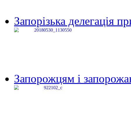
Запорізька делегація пр
Запорожцям і запорожанк