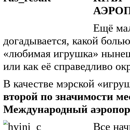
АЭРО
Ещё мал
догадывается, какой болью
«любимая игрушка» нынеш
или как её справедливо ок
В качестве мэрской «игру
второй по значимости ме
Международный аэропор
Все нач