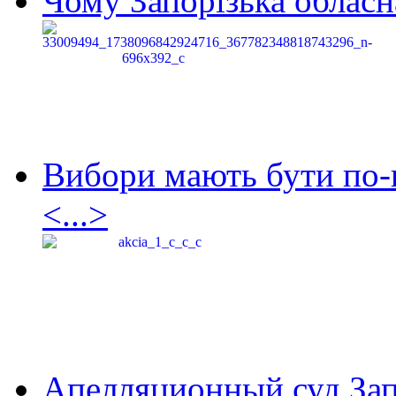
Чому Запорізька обласна
Вибори мають бути по-
<...>
Апелляционный суд Зап