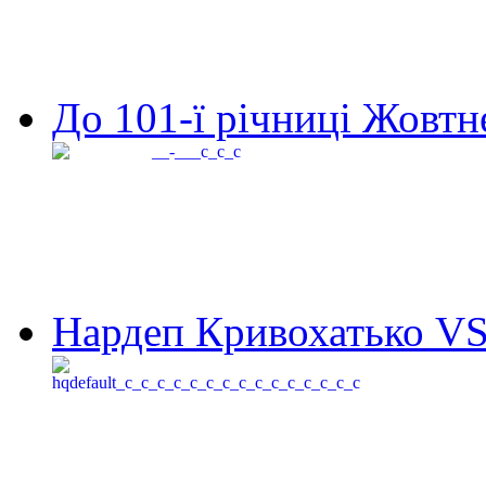
До 101-ї річниці Жовтне
Нардеп Кривохатько VS 