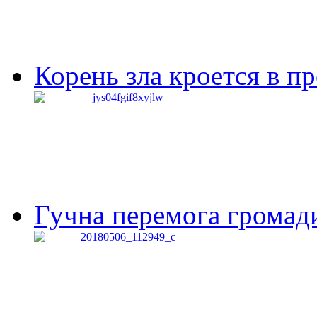
Корень зла кроется в п
Гучна перемога громади