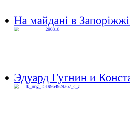
На майдані в Запоріжжі 
Эдуард Гугнин и Конста