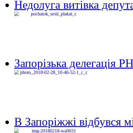
Недолуга витівка депута
Запорізька делегація Р
В Запоріжжі відбувся м