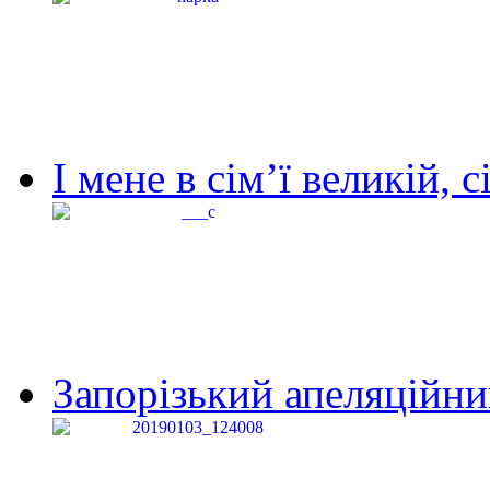
І мене в сім’ї великій, с
Запорізький апеляційний