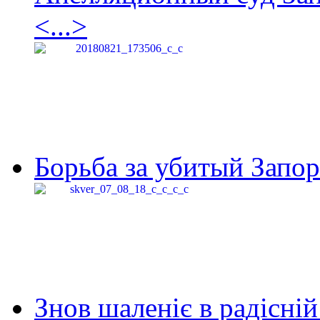
<...>
Борьба за убитый Запор
Знов шаленіє в радісній