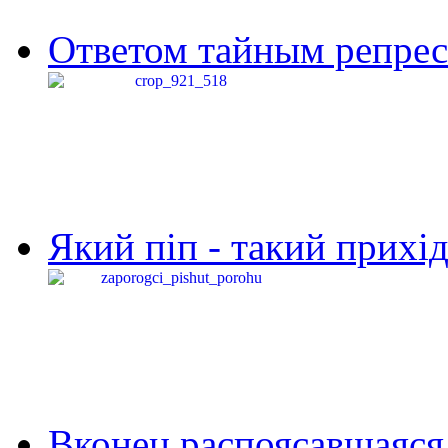
Ответом тайным репресс
Який піп - такий прихід,
Вконец распоясавшаяся 