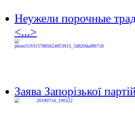
Неужели порочные тра
<...>
Заява Запорізької партій