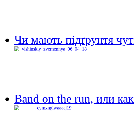
Чи мають підґрунтя чут
Band on the run, или ка