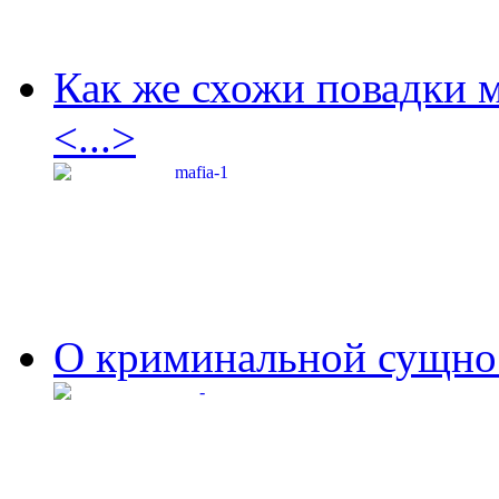
Как же схожи повадки 
<...>
О криминальной сущнос