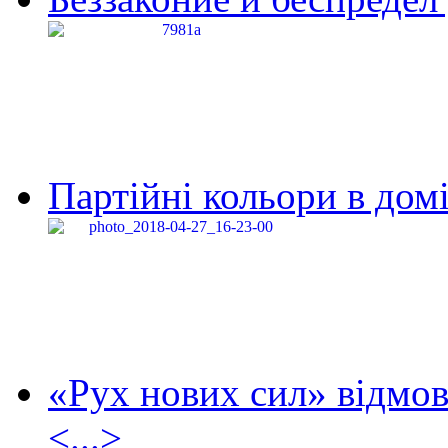
Партійні кольори в домі
«Рух нових сил» відмов
<...>