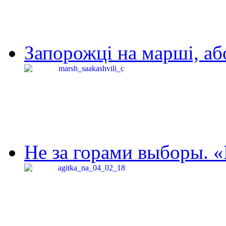
Запорожці на марші, аб
Не за горами выборы. «