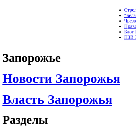
Стрел
"Бела
Чрез
Прав
Блог
ПЗВ 
Запорожье
Новости Запорожья
Власть Запорожья
Разделы