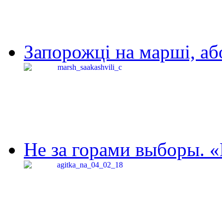
Запорожці на марші, аб
Не за горами выборы. «