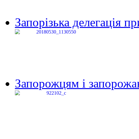
Запорізька делегація пр
Запорожцям і запорожанк