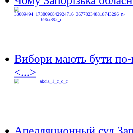
Чому Запорізька обласна
Вибори мають бути по-
<...>
Апелляционный суд Зап