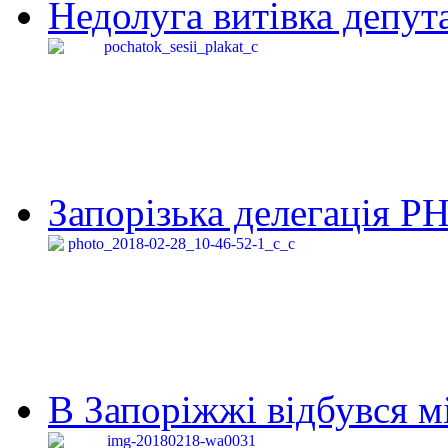
Недолуга витівка депута
Запорізька делегація Р
В Запоріжжі відбувся м