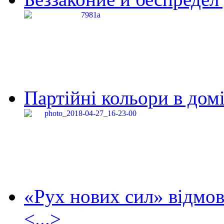
Партійні кольори в домі
«Рух нових сил» відмов
<...>