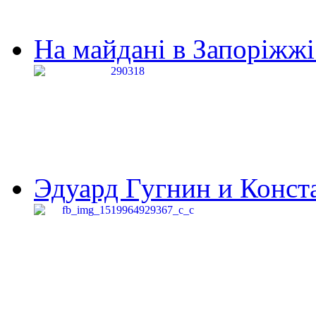
На майдані в Запоріжжі 
Эдуард Гугнин и Конста