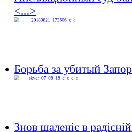
<...>
Борьба за убитый Запор
Знов шаленіє в радісній