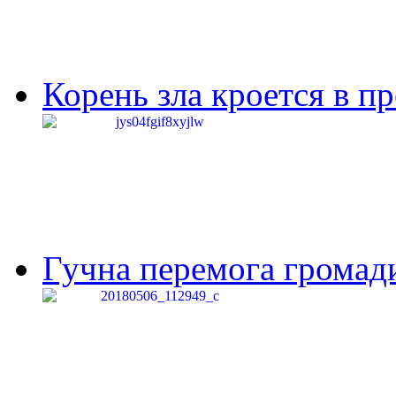
Корень зла кроется в п
Гучна перемога громади