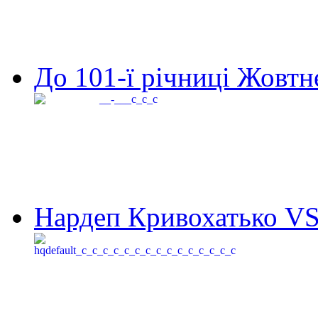
До 101-ї річниці Жовтне
Нардеп Кривохатько VS 