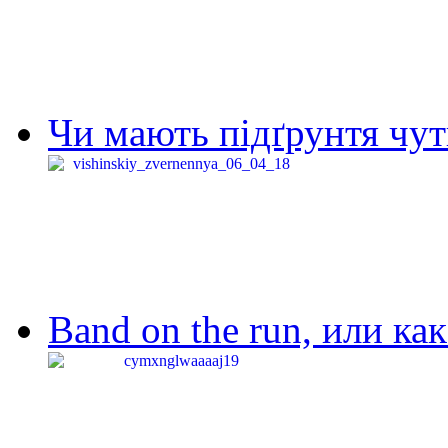
Чи мають підґрунтя чут
Band on the run, или ка