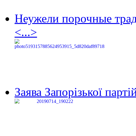
Неужели порочные тра
<...>
Заява Запорізької партій