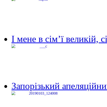
І мене в сім’ї великій, с
Запорізький апеляційний