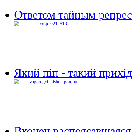
Ответом тайным репресс
Який піп - такий прихід,
Вконец распоясавшаяся 