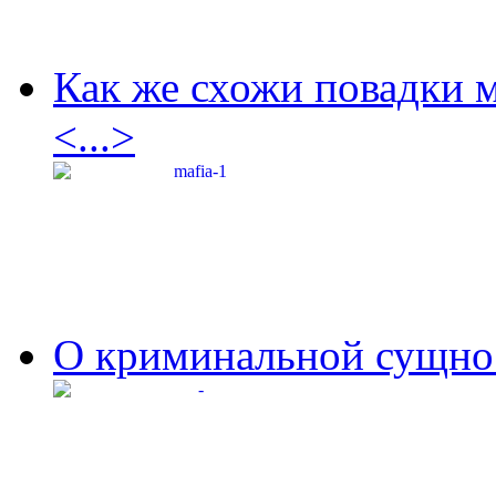
Как же схожи повадки 
<...>
О криминальной сущнос