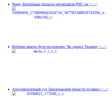
Чому Запорізька обласна організація РНС не <...>
Вибори мають бути по-новому. Чи здивує Україну <...>
Апелляционный суд Запорожской области оставил <...>