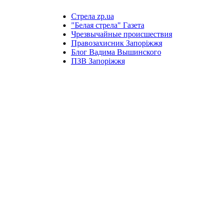
Стрела zp.ua
"Белая стрела" Газета
Чрезвычайные происшествия
Правозахисник Запоріжжя
Блог Вадима Вышинского
ПЗВ Запоріжжя