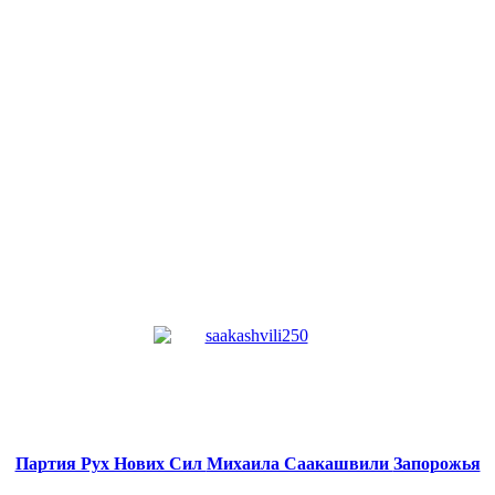
Партия Рух Нових Сил
Михаила Саакашвили
Запорожья