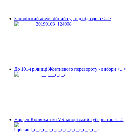
Запорізький апеляційний суд під підозрою <...>
До 101-ї річниці Жовтневого перевороту - вибори <...>
Нардеп Кривохатько VS запорізький губернатор <...>