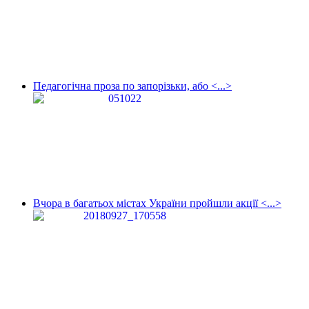
Педагогічна проза по запорізьки, або <...>
Вчора в багатьох містах України пройшли акції <...>