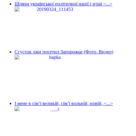
Шляхи української політичної нації і зграї <...>
Сгусток лжи посетил Запорожье (Фото. Видео)
І мене в сім’ї великій, сім’ї вольній, новій, <...>