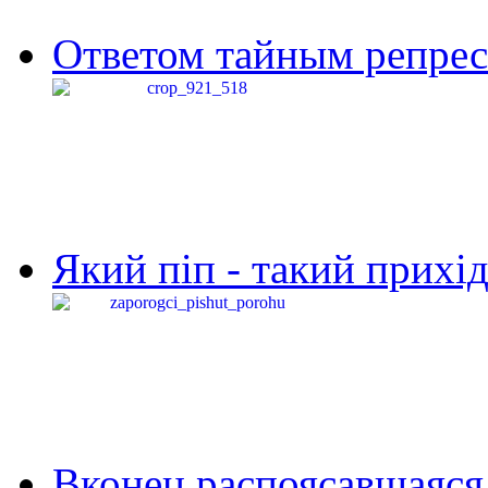
Ответом тайным репресс
Який піп - такий прихід,
Вконец распоясавшаяся 