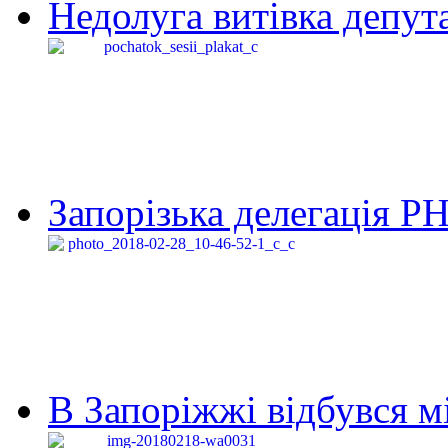
Недолуга витівка депута
Запорізька делегація Р
В Запоріжжі відбувся м