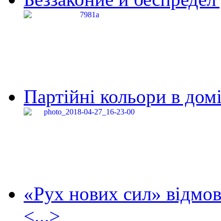
Партійні кольори в домі
«Рух нових сил» відмов
<...>