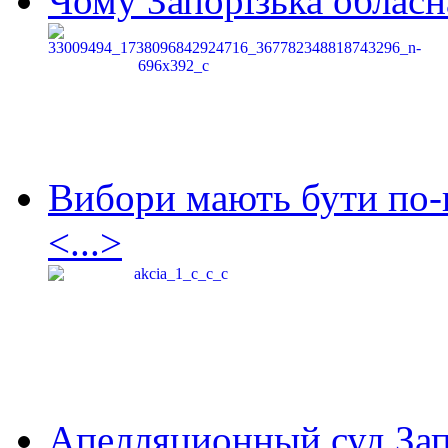
Чому Запорізька обласна
Вибори мають бути по-
<...>
Апелляционный суд Зап