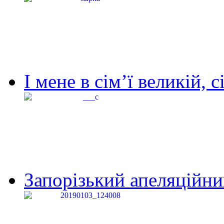
І мене в сім’ї великій, с
Запорізький апеляційний