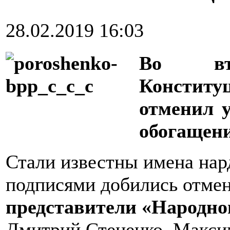
28.02.2019 16:03
Во вт
Консти
отменил у
обогащени
Стали известны имена нар
подписями добились отме
представители «Народно
Дмитрий Стеценко, Макси