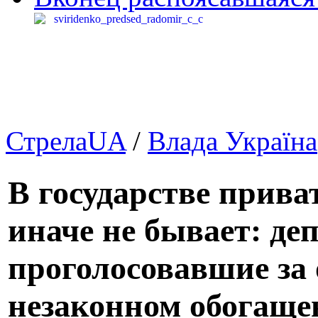
СтрелаUA
/
Влада Україна
В государстве прив
иначе не бывает: де
проголосовавшие за 
незаконном обогаще