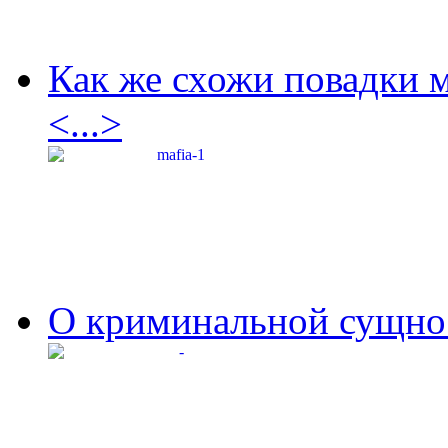
Как же схожи повадки 
<...>
О криминальной сущнос