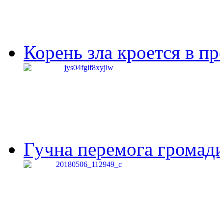
Корень зла кроется в п
Гучна перемога громади