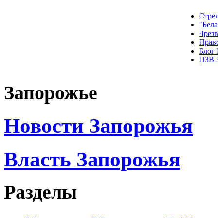
Стрел
"Бела
Чрез
Прав
Блог
ПЗВ 
Запорожье
Новости Запорожья
Власть Запорожья
Разделы