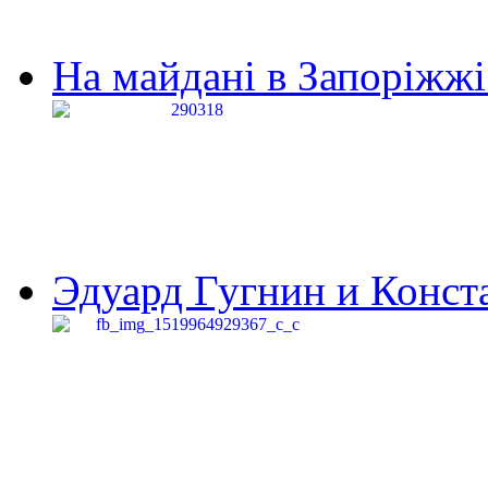
На майдані в Запоріжжі 
Эдуард Гугнин и Конста