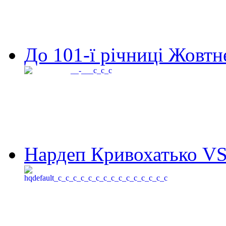
До 101-ї річниці Жовтне
Нардеп Кривохатько VS 