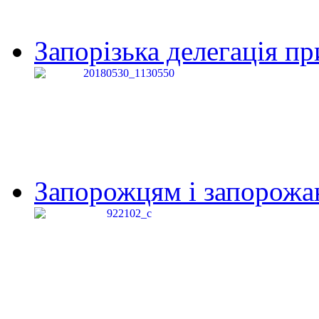
Запорізька делегація пр
Запорожцям і запорожанк