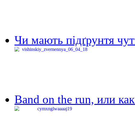
Чи мають підґрунтя чут
Band on the run, или ка