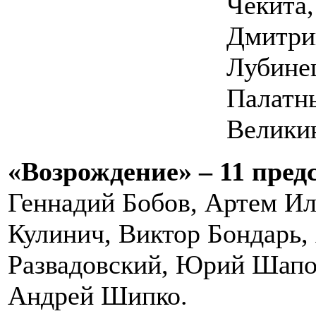
Чекита,
Дмитри
Лубинец
Палатн
Велики
«Возрождение» – 11 пред
Геннадий Бобов, Артем Ил
Кулинич, Виктор Бондарь,
Развадовский, Юрий Шапо
Андрей Шипко.