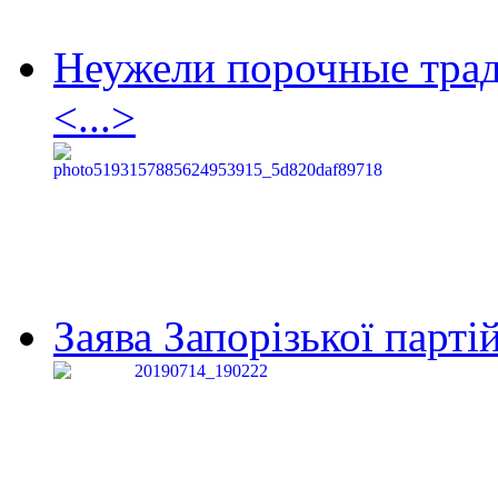
Неужели порочные тра
<...>
Заява Запорізької партій