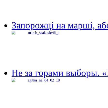
Запорожці на марші, аб
Не за горами выборы. «