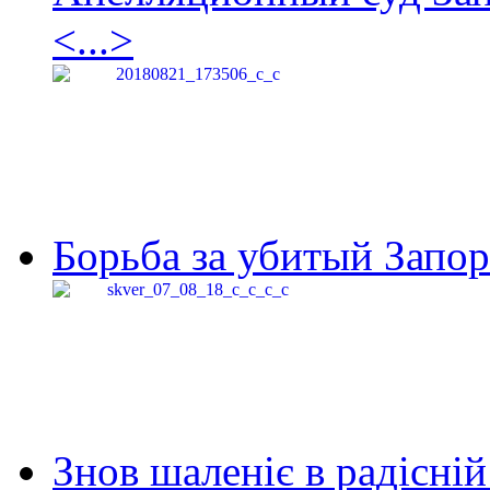
<...>
Борьба за убитый Запор
Знов шаленіє в радісній