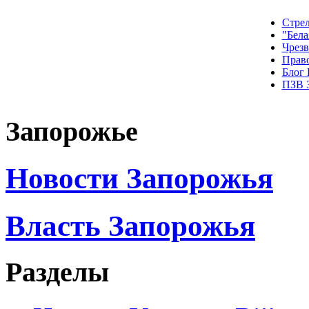
Стрел
"Бела
Чрез
Прав
Блог
ПЗВ 
Запорожье
Новости Запорожья
Власть Запорожья
Разделы