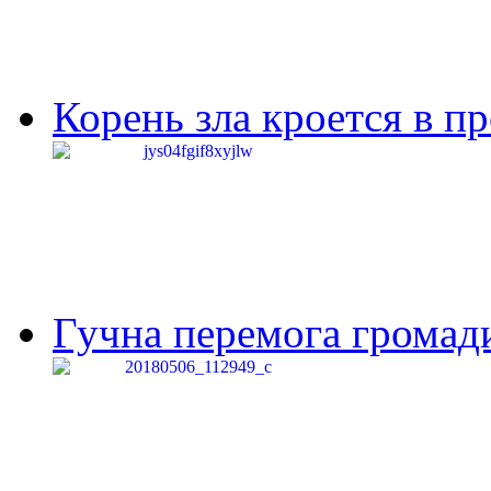
Корень зла кроется в п
Гучна перемога громади