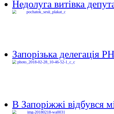
Недолуга витівка депута
Запорізька делегація Р
В Запоріжжі відбувся м