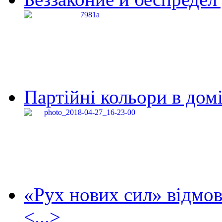
Партійні кольори в домі
«Рух нових сил» відмов
<...>