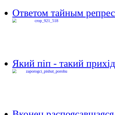
Ответом тайным репресс
Який піп - такий прихід,
Вконец распоясавшаяся 