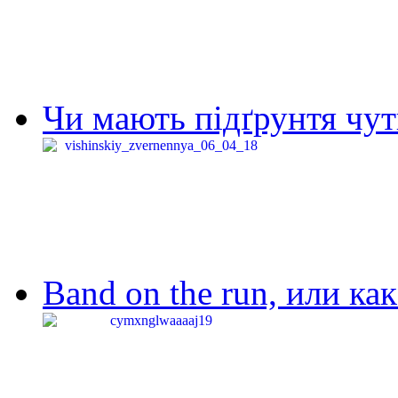
Чи мають підґрунтя чут
Band on the run, или ка