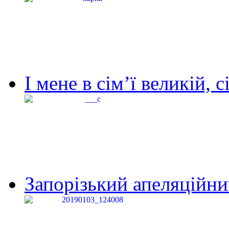
І мене в сім’ї великій, с
Запорізький апеляційний