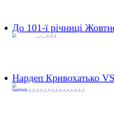
До 101-ї річниці Жовтне
Нардеп Кривохатько VS 