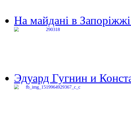
На майдані в Запоріжжі 
Эдуард Гугнин и Конста