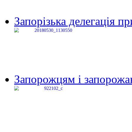
Запорізька делегація пр
Запорожцям і запорожанк