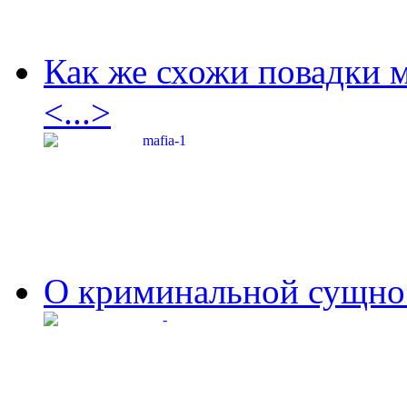
Как же схожи повадки 
<...>
О криминальной сущнос