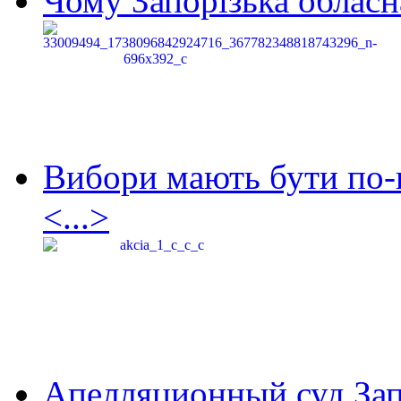
Чому Запорізька обласна
Вибори мають бути по-
<...>
Апелляционный суд Зап