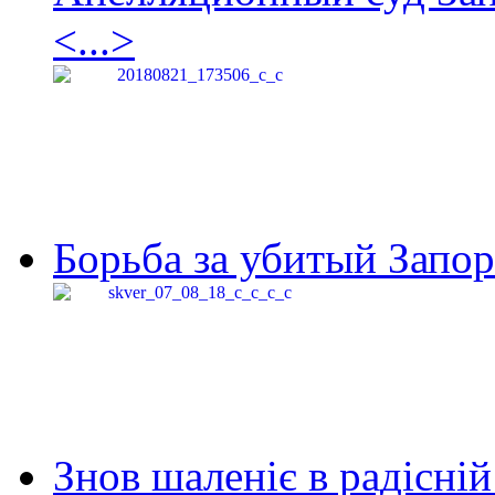
<...>
Борьба за убитый Запор
Знов шаленіє в радісній