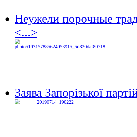
Неужели порочные тра
<...>
Заява Запорізької партій