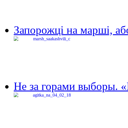
Запорожці на марші, аб
Не за горами выборы. «