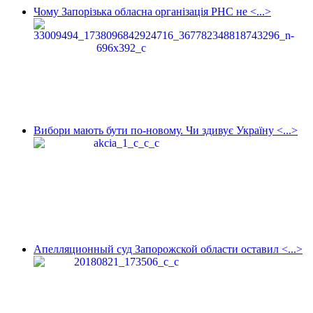
Чому Запорізька обласна організація РНС не <...>
Вибори мають бути по-новому. Чи здивує Україну <...>
Апелляционный суд Запорожской области оставил <...>