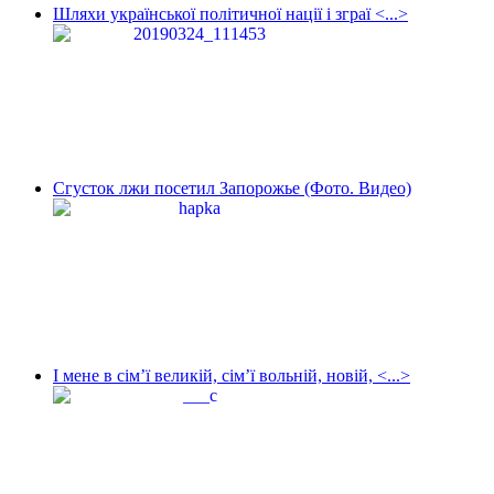
Шляхи української політичної нації і зграї <...>
Сгусток лжи посетил Запорожье (Фото. Видео)
І мене в сім’ї великій, сім’ї вольній, новій, <...>