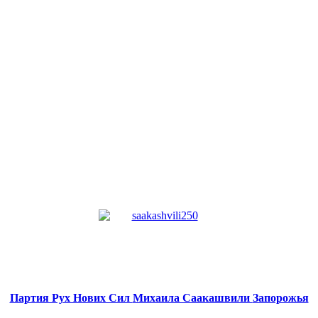
Партия Рух Нових Сил
Михаила Саакашвили
Запорожья