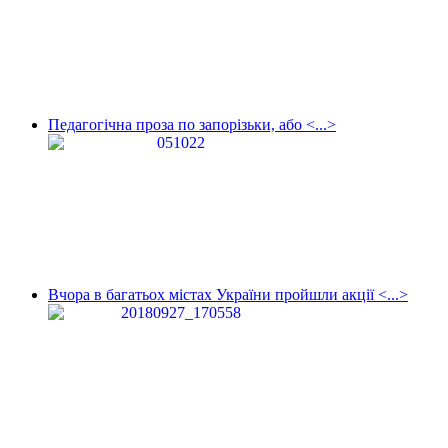
Педагогічна проза по запорізьки, або <...>
Вчора в багатьох містах України пройшли акції <...>