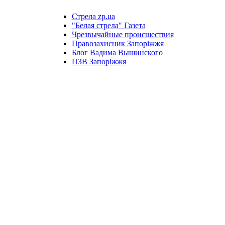
Стрела zp.ua
"Белая стрела" Газета
Чрезвычайные происшествия
Правозахисник Запоріжжя
Блог Вадима Вышинского
ПЗВ Запоріжжя