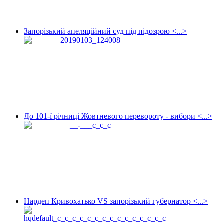
Запорізький апеляційний суд під підозрою <...>
До 101-ї річниці Жовтневого перевороту - вибори <...>
Нардеп Кривохатько VS запорізький губернатор <...>