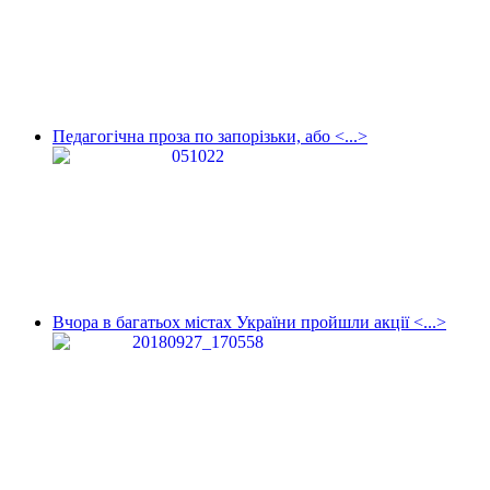
Педагогічна проза по запорізьки, або <...>
Вчора в багатьох містах України пройшли акції <...>