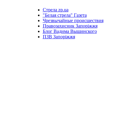
Стрела zp.ua
"Белая стрела" Газета
Чрезвычайные происшествия
Правозахисник Запоріжжя
Блог Вадима Вышинского
ПЗВ Запоріжжя