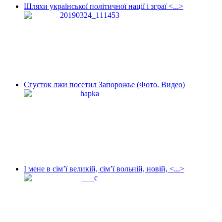
Шляхи української політичної нації і зграї <...>
Сгусток лжи посетил Запорожье (Фото. Видео)
І мене в сім’ї великій, сім’ї вольній, новій, <...>