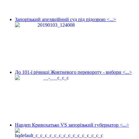
Запорізький апеляційний суд під підозрою <...>
До 101-ї річниці Жовтневого перевороту - вибори <...>
Нардеп Кривохатько VS запорізький губернатор <...>