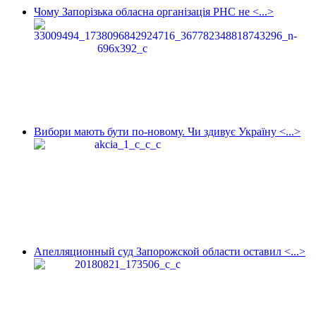
Чому Запорізька обласна організація РНС не <...>
Вибори мають бути по-новому. Чи здивує Україну <...>
Апелляционный суд Запорожской области оставил <...>