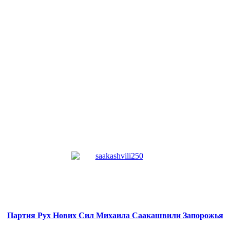
Партия Рух Нових Сил
Михаила Саакашвили
Запорожья